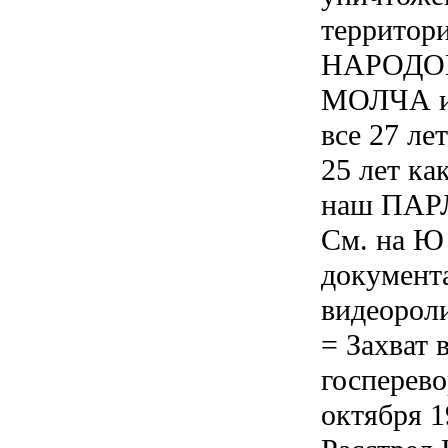
территор
НАРОДОМ
МОЛЧА и
все 27 ле
25 лет ка
наш ПАР
См. на Ю
документ
видеороли
= Захват 
госперево
октября 1