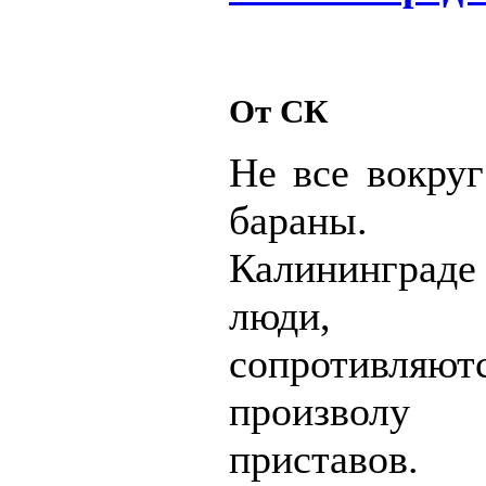
От СК
Не все вокру
бараны.
Калининград
люди, к
сопротивляют
произволу
приставо