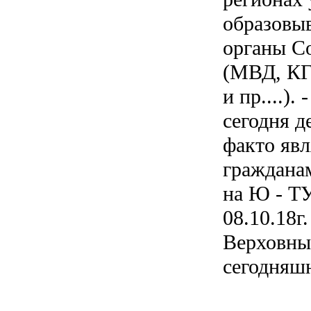
образовыв
органы Со
(МВД, КГ
и пр....).
сегодня де
факто яв
граждана
на Ю - ТУ
08.10.18г
Верховны
сегодняш