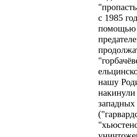
"пропаст
с 1985 год
помощью
предателе
продолжа
"горбачёв
ельцинск
нашу Род
накинул
западных
("гарвард
"хьюстенс
уничтож