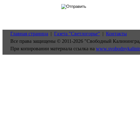
Главная страница
|
Газета "Светлогорье"
|
Контакты
Все права защищены © 2011-2026 "Свободный Калинингра
При копировании материала ссылка на
www.svobodnykalini