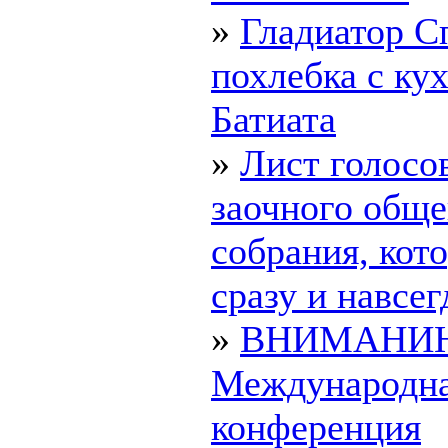
»
Гладиатор С
похлебка с ку
Батиата
»
Лист голосо
заочного обще
собрания, ко
сразу и навсегд
»
ВНИМАНИ
Международн
конференция