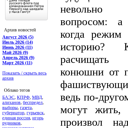
невольно 
вопросом: а
Архив новостей
когда режим
Август 2026 (5)
Июль 2026 (14)
историю? 
Июнь 2026 (11)
Май 2026 (9)
расчищать
Апрель 2026 (9)
Март 2026 (11)
конюшни от п
Показать / скрыть весь
архив
фашиствующи
Облако тегов
ведь по-друго
БАЭС
,
КПРФ
,
МВД
,
алиханов
,
беспредел
,
могут жить,
выборы
,
газета
,
губернатор
,
гурьевск
,
единая россия
,
игорь
произвол на
рудников
,