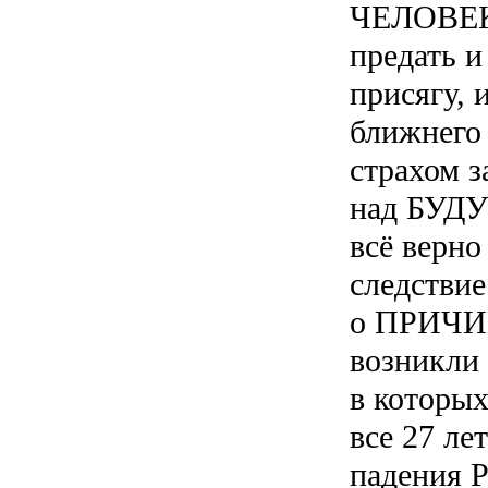
ЧЕЛОВЕК,
предать и
присягу, и
ближнего 
страхом 
над БУД
всё верно
следствие
о ПРИЧИ
возникл
в которых
все 27 ле
падения Р