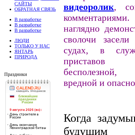
САЙТЫ
видеоролик
, со
ОБРАТНАЯ СВЯЗЬ
комментариям
В разработке
В разработке
наглядно демонс
В разработке
сволочи засели
ЛЮДИ
ТОЛЬКО У НАС
судах, в служ
ЯНТАРЬ
ПРИРОДА
приставов (
бесполезной
Праздники
вредной и опасно
Когда задумы
будущим 