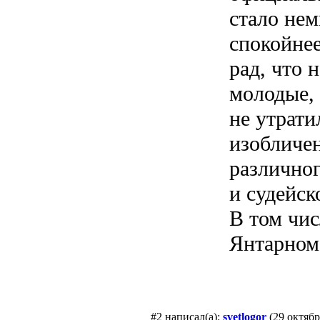
стало нем
спокойнее
рад, что 
молодые,
не утрати
изобличе
различног
и судейск
В том чис
Янтарном 
#2
написал(а):
svetlogor
(29 октябр