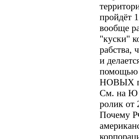
территор
пройдёт 1
вообще ра
"куски" к
рабства, 
и делается
помощью
НОВЫХ пр
См. на Ю 
ролик от 
Почему Р
американ
корпорац