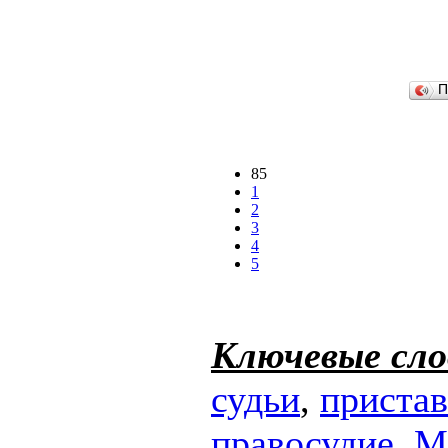
П
85
1
2
3
4
5
Ключевые сло
судьи
,
приста
правосудие
,
М