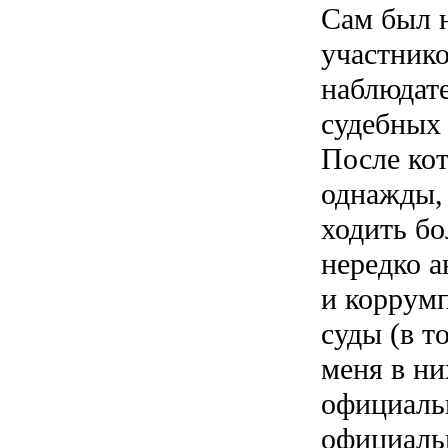
Сам был 
участник
наблюдат
судебных 
После ко
однажды, 
ходить бо
нередко 
и коррум
суды (в т
меня в н
официаль
официаль