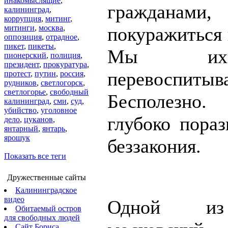
инакомыслящие
,
гражданам
калининград
,
коррупция
,
митинг
,
митинги
,
москва
,
покуражиться 
оппозиция
,
отрадное
,
пикет
,
пикеты
,
Мы их
пионерский
,
полиция
,
президент
,
прокуратура
,
перевоспитыв
протест
,
путин
,
россия
,
рудников
,
светлогорск
,
светлогорье
,
свободный
Бесполезно
калининград
,
сми
,
суд
,
убийство
,
уголовное
глубоко пораз
дело
,
цуканов
,
янтарный
,
янтарь
,
ярошук
беззакония.
Показать все теги
Дружественные сайты
Калининградское
видео
Одной из
Обитаемый остров
для свободных людей
Сайт Бориса