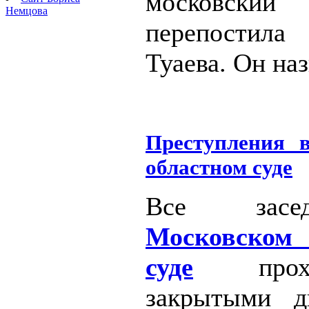
московский 
Немцова
перепости
Туаева. Он на
Преступления 
областном суде
Все засе
Московском
суде
пр
закрытыми д