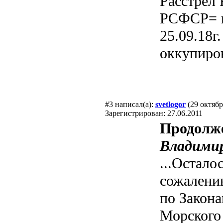
Расстрел
РСФСР= и
25.09.18г
оккупиров
#3
написал(а):
svetlogor
(29 октябр
Зарегистрирован: 27.06.2011
Продолж
Владимир
...Осталос
сожалению,
по Закона
Морского