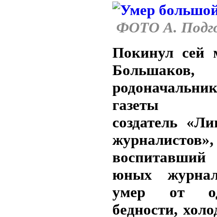
ФОТО А. Подг
Покинул сей 
Большаков,
родоначальн
газеты «Р
создатель «Ли
журналистов»,
воспитавши
юных журнал
умер от оди
бедности, холо