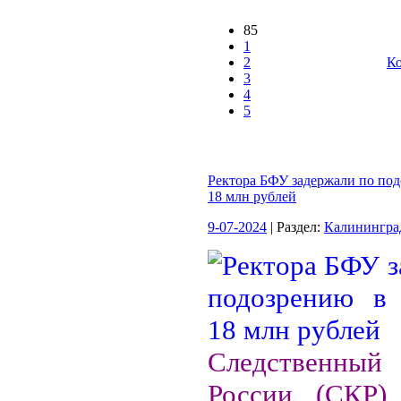
85
1
2
Ко
3
4
5
Ректора БФУ задержали по по
18 млн рублей
9-07-2024
| Раздел:
Калинингра
Следственны
России (СКР) 