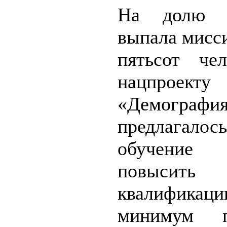
На долю 
выпала мисс
пятьсот че
нацпроекту
«Демографи
предлагало
обучен
повысить
квалифика
минимум 