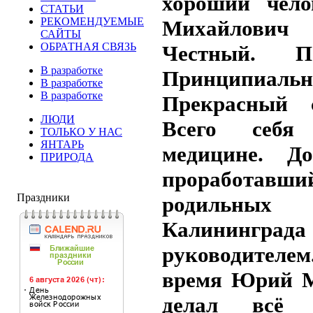
хороший чел
СТАТЬИ
РЕКОМЕНДУЕМЫЕ
Михайлович
САЙТЫ
ОБРАТНАЯ СВЯЗЬ
Честный. По
В разработке
Принципиальн
В разработке
В разработке
Прекрасный с
ЛЮДИ
Всего себя
ТОЛЬКО У НАС
ЯНТАРЬ
медицине. Д
ПРИРОДА
проработ
Праздники
родильны
Калининград
руководителем
время Юрий 
делал всё в