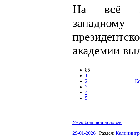
На всё 
западному
президентск
академии выд
85
1
2
Ко
3
4
5
Умер большой человек
29-01-2026
| Раздел:
Калинингр