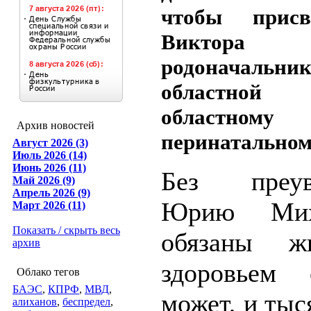
чтобы прис
Виктора Л
родоначальни
областной 
областному
Архив новостей
перинатальном
Август 2026 (3)
Июль 2026 (14)
Июнь 2026 (11)
Без преуве
Май 2026 (9)
Апрель 2026 (9)
Юрию Миха
Март 2026 (11)
Показать / скрыть весь
обязаны ж
архив
здоровьем 
Облако тегов
БАЭС
,
КПРФ
,
МВД
,
может, и ты
алиханов
,
беспредел
,