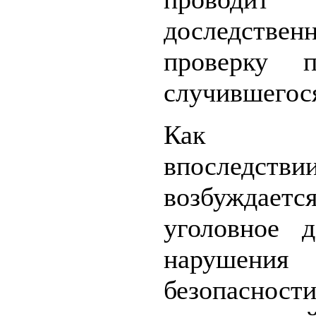
доследствен
проверку 
случившегос
Как пр
впоследстви
возбуждаетс
уголовное д
нарушения
безопасн