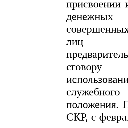
присвоении 
денежных 
совершенны
лиц
предварител
сгово
использован
служебного
положения. 
СКР, с февра