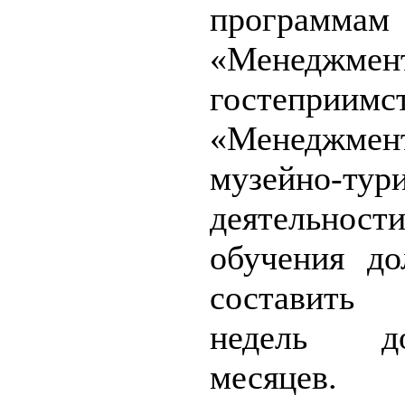
програ
«Менеджмен
гостеприи
«Менедж
музейно-тур
деятельнос
обучения д
составить
недель 
месяцев.