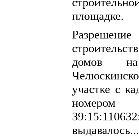
строительно
площадке.
Разреше
строительс
домов н
Челюскин
участке с к
номером
39:15:110632
выдавалось..