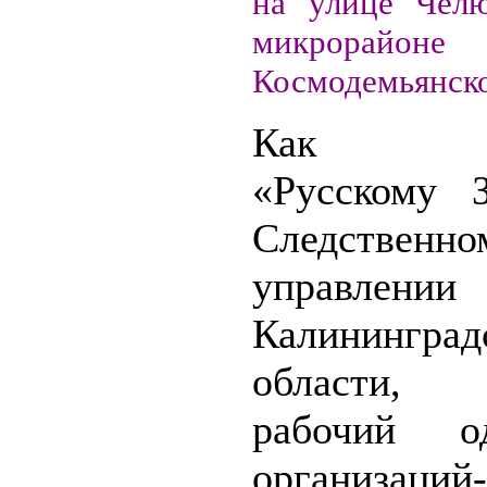
на улице Челю
микрорайон
Космодемьянско
Как со
«Русскому 
Следственно
управлени
Калининград
области, 3
рабочий о
организаций-