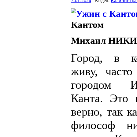
7-01-2024
| Раздел:
Калинингра
Кантом
Михаил НИК
Город, в к
живу, часто
городом И
Канта. Это 
верно, так к
философ ни