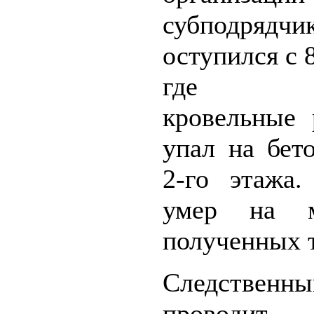
субподрядчи
оступился с 8
где вы
кровельные 
упал на бет
2-го этажа
умер на м
полученных 
Следственны
проводит