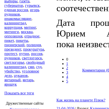
выборы
,
газета
,
соотечествен
губернатор
,
гурьевск
,
единая россия
,
игорь
рудников
,
инакомыслящие
,
Дата про
калининград
,
коррупция
,
митинг
,
Юрием Ав
митинги
,
москва
,
оппозиция
,
отрадное
,
пикет
,
пикеты
,
пока неизвес
пионерский
,
полиция
,
президент
,
прокуратура
,
протест
,
путин
,
россия
,
рудников
,
светлогорск
,
0
светлогорье
,
свободный
1
калининград
,
сми
,
суд
,
2
Комментарии (0
убийство
,
уголовное
3
дело
,
цуканов
,
4
янтарный
,
янтарь
,
5
ярошук
Показать все теги
Как жизнь на планете Плюк?
Дружественные сайты
21-04-2026
| Раздел:
Калинингр