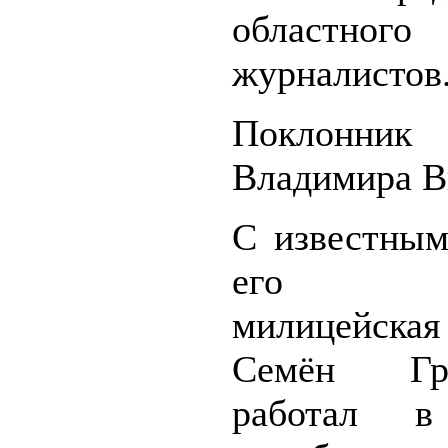
областног
журналистов
Поклонник
Владимира В
С известным
его сб
милицейска
Семён Гри
работал в