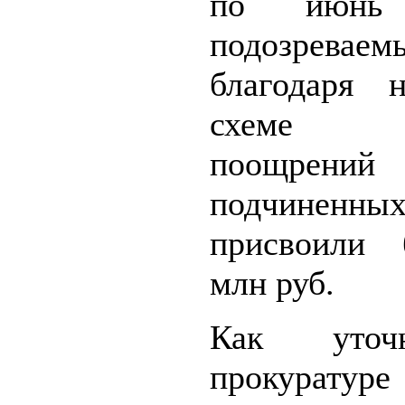
по июнь 
подозреваем
благодаря н
схеме д
поощрений
подчиненны
присвоили 
млн руб.
Как уто
прокуратуре