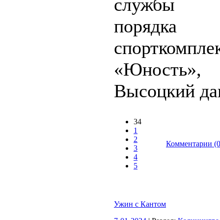
службы 
порядка
спорткомпле
«Юность
Высоцкий дав
34
1
2
Комментарии (0
3
4
5
Ужин с Кантом