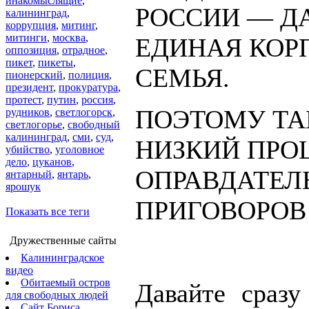
инакомыслящие
,
РОССИИ — Д
калининград
,
коррупция
,
митинг
,
митинги
,
москва
,
ЕДИНАЯ КОР
оппозиция
,
отрадное
,
пикет
,
пикеты
,
СЕМЬЯ.
пионерский
,
полиция
,
президент
,
прокуратура
,
протест
,
путин
,
россия
,
ПОЭТОМУ ТА
рудников
,
светлогорск
,
светлогорье
,
свободный
калининград
,
сми
,
суд
,
НИЗКИЙ ПРО
убийство
,
уголовное
дело
,
цуканов
,
ОПРАВДАТЕЛ
янтарный
,
янтарь
,
ярошук
ПРИГОВОРОВ 
Показать все теги
Дружественные сайты
Калининградское
видео
Обитаемый остров
Давайте сразу
для свободных людей
Сайт Бориса