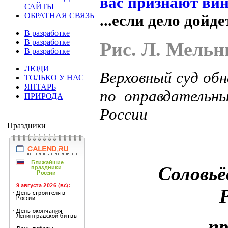
САЙТЫ
ОБРАТНАЯ СВЯЗЬ
...если дело дойде
В разработке
В разработке
Рис. Л. Мельн
В разработке
ЛЮДИ
Верховный суд об
ТОЛЬКО У НАС
ЯНТАРЬ
по оправдательн
ПРИРОДА
России
Праздники
Соловьё
п