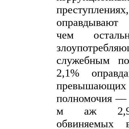
преступлен
оправдывают 
чем осталь
злоупотребля
служебным п
2,1% оправда
превышающих
полномочия — 
м аж 2,9
обвиняемых 