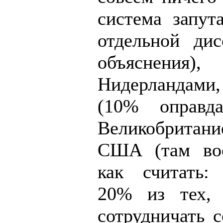
система запут
отдельной дис
объяснен
Нидерландам
(10% оправд
Великобритание
США (там воо
как считать:
20% из тех, 
сотрудничать с