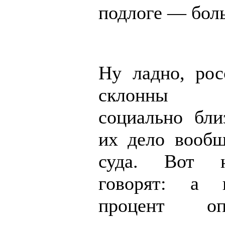
подлоге — бол
Ну ладно, рос
склонны оп
социально бл
их дело вообщ
суда. Вот 
говорят: а 
процент опр