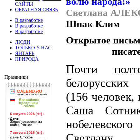
САЙТЫ
ОБРАТНАЯ СВЯЗЬ
Светлана АЛЕ
В разработке
Шпак Клим
В разработке
В разработке
Открытое письм
ЛЮДИ
ТОЛЬКО У НАС
писат
ЯНТАРЬ
ПРИРОДА
Почти полт
Праздники
белорусских
(156 человек,
Саша Сотник
нобелевског
Светлану А