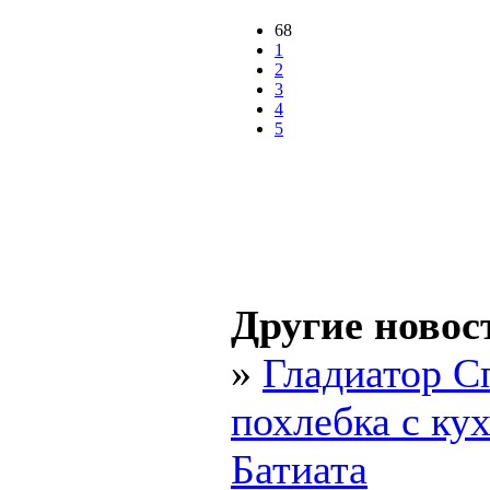
68
1
2
3
4
5
Другие новос
»
Гладиатор С
похлебка с ку
Батиата