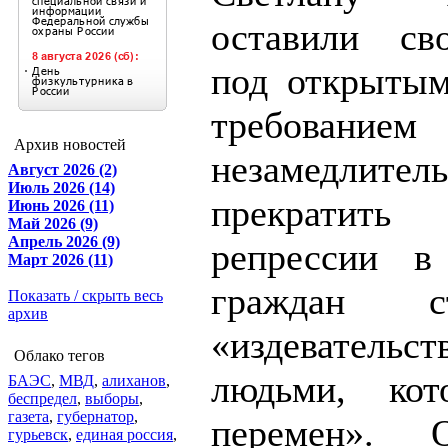
оставили св
под открыты
требованием
Архив новостей
незамедлител
Август 2026 (2)
Июль 2026 (14)
прекратить
Июнь 2026 (11)
Май 2026 (9)
Апрель 2026 (9)
репрессии в
Март 2026 (11)
граждан 
Показать / скрыть весь
архив
«издевател
Облако тегов
людьми, кот
БАЭС
,
МВД
,
алиханов
,
беспредел
,
выборы
,
газета
,
губернатор
,
перемен». 
гурьевск
,
единая россия
,