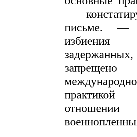
основные прав
— констати
письме. — 
избиения 
задержан
запрещено
международн
практико
отношении
военнопленны