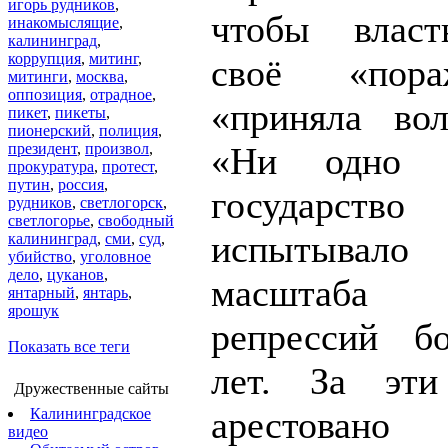
игорь рудников
,
чтобы власт
инакомыслящие
,
калининград
,
коррупция
,
митинг
,
своё «пор
митинги
,
москва
,
оппозиция
,
отрадное
,
«приняла во
пикет
,
пикеты
,
пионерский
,
полиция
,
президент
,
произвол
,
«Ни одно е
прокуратура
,
протест
,
путин
,
россия
,
государ
рудников
,
светлогорск
,
светлогорье
,
свободный
испытывал
калининград
,
сми
,
суд
,
убийство
,
уголовное
дело
,
цуканов
,
масштаба 
янтарный
,
янтарь
,
ярошук
репрессий б
Показать все теги
лет. За эт
Дружественные сайты
арестова
Калининградское
видео