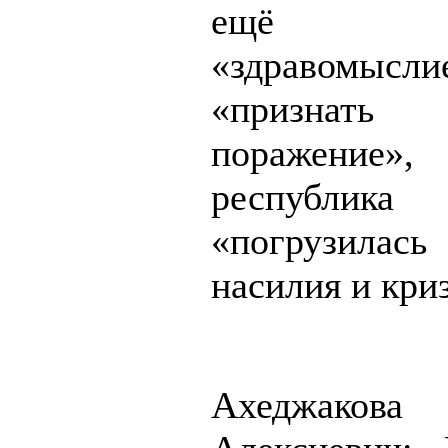
ещё ос
«здравомысли
«призна
поражени
республ
«погрузилас
насилия и кри
Ахеджакова 