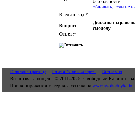
обновить, если не в
Введите код:*
Дополни выражение:
Вопрос:
смолоду
Ответ:
*
Главная страница
|
Газета "Светлогорье"
|
Контакты
Все права защищены © 2011-2026 "Свободный Калинингра
При копировании материала ссылка на
www.svobodnykalini