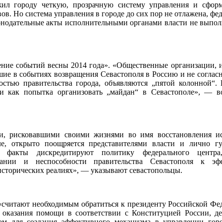
ил городу четкую, прозрачную систему управления и сфор
в. Но система управления в городе до сих пор не отлажена, фед
конодательные акты исполнительными органами власти не выпо
ение событий весны 2014 года». «Общественные организации, 
шие в событиях возвращения Севастополя в Россию и не согласн
остью правительства города, объявляются „пятой колонной“.
и как попытка организовать „майдан“ в Севастополе», — в
и, рисковавшими своими жизнями во имя восстановления ис
ле, открыто поощряется представителями власти и лично г
е факты дискредитируют политику федерального центр
мании и неспособности правительства Севастополя к эф
сторических реалиях», — указывают севастопольцы.
 «считают необходимым обратиться к президенту Российской Фе
 оказания помощи в соответствии с Конституцией России, 
вом для создания эффективного механизма в управлении гор