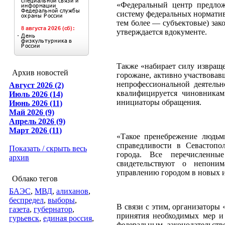
«Федеральный центр предлож
систему федеральных нормативо
тем более — субъектовые) за
утверждается вдокументе.
Также «набирает силу извращ
Архив новостей
горожане, активно участвовав
непрофессиональной деятельн
Август 2026 (2)
квалифицируется чиновникам
Июль 2026 (14)
инициаторы обращения.
Июнь 2026 (11)
Май 2026 (9)
Апрель 2026 (9)
Март 2026 (11)
«Такое пренебрежение людьм
справедливости в Севастопо
Показать / скрыть весь
города. Все перечисленны
архив
свидетельствуют о непони
управлению городом в новых и
Облако тегов
БАЭС
,
МВД
,
алиханов
,
беспредел
,
выборы
,
В связи с этим, организаторы
газета
,
губернатор
,
принятия необходимых мер и
гурьевск
,
единая россия
,
федеральным законодательст