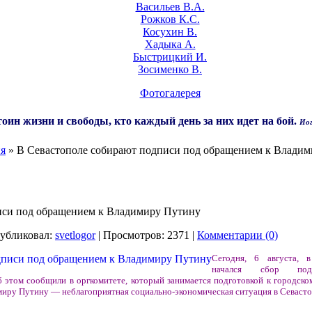
Васильев В.А.
Рожков К.С.
Косухин В.
Хадыка А.
Быстрицкий И.
Зосименко В.
Фотогалерея
оин жизни и свободы, кто каждый день за них идет на бой.
Иог
ия
» В Севастополе собирают подписи под обращением к Влади
иси под обращением к Владимиру Путину
убликовал:
svetlogor
| Просмотров: 2371 |
Комментарии (0)
Сегодня, 6 августа, в
начался сбор под
 этом сообщили в оргкомитете, который занимается подготовкой к городско
миру Путину — неблагоприятная социально-экономическая ситуация в Севасто