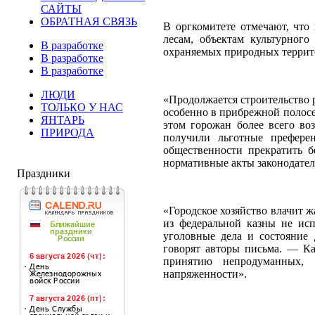
САЙТЫ
ОБРАТНАЯ СВЯЗЬ
В оргкомитете отмечают, что
лесам, объектам культурного
В разработке
охраняемых природных территор
В разработке
В разработке
ЛЮДИ
«Продолжается строительство 
ТОЛЬКО У НАС
особенно в прибрежной полосе
ЯНТАРЬ
этом горожан более всего во
ПРИРОДА
получили льготные префере
общественности прекратить б
нормативные акты законодател
Праздники
«Городское хозяйство влачит 
из федеральной казны не ис
уголовные дела и состояние 
говорят авторы письма. — Ка
принятию непродуманных, 
напряженности».