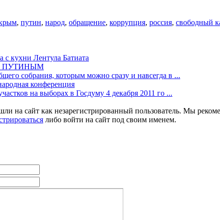
крым
,
путин
,
народ
,
обращение
,
коррупция
,
россия
,
свободный к
а с кухни Лентула Батиата
М ПУТИНЫМ
щего собрания, которым можно сразу и навсегда в ...
одная конференция
частков на выборах в Госдуму 4 декабря 2011 го ...
шли на сайт как незарегистрированный пользователь. Мы реком
стрироваться
либо войти на сайт под своим именем.