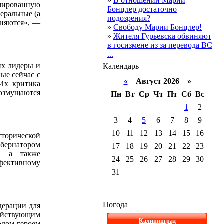
»
В отношении Марии
мированную
Бонцлер достаточно
еральные (а
подозрения?
лняются», —
»
Свободу Марии Бонцлер!
»
Жителя Гурьевска обвиняют
в госизмене из за перевода ВС
...
их лидеры и
Календарь
ые сейчас с
«
Август 2026 »
 Их критика
озмущаются
Пн
Вт
Ср
Чт
Пт
Сб
Вс
1
2
3
4
5
6
7
8
9
10
11
12
13
14
15
16
торической
убернатором
17
18
19
20
21
22
23
а, а также
24
25
26
27
28
29
30
фективному
31
Погода
дерации для
действующим
Калининград
одом-героем