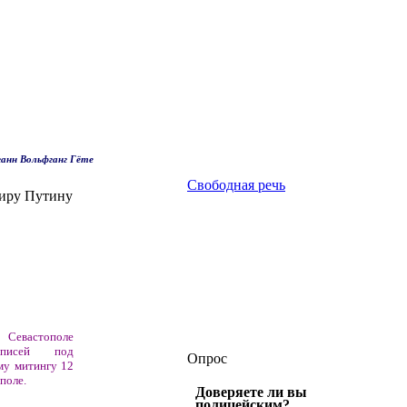
анн Вольфганг Гёте
Свободная речь
миру Путину
 Севастополе
писей под
Опрос
му митингу 12
поле.
Доверяете ли вы
полицейским?