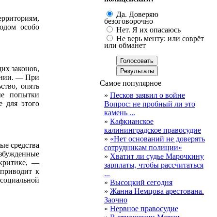
Да. Доверяю
ерриториям,
безоговорочно
Годом особо
Нет. Я их опасаюсь
Не верь менту: или соврёт
или обманет
их законов,
ении. — При
Самое популярное
ство, опять
ые попытки
»
Песков заявил о войне
е для этого
Вопрос: не пробный ли это
камень ...
»
Кафкианское
калининградское правосудие
»
«Нет оснований не доверять
ые средства
сотрудникам полиции»
озбужденные
»
Хватит ли судье Марочкину
 критике, —
зарплаты, чтобы рассчитаться
 приводит к
...
социальной
»
Высоцкий сегодня
»
Жанна Немцова арестована.
Заочно
»
Нервное правосудие