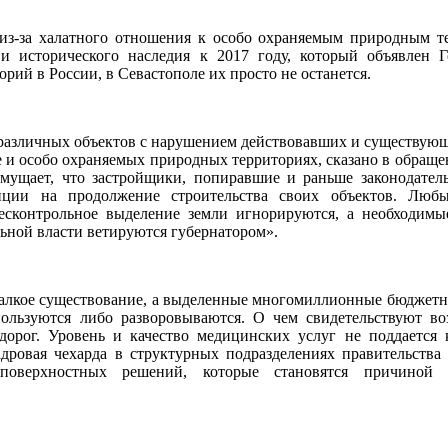
 из-за халатного отношения к особо охраняемым природным т
 и исторического наследия к 2017 году, который объявлен 
ий в России, в Севастополе их просто не останется.
различных объектов с нарушением действовавших и существующ
 и особо охраняемых природных территориях, сказано в обращ
змущает, что застройщики, попиравшие и раньше законодатель
нции на продолжение строительства своих объектов. Люб
есконтрольное выделение земли игнорируются, а необходимы
ьной власти ветируются губернатором».
жалкое существование, а выделенные многомиллионные бюджетн
пользуются либо разворовываются. О чем свидетельствуют в
дорог. Уровень и качество медицинских услуг не поддается
дровая чехарда в структурных подразделениях правительства
поверхностных решений, которые становятся причиной 