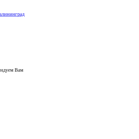
алининград
ендуем Вам