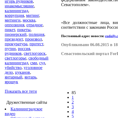
игорь рудников
,
Севастополем».
инакомыслящие
,
калининград
,
коррупция
,
митинг
,
митинги
,
москва
,
«Все должностные лица, ви
оппозиция
,
отрадное
,
соответствии с законами Росс
пикет
,
пикеты
,
пионерский
,
полиция
,
Постоянный адрес новости:
eadaily.
президент
,
произвол
,
прокуратура
,
протест
,
Опубликовано 06.08.2015 в 18
путин
,
россия
,
рудников
,
светлогорск
,
Севастопольский портал ForP
светлогорье
,
свободный
калининград
,
сми
,
суд
,
убийство
,
уголовное
дело
,
цуканов
,
янтарный
,
янтарь
,
ярошук
Показать все теги
85
1
2
Дружественные сайты
3
Калининградское
4
видео
5