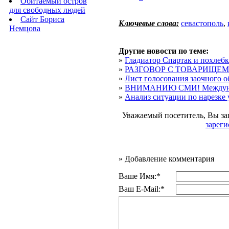
Обитаемый остров
для свободных людей
Сайт Бориса
Ключевые слова:
севастополь
,
Немцова
Другие новости по теме:
»
Гладиатор Спартак и похлебк
»
РАЗГОВОР С ТОВАРИЩЕ
»
Лист голосования заочного об
»
ВНИМАНИЮ СМИ! Междунар
»
Анализ ситуации по нарезке у
Уважаемый посетитель, Вы за
зареги
»
Добавление комментария
Ваше Имя:*
Ваш E-Mail:*