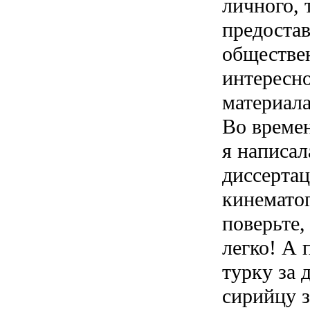
личного, 
предоста
обществе
интересно
материала
Во времен
я написал
диссерта
кинемато
поверьте,
легко! А 
турку за 
сирийцу з