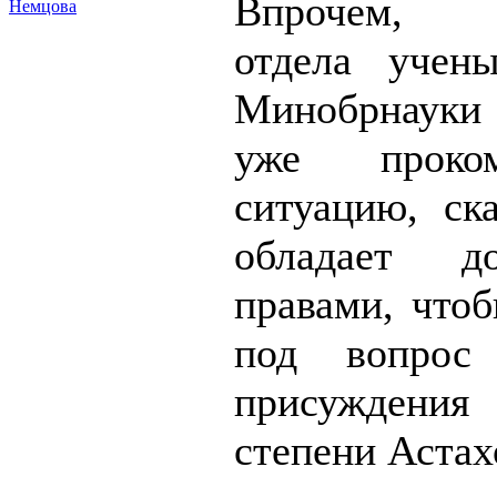
Впрочем, 
Немцова
отдела учен
Минобрнаук
уже проком
ситуацию, ска
обладает до
правами, чтоб
под вопрос
присужден
степени Астах