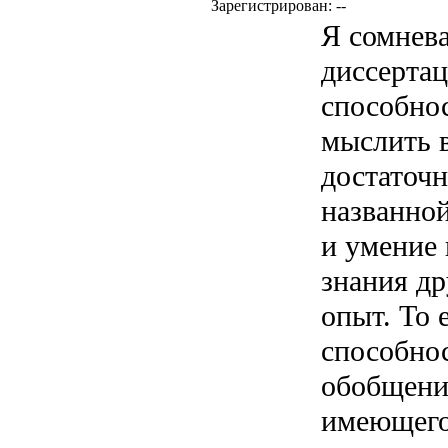
Зарегистрирован: --
Я сомнева
диссерта
способнос
мыслить в
достаточ
названно
и умение
знания др
опыт. То 
способнос
обобщен
имеющегос