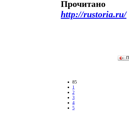
Прочитан
http://rustoria.ru/
П
85
1
2
3
4
5