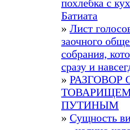
похлебка с ку
Батиата
»
Лист голосо
заочного обще
собрания, ко
сразу и навсегд
»
РАЗГОВОР 
ТОВАРИЩЕ
ПУТИНЫМ
»
Сущность в