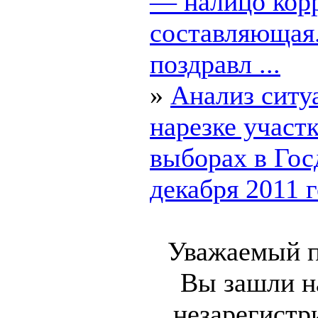
— налицо кор
составляющая
поздравл ...
»
Анализ ситу
нарезке участк
выборах в Гос
декабря 2011 го
Уважаемый п
Вы зашли на
незарегист