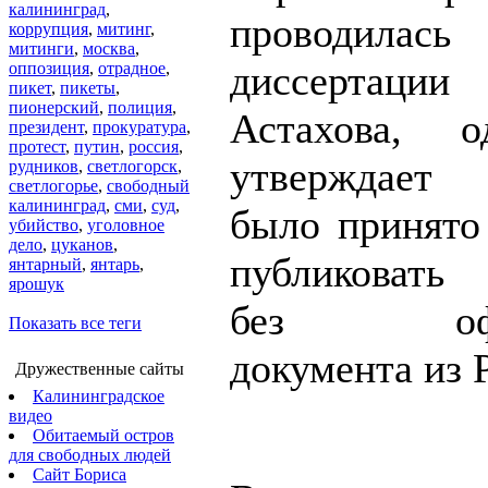
калининград
,
проводилась
коррупция
,
митинг
,
митинги
,
москва
,
диссертац
оппозиция
,
отрадное
,
пикет
,
пикеты
,
пионерский
,
полиция
,
Астахова, о
президент
,
прокуратура
,
протест
,
путин
,
россия
,
утверждает 
рудников
,
светлогорск
,
светлогорье
,
свободный
калининград
,
сми
,
суд
,
было принято
убийство
,
уголовное
дело
,
цуканов
,
публиковать 
янтарный
,
янтарь
,
ярошук
без офиц
Показать все теги
документа из 
Дружественные сайты
Калининградское
видео
Обитаемый остров
для свободных людей
Сайт Бориса