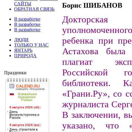
САЙТЫ
Борис ШИБАНОВ
ОБРАТНАЯ СВЯЗЬ
Докторская 
В разработке
В разработке
уполномоченно
В разработке
ребенка при пре
ЛЮДИ
ТОЛЬКО У НАС
Астахова была 
ЯНТАРЬ
ПРИРОДА
плагиат экс
Российской гос
Праздники
библиотеки. К
«Грани.Ру», со с
журналиста Серг
В заключении, в
указано, что «