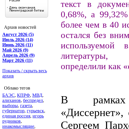
текст в докумен
0,68%, а 99,32%
более чем в 40 и
Архив новостей
остался без вни
Август 2026 (5)
Июль 2026 (14)
используемой в
Июнь 2026 (11)
Май 2026 (9)
литературы
Апрель 2026 (9)
Март 2026 (11)
определили как 
Показать / скрыть весь
архив
Облако тегов
БАЭС
,
КПРФ
,
МВД
,
В рамках
алиханов
,
беспредел
,
выборы
,
газета
,
«Диссернет», 
губернатор
,
гурьевск
,
единая россия
,
игорь
рудников
,
Сергеем Парх
инакомыслящие
,