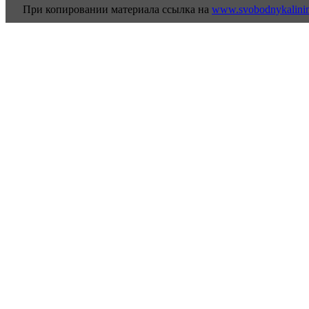
При копировании материала ссылка на
www.svobodnykalini