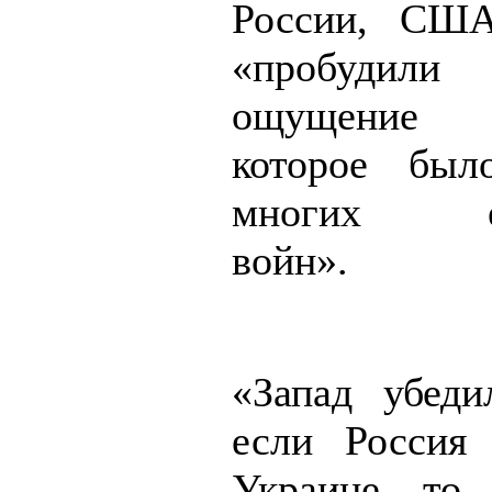
России, СШ
«пробудили
ощущение о
которое был
многих ев
войн».
«Запад убеди
если Россия
Украине, то