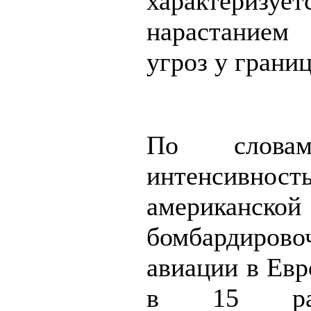
характеризует
нарастание
угроз у грани
По слова
интенсивнос
американской
бомбардирово
авиации в Евр
в 15 раз