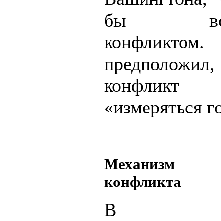
бы воор
конфликтом
предполо
конфлик
«измеряться г
Механизм 
конфликта
В те