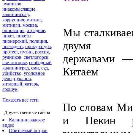
рудников
,
инакомыслящие
,
калининград
,
коррупция
,
митинг
,
митинги
,
москва
,
Мы сталкиваем
оппозиция
,
отрадное
,
пикет
,
пикеты
,
пионерский
,
полиция
,
двумя м
президент
,
прокуратура
,
протест
,
путин
,
россия
,
державами —
рудников
,
светлогорск
,
светлогорье
,
свободный
калининград
,
сми
,
суд
,
Китаем
убийство
,
уголовное
дело
,
цуканов
,
янтарный
,
янтарь
,
ярошук
Показать все теги
По словам Ми
Дружественные сайты
и Пекин ра
Калининградское
видео
Обитаемый остров