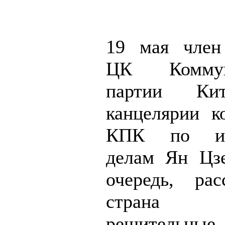
19 мая член
ЦК Коммуни
партии Кит
канцелярии 
КПК по ин
делам Ян Цз
очередь, рас
страна 
решительны