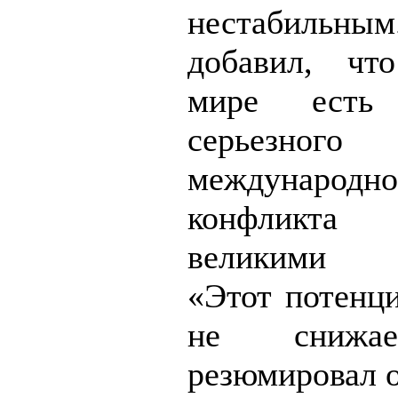
нестабильн
добавил, чт
мире есть 
серьезного
международно
конфликт
великими д
«Этот потенци
не снижа
резюмировал о