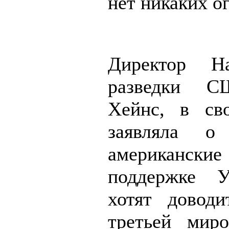
нет никаких о
Директор На
разведки 
Хейнс, в св
заявляла о
американски
поддержке 
хотят довод
третьей мир