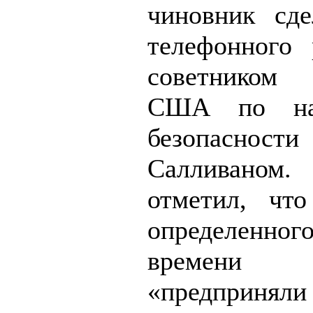
чиновник сд
телефонного 
советником 
США по нац
безопаснос
Салливаном
отметил, чт
определенно
време
«предпри