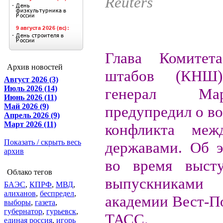
Reuters
Глава Комитета
Архив новостей
штабов (КН
Август 2026 (3)
Июль 2026 (14)
генерал М
Июнь 2026 (11)
Май 2026 (9)
предупредил о в
Апрель 2026 (9)
Март 2026 (11)
конфликта меж
Показать / скрыть весь
державами. Об э
архив
во время высту
Облако тегов
выпускника
БАЭС
,
КПРФ
,
МВД
,
алиханов
,
беспредел
,
академии Вест-П
выборы
,
газета
,
губернатор
,
гурьевск
,
ТАСС.
единая россия
,
игорь