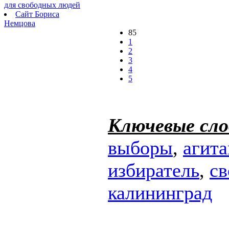
для свободных людей
Сайт Бориса
Немцова
85
1
2
3
4
5
Ключевые сло
выборы
,
агита
избиратель
,
с
калининград