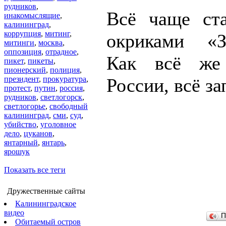
рудников
,
Всё чаще ст
инакомыслящие
,
калининград
,
коррупция
,
митинг
,
окриками «З
митинги
,
москва
,
оппозиция
,
отрадное
,
Как всё же
пикет
,
пикеты
,
пионерский
,
полиция
,
президент
,
прокуратура
,
России, всё з
протест
,
путин
,
россия
,
рудников
,
светлогорск
,
светлогорье
,
свободный
калининград
,
сми
,
суд
,
убийство
,
уголовное
дело
,
цуканов
,
янтарный
,
янтарь
,
ярошук
Показать все теги
Дружественные сайты
Калининградское
видео
П
Обитаемый остров