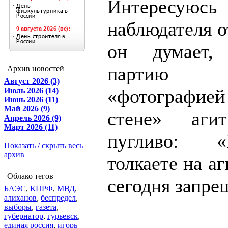
Интерес
наблюдателя о
он думает,
партию
Архив новостей
Август 2026 (3)
«фотографие
Июль 2026 (14)
Июнь 2026 (11)
Май 2026 (9)
стене» аги
Апрель 2026 (9)
Март 2026 (11)
пугливо: 
Показать / скрыть весь
архив
толкаете на а
Облако тегов
сегодня запре
БАЭС
,
КПРФ
,
МВД
,
алиханов
,
беспредел
,
выборы
,
газета
,
губернатор
,
гурьевск
,
единая россия
,
игорь