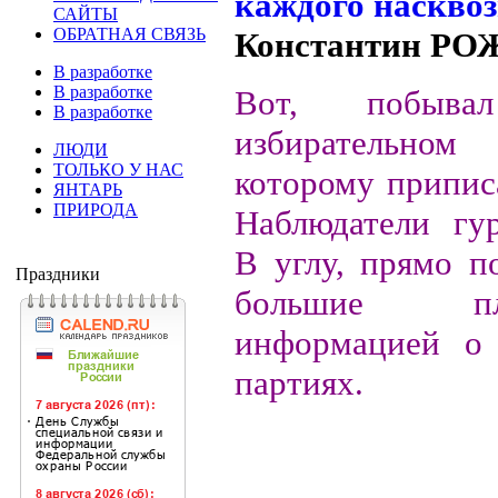
САЙТЫ
ОБРАТНАЯ СВЯЗЬ
Константин Р
В разработке
В разработке
Вот, побыв
В разработке
избирательном
ЛЮДИ
ТОЛЬКО У НАС
которому припис
ЯНТАРЬ
ПРИРОДА
Наблюдатели гур
В углу, прямо п
Праздники
большие п
информацией о 
партиях.