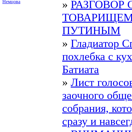
»
РАЗГОВОР 
Немцова
ТОВАРИЩЕ
ПУТИНЫМ
»
Гладиатор С
похлебка с ку
Батиата
»
Лист голосо
заочного обще
собрания, ко
сразу и навсегд