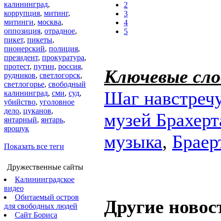
калининград
,
2
коррупция
,
митинг
,
3
митинги
,
москва
,
4
оппозиция
,
отрадное
,
5
пикет
,
пикеты
,
пионерский
,
полиция
,
президент
,
прокуратура
,
протест
,
путин
,
россия
,
Ключевые сло
рудников
,
светлогорск
,
светлогорье
,
свободный
Шаг навстреч
калининград
,
сми
,
суд
,
убийство
,
уголовное
дело
,
цуканов
,
музей Брахерт
янтарный
,
янтарь
,
ярошук
музыка
,
Браер
Показать все теги
Дружественные сайты
Калининградское
видео
Обитаемый остров
Другие новос
для свободных людей
Сайт Бориса