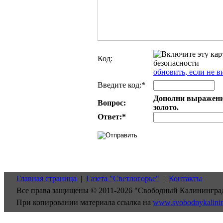
Код:
обновить, если не в
Введите код:*
Дополни выражение
Вопрос:
золото.
Ответ:
*
Главная страница
|
Газета "Светлогорье"
|
Контакты
Все права защищены © 2011-2026 "Свободный Калинингра
При копировании материала ссылка на
www.svobodnykalini