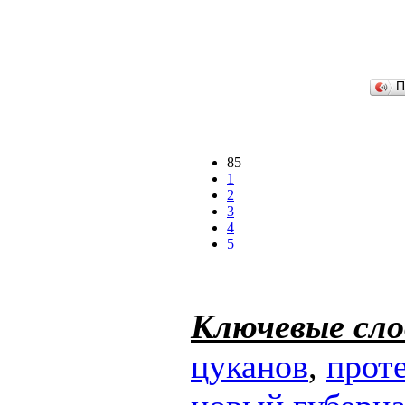
П
85
1
2
3
4
5
Ключевые сло
цуканов
,
прот