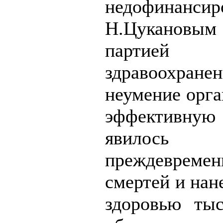
недофинансир
Н.Цуканов
партией о
здравоохр
неумение орга
эффективн
явилось 
преждевреме
смертей и нан
здоровью ты