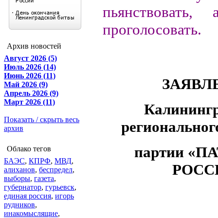
пьянствовать,
проголосовать.
Архив новостей
Август 2026 (5)
Июль 2026 (14)
Июнь 2026 (11)
ЗАЯВЛ
Май 2026 (9)
Апрель 2026 (9)
Март 2026 (11)
Калинингр
Показать / скрыть весь
региональног
архив
партии «
Облако тегов
БАЭС
,
КПРФ
,
МВД
,
РОСС
алиханов
,
беспредел
,
выборы
,
газета
,
губернатор
,
гурьевск
,
единая россия
,
игорь
рудников
,
инакомыслящие
,