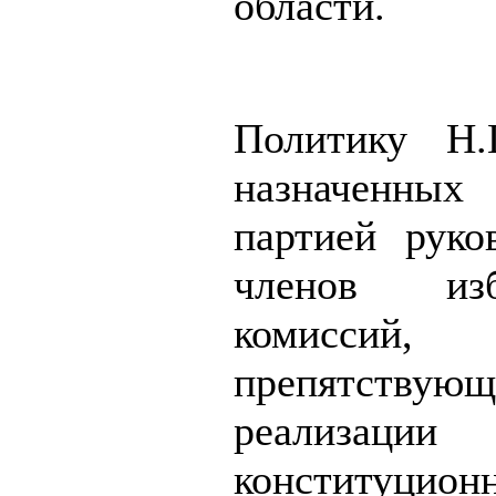
области.
Политику Н.
назначенны
партией руко
членов изб
комиссий,
препятствующ
реализации
конституцио