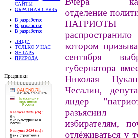
Вчера калин
САЙТЫ
ОБРАТНАЯ СВЯЗЬ
отделение полит
В разработке
ПАТРИОТЫ
В разработке
В разработке
распространило
ЛЮДИ
котором призыва
ТОЛЬКО У НАС
ЯНТАРЬ
сентября выб
ПРИРОДА
губернатора вме
Праздники
Николая Цукан
Чесалин, депут
лидер "патрио
разъяснил
избирателям, п
отлёживаться у т