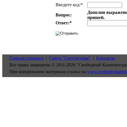
Введите код:*
Дополни выражение:
Вопрос:
пришей.
Ответ:
*
Главная страница
|
Газета "Светлогорье"
|
Контакты
Все права защищены © 2011-2026 "Свободный Калинингра
При копировании материала ссылка на
www.svobodnykalini