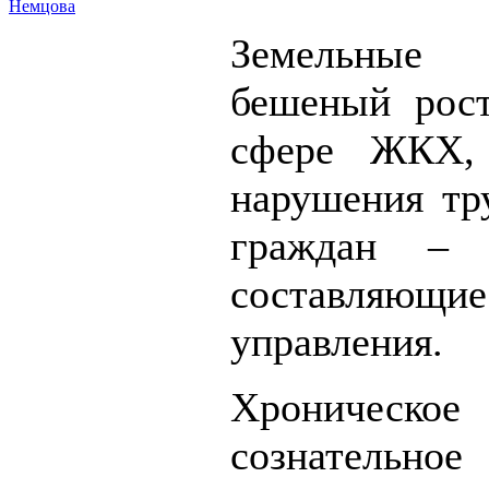
Немцова
Земельны
бешеный рос
сфере ЖКХ,
нарушения тр
граждан – 
составляю
управления.
Хрониче
сознательное