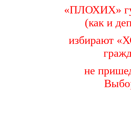
«ПЛОХИХ» гу
(как и де
избирают 
граж
не прише
Выбо