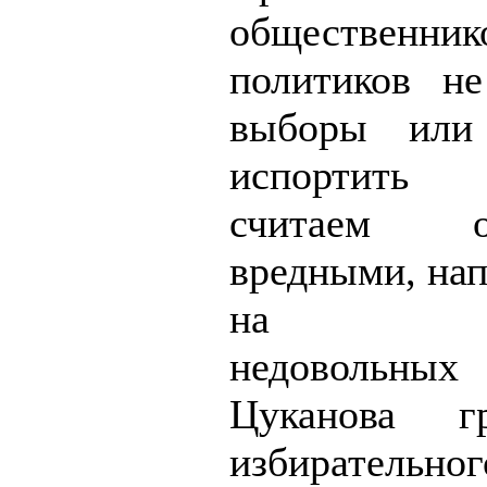
обществе
политиков н
выборы или
испортить 
считаем об
вредными, на
на искл
недовольны
Цуканова г
избирательно