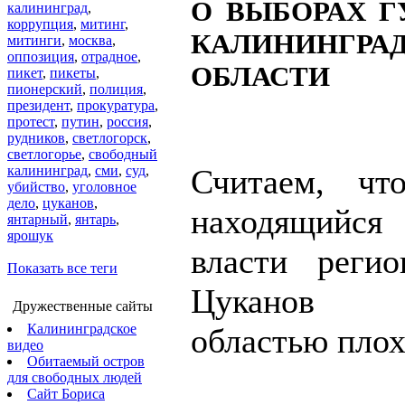
О ВЫБОРАХ Г
калининград
,
коррупция
,
митинг
,
КАЛИНИНГРА
митинги
,
москва
,
оппозиция
,
отрадное
,
ОБЛАСТИ
пикет
,
пикеты
,
пионерский
,
полиция
,
президент
,
прокуратура
,
протест
,
путин
,
россия
,
рудников
,
светлогорск
,
светлогорье
,
свободный
калининград
,
сми
,
суд
,
Считаем, чт
убийство
,
уголовное
дело
,
цуканов
,
находящий
янтарный
,
янтарь
,
ярошук
власти реги
Показать все теги
Цуканов у
Дружественные сайты
Калининградское
областью плох
видео
Обитаемый остров
для свободных людей
Сайт Бориса