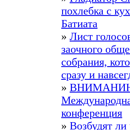
похлебка с ку
Батиата
»
Лист голосо
заочного обще
собрания, ко
сразу и навсегд
»
ВНИМАНИ
Международн
конференция
»
Возбудят ли