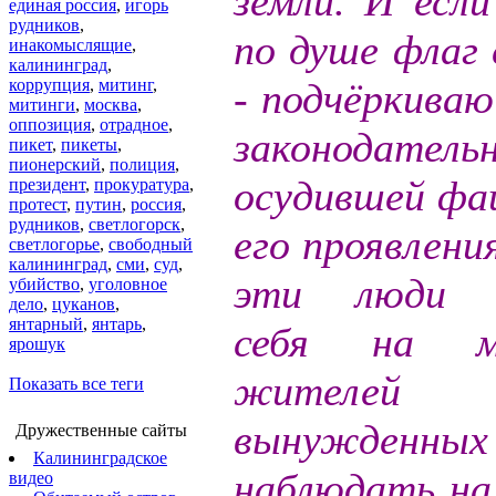
земли. И если
единая россия
,
игорь
рудников
,
по душе флаг 
инакомыслящие
,
калининград
,
коррупция
,
митинг
,
- подчёркиваю
митинги
,
москва
,
оппозиция
,
отрадное
,
законодатель
пикет
,
пикеты
,
пионерский
,
полиция
,
осудившей фаш
президент
,
прокуратура
,
протест
,
путин
,
россия
,
рудников
,
светлогорск
,
его проявлени
светлогорье
,
свободный
калининград
,
сми
,
суд
,
эти люди п
убийство
,
уголовное
дело
,
цуканов
,
янтарный
,
янтарь
,
себя на м
ярошук
жителей 
Показать все теги
вынужденных
Дружественные сайты
Калининградское
наблюдать на 
видео