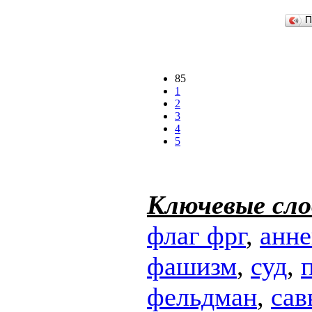
П
85
1
2
3
4
5
Ключевые сло
флаг фрг
,
анне
фашизм
,
суд
,
фельдман
,
сав