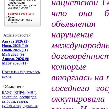
нацистской Ге
что она бе
объявления
нарушение
Архив новостей
Август 2026 (3)
международн
Июль 2026 (14)
Июнь 2026 (11)
договорённост
Май 2026 (9)
Апрель 2026 (9)
Март 2026 (11)
которые п
Показать / скрыть весь
вторглась на
архив
соседнего го
Облако тегов
БАЭС
,
КПРФ
,
МВД
,
оккупировал
алиханов
,
беспредел
,
выборы
,
газета
,
губернатор
,
гурьевск
,