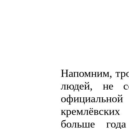
Напомним, тр
людей, не с
официальной
кремлёвски
больше год