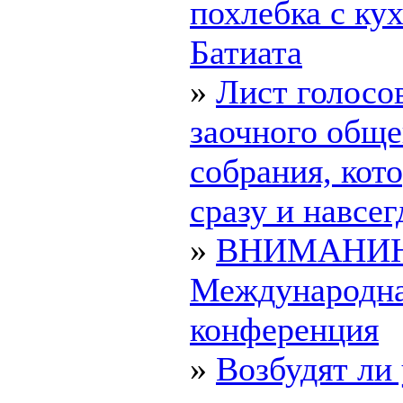
похлебка с ку
Батиата
»
Лист голосо
заочного обще
собрания, ко
сразу и навсегд
»
ВНИМАНИ
Международн
конференция
»
Возбудят ли