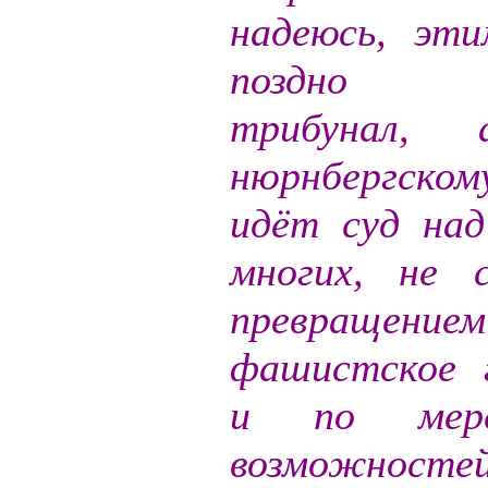
надеюсь, эт
поздно з
трибунал, а
нюрнбергскому
идёт суд на
многих, не 
превращение
фашистское 
и по мер
возможнос