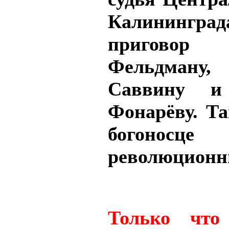
Калининград
приговор
Фельдман
Саввину и
Фонарёву. Та
богоносц
революционны
Только что