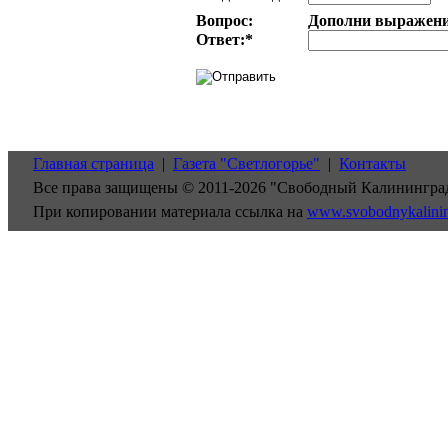
Вопрос:
Дополни выражение:
Ответ:
*
Главная страница
|
Газета "Светлогорье"
|
Контакты
Все права защищены © 2011-2026 "Свободный Калинингра
При копировании материала ссылка на
www.svobodnykalini