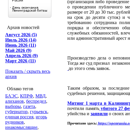
(организация либо проведение
о проведении публичного ме
размере от 20 до 30 тыс. рубл
на срок до десяти суток) и
требованию сотрудника поли
Архив новостей
порядка и обеспечению общ
служебных обязанностей, влеч
Август 2026 (5)
или административный арест на
Июль 2026 (14)
Июнь 2026 (11)
Май 2026 (9)
Апрель 2026 (9)
Производство дела о непови
Март 2026 (11)
Тогда же суд признал незаконн
до этого семь заявок.
Показать / скрыть весь
архив
Таким образом, за последни
Облако тегов
судебных решения, защищающих
БАЭС
,
КПРФ
,
МВД
,
алиханов
,
беспредел
,
Митинг 1 марта в Калинин
выборы
,
газета
,
почтили память
убитого 27 ф
губернатор
,
гурьевск
,
убийства и
заявили
о своих а
единая россия
,
игорь
рудников
,
Прочитано здесь:
https://openrussia.
инакомыслящие
,