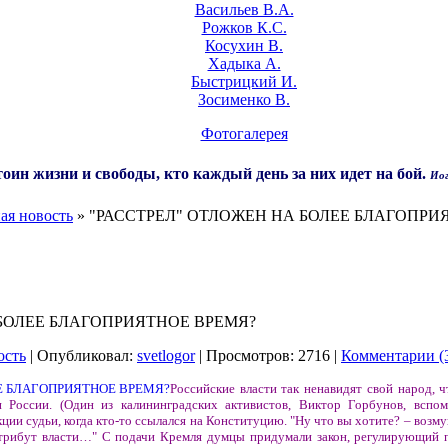
Васильев В.А.
Рожков К.С.
Косухин В.
Хадыка А.
Быстрицкий И.
Зосименко В.
Фотогалерея
оин жизни и свободы, кто каждый день за них идет на бой.
Иог
ая новость
» "РАССТРЕЛ" ОТЛОЖЕН НА БОЛЕЕ БЛАГОПРИ
 БОЛЕЕ БЛАГОПРИЯТНОЕ ВРЕМЯ?
ость
| Опубликовал:
svetlogor
| Просмотров: 2716 |
Комментарии (
Российские власти так ненавидят свой народ, 
 России. (Один из калининградских активистов, Виктор Горбунов, вспом
кции судьи, когда кто-то ссылался на Конституцию. "Ну что вы хотите? – возм
атрибут власти…" С подачи Кремля думцы придумали закон, регулирующий 