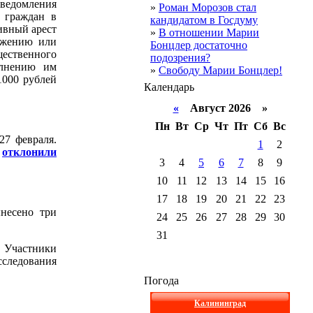
уведомления
»
Роман Морозов стал
 граждан в
кандидатом в Госдуму
тивный арест
»
В отношении Марии
ряжению или
Бонцлер достаточно
ественного
подозрения?
олнению им
»
Свободу Марии Бонцлер!
1000 рублей
Календарь
«
Август 2026 »
Пн
Вт
Ср
Чт
Пт
Сб
Вс
27 февраля.
1
2
и
отклонили
3
4
5
6
7
8
9
10
11
12
13
14
15
16
17
18
19
20
21
22
23
ынесено три
24
25
26
27
28
29
30
31
. Участники
сследования
Погода
Калининград