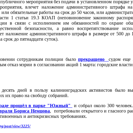
 публичного мероприятия без подачи в установленном порядке 
роприятия, влечет наложение административного штрафа на
ей или обязательные работы на срок до 50 часов, или администра
 части 1 статьи 19.3 КОАП (неповиновение законному распо
ции в связи с исполнением им обязанностей по охране общ
ественной безопасности, а равно воспрепятствование исп
ет наложение административного штрафа в размере от 500 до 
 срок до пятнадцати суток).
новении сотрудникам полиции было
прекращено
судом еще 
ым отказ мэрии в согласовании акций 1 марта: городские власт
е десять дней в пользу калининградских активистов было в
 их право на свободу собраний.
граде прошёл в парке "Южный"
и собрал около 300 человек
евраля Бориса Немцова
, потребовали открытого и гласного ра
нтивоенных и антикризисных требованиях.
org/post/view/3225/