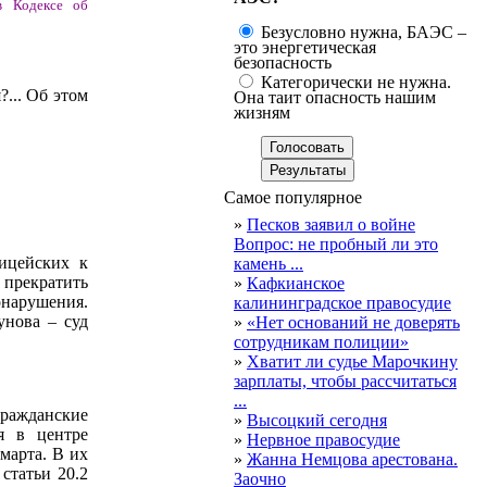
в Кодексе об
Безусловно нужна, БАЭС –
это энергетическая
безопасность
Категорически не нужна.
?... Об этом
Она таит опасность нашим
жизням
Самое популярное
»
Песков заявил о войне
Вопрос: не пробный ли это
ицейских к
камень ...
 прекратить
»
Кафкианское
нарушения.
калининградское правосудие
унова – суд
»
«Нет оснований не доверять
сотрудникам полиции»
»
Хватит ли судье Марочкину
зарплаты, чтобы рассчитаться
...
ражданские
»
Высоцкий сегодня
я в центре
»
Нервное правосудие
марта. В их
»
Жанна Немцова арестована.
статьи 20.2
Заочно