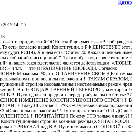
Цитир
а 2015 14:21)
ИЕ
века — это юридический ООНовский документ — «Всеобщая дек
». То есть, согласно нашей Конституции, в РФ ДЕЙСТВУЕТ этот
 нему судит ЕСПЧ). А в нём есть “Статья 20. Каждый человек име
х собраний и ассоциаций.”. Таким образом, словосочетани
ий» в нашем законодательстве является действующим. «ЛЮБЫЕ
Я» и т.п. — это ОГРАНИЧЕНИЕ СВОБОДЫ. Согласно
ННЫМ законам РФ, это ОГРАНИЧЕНИЕ СВОБОДЫ возмож
резвычайном и при военном положении!!! ТАКИМ ОБРАЗОМ, 
итуционный строй на необъявленный неотменяемый режим чрез
ожения!!! Это ГОСУДАРСТВЕННЫЙ ПЕРЕВОРОТ, за который 
.В. Путин должен предстать перед трибуналом по Статье 27
ВЕННОЕ ИЗМЕНЕНИЕ КОНСТИТУЦИОННОГО СТРОЯ”)!!! Во
ИТАЙТЕ Главу III Статью 11 ФКЗ «О чрезвычайном положении» 
ФКЗ «О военном положении»!!! Путин практически ОТ И ДО ввёл
ПОЛЕНИТЕСЬ!!! ПОЧИТАЙТЕ!!! Почему ЭТО только я вижу?!!!
л Конституционный строй на военный режим (ХУНТА ПРОКЛЯТ
ровать ТРИБУНАЛ над В.В. Путиным именно С ОПОРОЙ на Ф
звычайном положениях + на Всеобщую декларацию прав человека