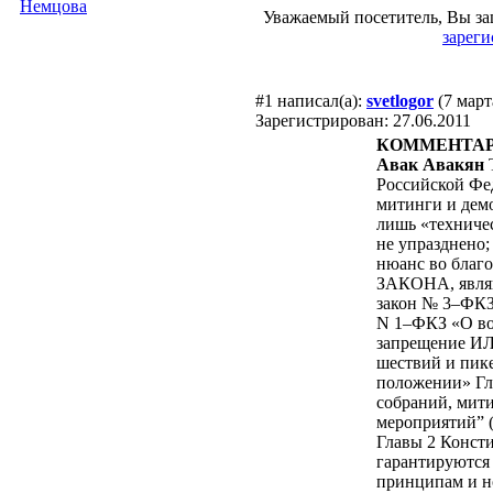
Немцова
Уважаемый посетитель, Вы за
зареги
#1
написал(а):
svetlogor
(7 март
Зарегистрирован: 27.06.2011
КОММЕНТАР
Авак Авакян
Российской Фед
митинги и демо
лишь «техничес
не упразднено;
нюанс во бла
ЗАКОНА, явля
закон № 3–ФКЗ
N 1–ФКЗ «О вое
запрещение И
шествий и пик
положении» Гл
собраний, мит
мероприятий” (
Главы 2 Консти
гарантируются
принципам и н