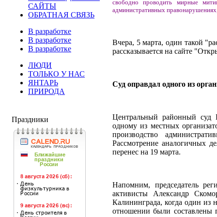
свободно проводить мирные митин
САЙТЫ
административных правонарушениях, с
ОБРАТНАЯ СВЯЗЬ
В разработке
В разработке
Вчера, 5 марта, один такой "р
В разработке
рассказывается на сайте "Откр
ЛЮДИ
ТОЛЬКО У НАС
ЯНТАРЬ
Суд оправдал одного из орга
ПРИРОДА
Центральный районный суд К
Праздники
одному из местных организат
производство администрати
Рассмотрение аналогичных де
перенес на 19 марта.
Напомним, председатель рег
активисты Александр Ском
Калининграда, когда один из 
отношении были составлены п