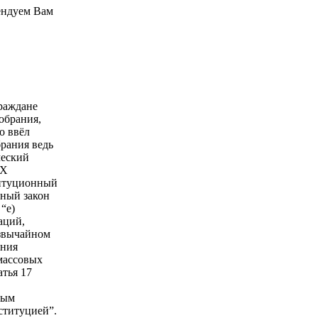
ендуем Вам
Граждане
обрания,
о ввёл
брания ведь
ческий
ЫХ
итуционный
ный закон
“е)
аций,
езвычайном
ения
массовых
атья 17
ным
ституцией”.