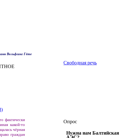
анн Вольфганг Гёте
Свободная речь
ЯТНОЕ
3)
что фактически
Опрос
иная какой-то
ущалась чёрная
Нужна нам Балтийская
право граждан
АЭС?