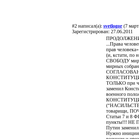
#2
написал(а):
svetlogor
(7 март
Зарегистрирован: 27.06.2011
ПРОДОЛЖЕН
...Права чело
прав человека
(и, кстати, по
СВОБОДУ мирны
мирных собран
СОГЛАСОВАНИ
КОНСТИТУЦИО
ТОЛЬКО при ч
заменил Конст
военного пол
КОНСТИТУЦИИ В
(“НАСИЛЬСТ
товарищи, ПОЧ
Статьи 7 и 8 
пункты!!! НЕ 
Путин замени
Нужно иниции
военном и чре