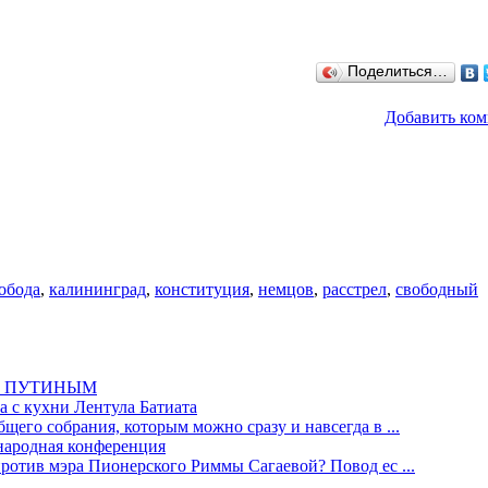
Поделиться…
Добавить ко
обода
,
калининград
,
конституция
,
немцов
,
расстрел
,
свободный
М ПУТИНЫМ
а с кухни Лентула Батиата
щего собрания, которым можно сразу и навсегда в ...
одная конференция
против мэра Пионерского Риммы Сагаевой? Повод ес ...