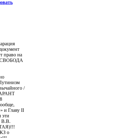
овать
ларация
 документ
ет право на
е «СВОБОДА
но
Путинизм
вычайного /
ГАРАНТ
8
обще,
и Главу II
 эти
 В.В.
АЯ)!!!
КЗ о
!!!