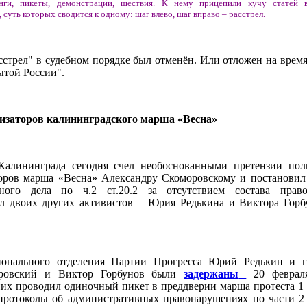
ги, пикеты, демонстрации, шествия. К нему прицепили кучу статей 
уть которых сводится к одному: шаг влево, шаг вправо – расстрел.
асстрел" в судебном порядке был отменён. Или отложен на время
ытой России".
низаторов калининградского марша «Весна»
алининграда сегодня счел необоснованными претензии пол
оров марша «Весна» Александру Скоморовскому и постановил
вного дела по ч.2 ст.20.2 за отсутствием состава право
л двоих других активистов – Юрия Редькина и Виктора Горб
ионального отделения Партии Прогресса Юрий Редькин и г
оровский и Виктор Горбунов были
задержаны
20 феврал
них проводил одиночный пикет в преддверии марша протеста 1 
ротоколы об административных правонарушениях по части 2 