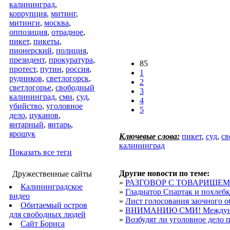
калининград
,
коррупция
,
митинг
,
митинги
,
москва
,
оппозиция
,
отрадное
,
пикет
,
пикеты
,
пионерский
,
полиция
,
президент
,
прокуратура
,
85
протест
,
путин
,
россия
,
1
рудников
,
светлогорск
,
2
светлогорье
,
свободный
3
калининград
,
сми
,
суд
,
4
убийство
,
уголовное
5
дело
,
цуканов
,
янтарный
,
янтарь
,
ярошук
Ключевые слова:
пикет
,
суд
,
св
калининград
Показать все теги
Другие новости по теме:
Дружественные сайты
»
РАЗГОВОР С ТОВАРИЩЕ
Калининградское
»
Гладиатор Спартак и похлебк
видео
»
Лист голосования заочного об
Обитаемый остров
»
ВНИМАНИЮ СМИ! Междунар
для свободных людей
»
Возбудят ли уголовное дело 
Сайт Бориса