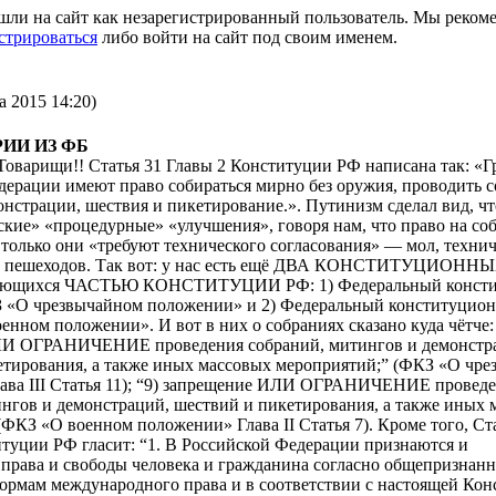
шли на сайт как незарегистрированный пользователь. Мы реком
стрироваться
либо войти на сайт под своим именем.
а 2015 14:20)
ИИ ИЗ ФБ
Товарищи!! Статья 31 Главы 2 Конституции РФ написана так: «
ерации имеют право собираться мирно без оружия, проводить с
нстрации, шествия и пикетирование.». Путинизм сделал вид, чт
кие» «процедурные» «улучшения», говоря нам, что право на со
 только они «требуют технического согласования» — мол, техни
го пешеходов. Так вот: у нас есть ещё ДВА КОНСТИТУЦИОНН
ющихся ЧАСТЬЮ КОНСТИТУЦИИ РФ: 1) Федеральный конст
 «О чрезвычайном положении» и 2) Федеральный конституцион
нном положении». И вот в них о собраниях сказано куда чётче: 
ЛИ ОГРАНИЧЕНИЕ проведения собраний, митингов и демонстр
етирования, а также иных массовых мероприятий;” (ФКЗ «О чр
ава III Статья 11); “9) запрещение ИЛИ ОГРАНИЧЕНИЕ провед
ингов и демонстраций, шествий и пикетирования, а также иных 
ФКЗ «О военном положении» Глава II Статья 7). Кроме того, Ст
туции РФ гласит: “1. В Российской Федерации признаются и
 права и свободы человека и гражданина согласно общепризнан
ормам международного права и в соответствии с настоящей Кон