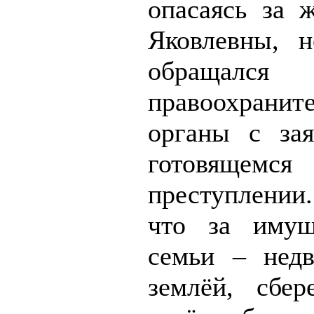
опасаясь за 
Яковлевны, н
обращ
правоохранит
органы с за
готовящемся
преступлении.
что за имущ
семьи – нед
землёй, сбе