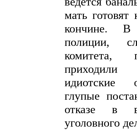
ведётся баналь
мать готовят 
кончине. В
полиции, сл
комитета, п
приходил
идиотские 
глупые поста
отказе в в
уголовного де