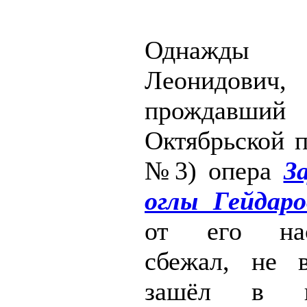
Однажды А
Леонидович
прождавший 
Октябрьской 
№3) опера
З
оглы Гейдаро
от его нас
сбежал, не 
зашёл в к