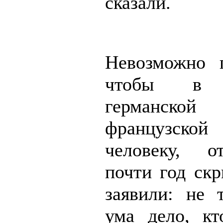
сказали.
Невозможно п
чтобы в о
германс
французско
человеку, о
почти год скр
заявили: не т
ума дело, кт