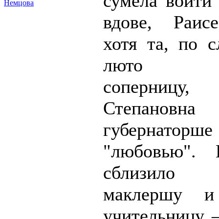
сумела войти 
Немцова
вдове, Раис
хотя та, по с
люто нен
соперницу
Степановн
губернаторш
"любовью". 
сблизило 
маклершу и
учительницу –