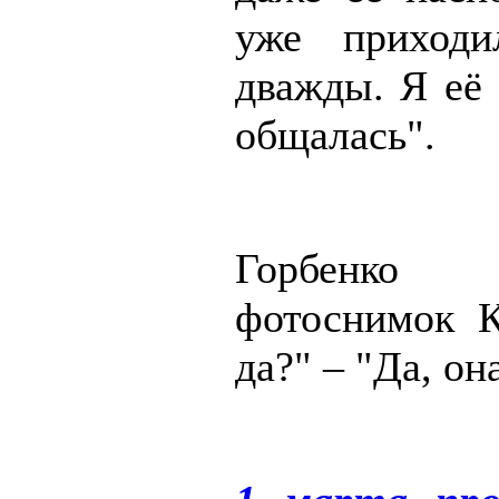
уже приход
дважды. Я её 
общалась".
Горбенко
фотоснимок К
да?" – "Да, он