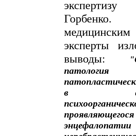
эксперти
Горбенко
медицинск
эксперты из
выводы:
"
патология
патопластичес
в форми
психоорганическ
проявляющегося
энцефало