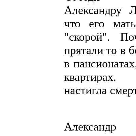
Александру Л
что его мат
"скорой". П
прятали то в б
в пансионатах
квартирах
настигла смер
Александр 