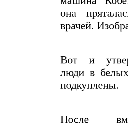
машина Кобе
она прятала
врачей. Изобр
Вот и утве
люди в белых
подкуплены.
После вмеш