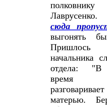
полковни
Лаврусенко
сюда пропуст
выгонять бы
Пришлось 
начальника сл
отдела: "В
время Г
разговарива
матерью. Б