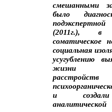
смешанными за
было диагно
подэкспертно
(2011г.), в
соматическое не
социальная изол
усугублению вы
жизни пси
расстройст
психоорганичес
и создали
аналитической