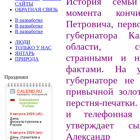
История семьи
САЙТЫ
ОБРАТНАЯ СВЯЗЬ
момента конч
В разработке
Петровича, перв
В разработке
В разработке
губернатора Ка
ЛЮДИ
области, соп
ТОЛЬКО У НАС
ЯНТАРЬ
странными и н
ПРИРОДА
фактами. На у
Праздники
губернаторе не 
привычной золо
перстня-печатки.
и телефонная 
утверждает сы
Александр 