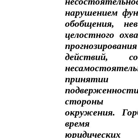
несостояте
нарушением фун
обобщения, не
целостного охв
прогнозиров
действий, соп
несамостоят
принятии 
подверженност
стороны ре
окружения. Гор
время со
юридически