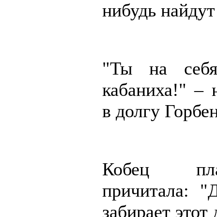
нибудь найдут
"Ты на себя
кабаниха!" – 
в долгу Горбен
Кобец пл
причитала: "
забирает этот 