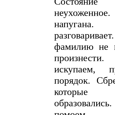
Состояни
неухоженн
напуга
разговаривает
фамилию не 
произнест
искупаем, 
порядок. Сбр
которые
образовали
помоем. О