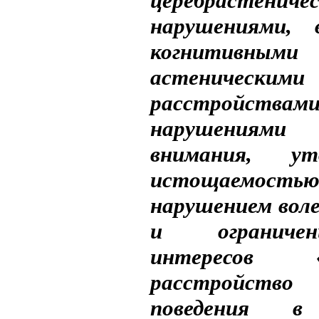
церебрастениче
нарушениями, 
когнити
астеническими
расстройствами
нарушениям
внимания, уто
истощаем
нарушением воле
и ограниче
интересов «О
расстройство
поведения 