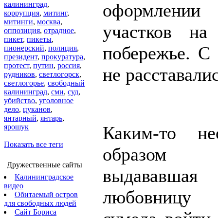
калининград
,
оформлении
коррупция
,
митинг
,
митинги
,
москва
,
участков на
оппозиция
,
отрадное
,
пикет
,
пикеты
,
побережье. С 
пионерский
,
полиция
,
президент
,
прокуратура
,
протест
,
путин
,
россия
,
не расставалис
рудников
,
светлогорск
,
светлогорье
,
свободный
калининград
,
сми
,
суд
,
убийство
,
уголовное
дело
,
цуканов
,
янтарный
,
янтарь
,
ярошук
Каким-то не
Показать все теги
образом
Дружественные сайты
выдававша
Калининградское
видео
любовницу 
Обитаемый остров
для свободных людей
Сайт Бориса