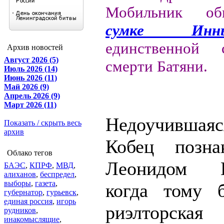
Мобильник о
сумке Ин
единственной с
Архив новостей
Август 2026 (5)
смерти Батяни.
Июль 2026 (14)
Июнь 2026 (11)
Май 2026 (9)
Апрель 2026 (9)
Март 2026 (11)
Недоучившаяс
Показать / скрыть весь
архив
Кобец позна
Облако тегов
Леонидом П
БАЭС
,
КПРФ
,
МВД
,
алиханов
,
беспредел
,
выборы
,
газета
,
когда тому 
губернатор
,
гурьевск
,
единая россия
,
игорь
риэлторска
рудников
,
инакомыслящие
,