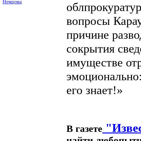
Немцова
облпрокуратур
вопросы Карау
причине разво
сокрытия свед
имуществе от
эмоционально:
его знает!»
"Изве
В газете
найти любопыт