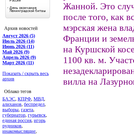
Жанной. Это случ
после того, как в
мэрская жена вла
Архив новостей
Август 2026 (5)
Франции и земел
Июль 2026 (14)
Июнь 2026 (11)
на Куршской кос
Май 2026 (9)
Апрель 2026 (9)
1100 кв. м. Участ
Март 2026 (11)
незадекларирован
Показать / скрыть весь
архив
вилла на Лазурно
Облако тегов
БАЭС
,
КПРФ
,
МВД
,
алиханов
,
беспредел
,
выборы
,
газета
,
губернатор
,
гурьевск
,
единая россия
,
игорь
рудников
,
инакомыслящие
,