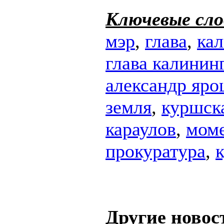
Ключевые сло
мэр
,
глава
,
ка
глава калинин
александр яр
земля
,
куршска
караулов
,
мом
прокуратура
,
Другие новос