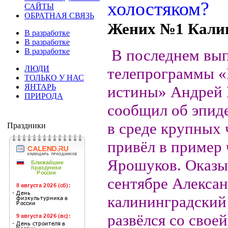
САЙТЫ
ОБРАТНАЯ СВЯЗЬ
Жених №1 Кали
В разработке
В разработке
В последнем вы
В разработке
ЛЮДИ
телепрограммы 
ТОЛЬКО У НАС
ЯНТАРЬ
истины» Андрей 
ПРИРОДА
сообщил об эпид
в среде крупных 
Праздники
привёл в пример 
Ярошуков. Оказыв
сентябре Алекса
калининградский 
развёлся со свое