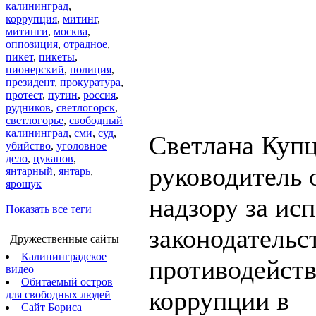
калининград
,
коррупция
,
митинг
,
митинги
,
москва
,
оппозиция
,
отрадное
,
пикет
,
пикеты
,
пионерский
,
полиция
,
президент
,
прокуратура
,
протест
,
путин
,
россия
,
рудников
,
светлогорск
,
светлогорье
,
свободный
калининград
,
сми
,
суд
,
Светлана Купц
убийство
,
уголовное
дело
,
цуканов
,
руководитель 
янтарный
,
янтарь
,
ярошук
надзору за ис
Показать все теги
законодательс
Дружественные сайты
Калининградское
противодейст
видео
Обитаемый остров
коррупции в
для свободных людей
Сайт Бориса