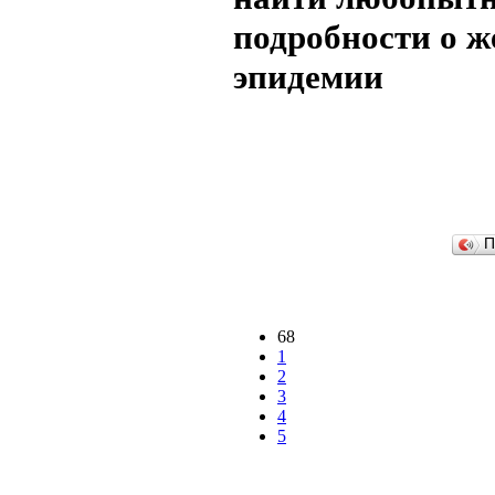
подробности о ж
эпидемии
П
68
1
2
3
4
5