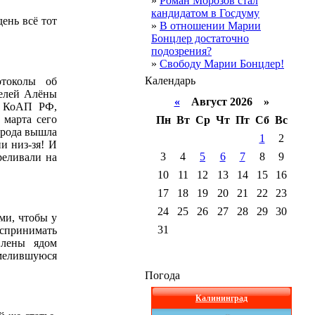
»
Роман Морозов стал
кандидатом в Госдуму
ень всё тот
»
В отношении Марии
Бонцлер достаточно
подозрения?
»
Свободу Марии Бонцлер!
Календарь
отоколы об
телей Алёны
«
Август 2026 »
3 КоАП РФ,
 марта сего
Пн
Вт
Ср
Чт
Пт
Сб
Вс
орода вышла
1
2
и низ-зя! И
3
4
5
6
7
8
9
реливали на
10
11
12
13
14
15
16
17
18
19
20
21
22
23
24
25
26
27
28
29
30
ми, чтобы у
31
спринимать
влены ядом
смелившуюся
Погода
Калининград