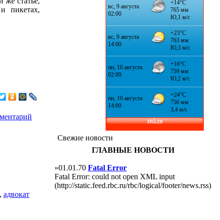
 же статье,
и пикетах,
мментарий
Свежие новости
ГЛАВНЫЕ НОВОСТИ
»01.01.70
Fatal Error
Fatal Error: could not open XML input
(http://static.feed.rbc.ru/rbc/logical/footer/news.rss)
,
адвокат