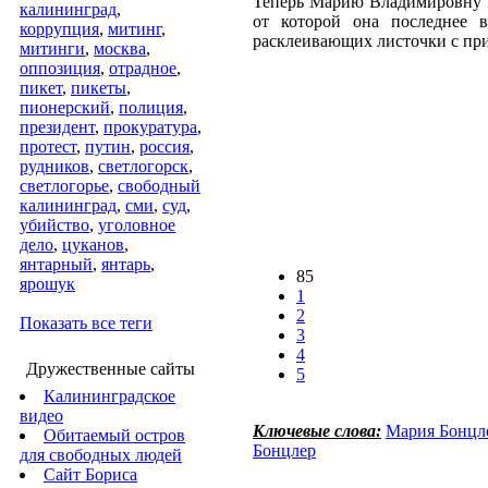
Теперь Марию Владимировну Б
калининград
,
от которой она последнее 
коррупция
,
митинг
,
расклеивающих листочки с при
митинги
,
москва
,
оппозиция
,
отрадное
,
пикет
,
пикеты
,
пионерский
,
полиция
,
президент
,
прокуратура
,
протест
,
путин
,
россия
,
рудников
,
светлогорск
,
светлогорье
,
свободный
калининград
,
сми
,
суд
,
убийство
,
уголовное
дело
,
цуканов
,
янтарный
,
янтарь
,
85
ярошук
1
2
Показать все теги
3
4
Дружественные сайты
5
Калининградское
видео
Ключевые слова:
Мария Бонцл
Обитаемый остров
Бонцлер
для свободных людей
Сайт Бориса