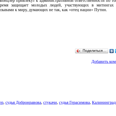
онцлер привлекут к административной ответственности по той
время защищает молодых людей, участвующих в митингах 
зывами к миру, думающих не так, как «отец нации» Путин.
Поделиться…
Добавить ко
ер
,
судья Добронравова
,
стукачи
,
судья Герасимова
,
Калининград