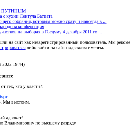
М ПУТИНЫМ
а с кухни Лентула Батиата
щего собрания, которым можно сразу и навсегда в ...
одная конференция
частков на выборах в Госдуму 4 декабря 2011 го ...
шли на сайт как незарегистрированный пользователь. Мы реком
стрироваться
либо войти на сайт под своим именем.
 2022 19:44)
ернете
от тех, кто у власти?!
бург
о. Мы выстоим.
ый адвокат!
ю Владимировну по высшему разряду