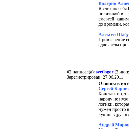
Валерий Алие
Я считаю себя 
политикой влас
смертей, каким
до времени, ко
Алексей Шабу
Привлечение её
адвокатом при
#2
написал(а):
svetlogor
(2 июня
Зарегистрирован: 27.06.2011
Отзывы в инт
Сергей Корни
Константин, ты
народу не нужн
логики, котора
нужен просто в
кукиш. Другого
Андрей Миро