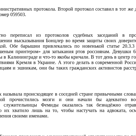
министративных протокола. Второй протокол составил в тот же д
омер 059503.
тно переписал из протоколов судебных заседаний в пр
шении высказывания Бонцлер во время защиты своих довери
й. Обе барышни привлекались по новенькой статье 20.3.
шеным принтером» для затыкания ртов россиянам. Девушки 6
ы в Калининграде и что-то якобы кричали. В тот день в центр г
ствиями Кремля в Украине. А этого делать в современной Росси
ицаям и эшникам, они бы таких гражданских активистов расст
х называла происходящее в соседней стране привычными слова
вой прочистились мозги и они начали бы адекватно во
е служительницы Фемиды оказались так безнадёжно отра
о их хватило лишь на то, чтобы настучать на адвоката, о
вления своими именами.