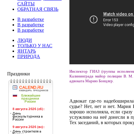
САЙТЫ
ОБРАТНАЯ СВЯЗЬ
В разработке
В разработке
В разработке
ЛЮДИ
ТОЛЬКО У НАС
ЯНТАРЬ
ПРИРОДА
Инспектор ГИАЗ (группы исполнени
Праздники
Калининграда майор полиции В. М.
адвоката Марию Бонцлер.
Адвокат где-то надебоширил
судье? Нет, нет и нет. Мари
хорошо исполняла, если сразу
услужливо на неё донесли в п
Тех заседаний, в которых прок