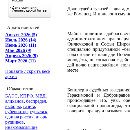
Двое судей-стукачей – два ад
же Романец. И присвоил ему н
Архив новостей
Майор полиции добросовес
Август 2026 (5)
административном правонару
Июль 2026 (14)
Филючковой и Софьи Широко
Июнь 2026 (11)
специально придуманной «бе
Май 2026 (9)
года стояли на площади Побед
Апрель 2026 (9)
молодёжь, не согласная с дей
Март 2026 (11)
дай волю нацгвардейцам, пол
месте.
Показать / скрыть весь
архив
Облако тегов
Бонцлер в судебных заседания
Герасимовой и Добронраво
БАЭС
,
КПРФ
,
МВД
,
происходящее. Но, увы, об
алиханов
,
беспредел
,
официальной пропаганды, чт
выборы
,
газета
,
говорить правду и называть я
губернатор
,
гурьевск
,
единая россия
,
игорь
рудников
,
инакомыслящие
,