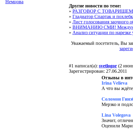
Немцова
Другие новости по теме:
»
РАЗГОВОР С ТОВАРИЩЕ
»
Гладиатор Спартак и похлебк
»
Лист голосования заочного об
»
ВНИМАНИЮ СМИ! Междунар
»
Анализ ситуации по нарезке у
Уважаемый посетитель, Вы за
зареги
#1
написал(а):
svetlogor
(2 июня
Зарегистрирован: 27.06.2011
Отзывы в инт
Irina Velieva
А что вы ждёте 
Соломон Гинз
Мерзко и подл
Lina Volegova
Значит, отличн
Оценили Мари