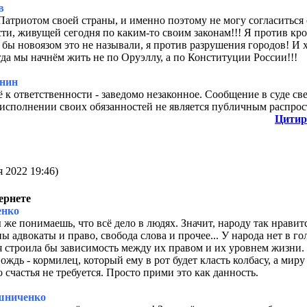
в
Патриотом своей страны, и именно поэтому не могу согласиться 
ти, живущей сегодня по каким-то своим законам!!! Я против кр
 бы новоязом это не называли, я против разрушения городов! И 
гда мы начнём жить не по Оруэллу, а по Конституции России!!!
нин
 к ответственности - заведомо незаконное. Сообщение в суде св
 исполнении своих обязанностей не является публичным распро
Цитир
 2022 19:46)
ернете
енко
 же понимаешь, что всё дело в людях. Значит, народу так нравит
ы адвокаты и право, свобода слова и прочее... У народа нет в го
я строила бы зависимость между их правом и их уровнем жизни.
ождь - кормилец, который ему в рот будет класть колбасу, а миру
 счастья не требуется. Просто прими это как данность.
шниченко