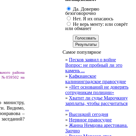
Да. Доверяю
безоговорочно
Нет. Я их опасаюсь
Не верь менту: или соврёт
или обманет
Самое популярное
»
Песков заявил о войне
Вопрос: не пробный ли это
камень ...
льного района
»
Кафкианское
ии №059502 на
калининградское правосудие
»
«Нет оснований не доверять
сотрудникам полиции»
»
Хватит ли судье Марочкину
о министру,
зарплаты, чтобы рассчитаться
ти. Видимо,
...
ронравова –
»
Высоцкий сегодня
 заседаний?
»
Нервное правосудие
»
Жанна Немцова арестована.
Заочно