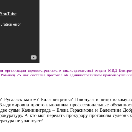
я организации административного законодательства) отдела МВД Центра
 Романец 25 мая составил протокол об административном правонарушен
а? Ругалась матом? Била витрины? Плюнула в лицо какому-т
я Владимировна просто выполняла профессиональные обязаннос
 две судьи Калининграда – Елена Герасимова и Валентина Доб
рокуратуру. А кто мог передать прокурору протоколы судебных
уратура не участвует?