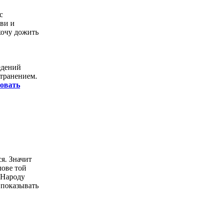
с
ови и
хочу дожить
едений
странением.
овать
ся. Значит
лове той
 Народу
 показывать