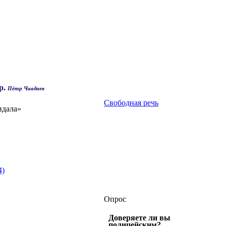
р.
Пётр Чаадаев
Свободная речь
идала»
4)
Опрос
Доверяете ли вы
полицейским?