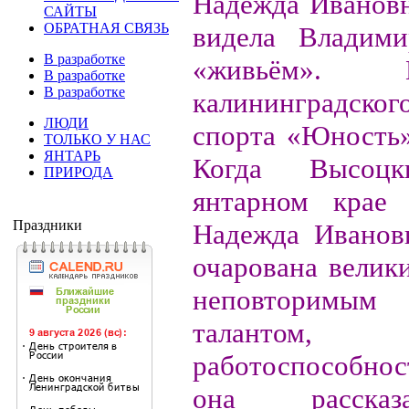
Надежда Иванов
САЙТЫ
ОБРАТНАЯ СВЯЗЬ
видела Владими
В разработке
«живьём».
В разработке
В разработке
калининградс
ЛЮДИ
спорта «Юность»
ТОЛЬКО У НАС
ЯНТАРЬ
Когда Высо
ПРИРОДА
янтарном крае 
Праздники
Надежда Иванов
очарована велик
неповторимы
талантом, 
работоспособно
она расска