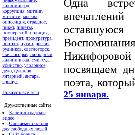
Одна вст
инакомыслящие
,
калининград
,
коррупция
,
митинг
,
впечатлен
митинги
,
москва
,
оппозиция
,
отрадное
,
оставшуюс
пикет
,
пикеты
,
пионерский
,
полиция
,
президент
,
прокуратура
,
Воспоминани
протест
,
путин
,
россия
,
рудников
,
светлогорск
,
Никифор
светлогорье
,
свободный
калининград
,
сми
,
суд
,
убийство
,
уголовное
посвящаем д
дело
,
цуканов
,
янтарный
,
янтарь
,
поэта, которы
ярошук
25 января.
Показать все теги
Дружественные сайты
Калининградское
видео
Обитаемый остров
для свободных людей
Сайт Бориса