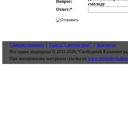
Вопрос:
смолоду
Ответ:
*
Главная страница
|
Газета "Светлогорье"
|
Контакты
Все права защищены © 2011-2026 "Свободный Калинингра
При копировании материала ссылка на
www.svobodnykalini