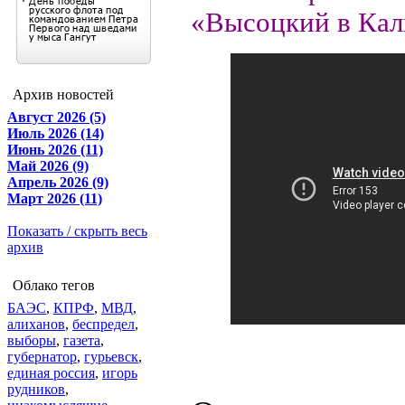
«Высоцкий в Кал
Архив новостей
Август 2026 (5)
Июль 2026 (14)
Июнь 2026 (11)
Май 2026 (9)
Апрель 2026 (9)
Март 2026 (11)
Показать / скрыть весь
архив
Облако тегов
БАЭС
,
КПРФ
,
МВД
,
алиханов
,
беспредел
,
выборы
,
газета
,
губернатор
,
гурьевск
,
единая россия
,
игорь
рудников
,