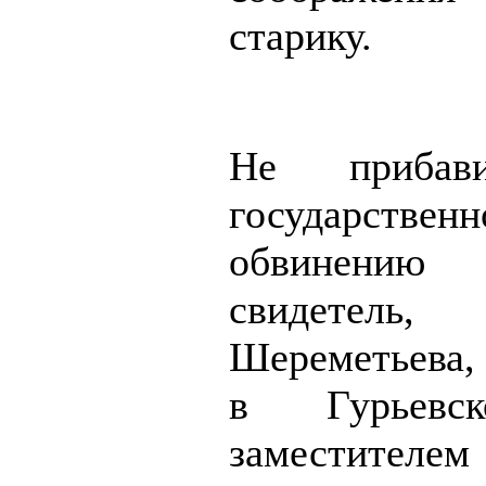
старику.
Не прибав
государствен
обвинению
свидетел
Шереметьева,
в Гурьев
заместителем