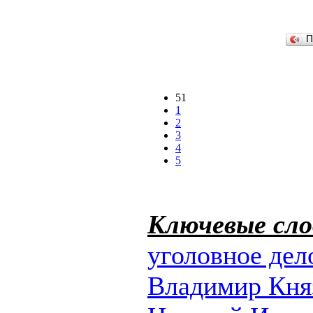
П
51
1
2
3
4
5
Ключевые сло
уголовное дел
Владимир Кня