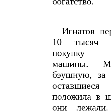
богатство.
– Игнатов пе
10 тысяч 
покупку с
машины. М
бэушную, за
оставшиеся
положила в 
они лежали