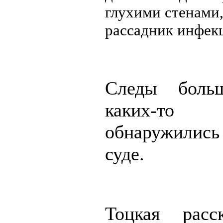
глухими стенами,
рассадник инфек
Следы боль
каких-т
обнаружилис
суде.
Тоцкая расс