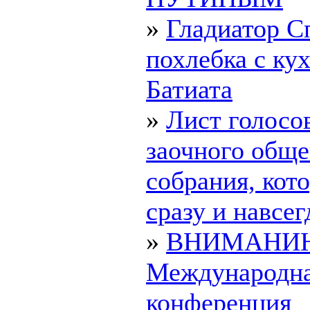
»
Гладиатор С
похлебка с ку
Батиата
»
Лист голосо
заочного обще
собрания, ко
сразу и навсегд
»
ВНИМАНИ
Международн
конференция