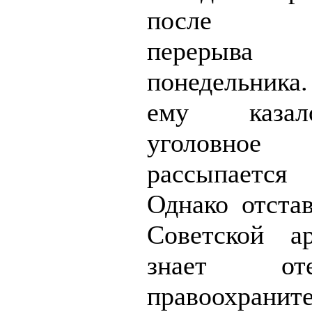
после об
перер
понедельника
ему казал
уголовн
рассыпается
Однако отста
Советской а
знает отеч
правоохранит