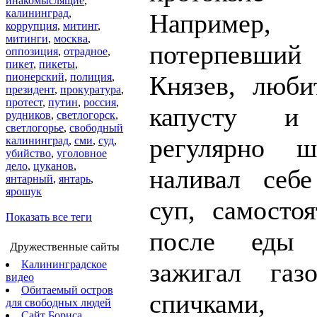
инакомыслящие
,
калининград
,
Например,
коррупция
,
митинг
,
митинги
,
москва
,
потерпевши
оппозиция
,
отрадное
,
пикет
,
пикеты
,
пионерский
,
полиция
,
Князев, люб
президент
,
прокуратура
,
протест
,
путин
,
россия
,
капусту 
рудников
,
светлогорск
,
светлогорье
,
свободный
регулярно ш
калининград
,
сми
,
суд
,
убийство
,
уголовное
дело
,
цуканов
,
наливал себ
янтарный
,
янтарь
,
ярошук
суп, самосто
Показать все теги
после еды
Дружественные сайты
зажигал газ
Калининградское
видео
Обитаемый остров
спичками,
для свободных людей
Сайт Бориса