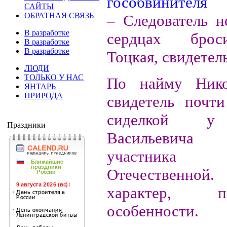
САЙТЫ
ОБРАТНАЯ СВЯЗЬ
– Следователь н
В разработке
сердцах бро
В разработке
В разработке
Тоцкая, свидетел
ЛЮДИ
ТОЛЬКО У НАС
По найму Нико
ЯНТАРЬ
ПРИРОДА
свидетель почти
сиделкой у
Праздники
Васильевич
участника
Отечественной.
характер, 
особенности.