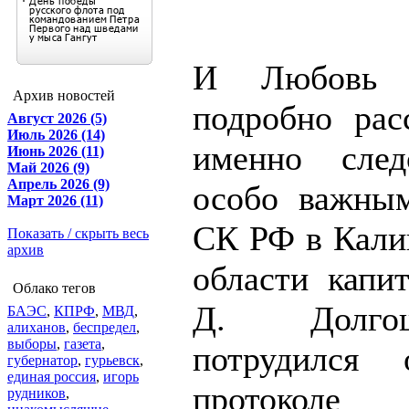
И Любовь В
Архив новостей
подробно расс
Август 2026 (5)
Июль 2026 (14)
именно след
Июнь 2026 (11)
Май 2026 (9)
Апрель 2026 (9)
особо важны
Март 2026 (11)
СК РФ в Кали
Показать / скрыть весь
архив
области капи
Облако тегов
Д. Долго
БАЭС
,
КПРФ
,
МВД
,
алиханов
,
беспредел
,
выборы
,
газета
,
потрудился 
губернатор
,
гурьевск
,
единая россия
,
игорь
протоколе
рудников
,