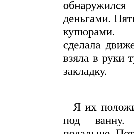
обнаружилс
деньгами. Пя
купюрами.
сделала движе
взяла в руки 
закладку.
– Я их положи
под ванну.
подальше. По