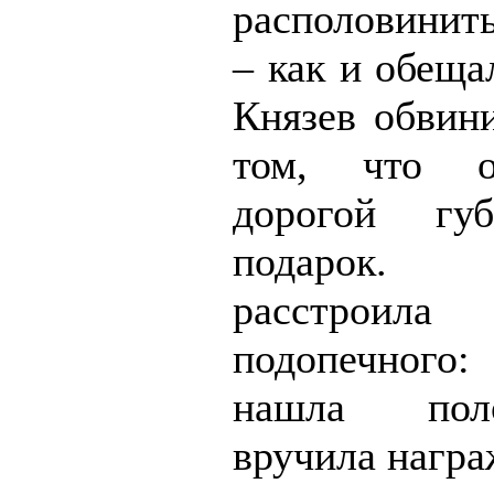
располовинит
– как и обеща
Князев обвин
том, что о
дорогой губ
подарок.
расстроил
подопечног
нашла пол
вручила награ