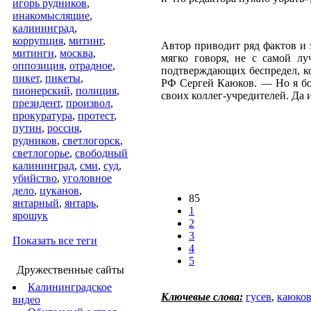
игорь рудников
,
инакомыслящие
,
калининград
,
коррупция
,
митинг
,
Автор приводит ряд фактов и 
митинги
,
москва
,
мягко говоря, не с самой л
оппозиция
,
отрадное
,
подтверждающих беспредел, к
пикет
,
пикеты
,
РФ Сергей Каюков. — Но я бою
пионерский
,
полиция
,
своих коллег-учредителей. Да 
президент
,
произвол
,
прокуратура
,
протест
,
путин
,
россия
,
рудников
,
светлогорск
,
светлогорье
,
свободный
калининград
,
сми
,
суд
,
убийство
,
уголовное
дело
,
цуканов
,
85
янтарный
,
янтарь
,
1
ярошук
2
3
Показать все теги
4
5
Дружественные сайты
Калининградское
Ключевые слова:
гусев
,
каюко
видео