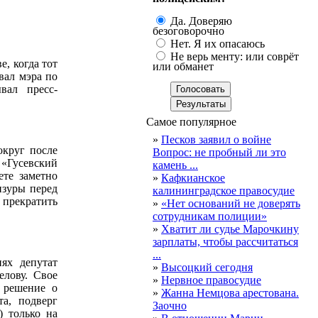
Да. Доверяю
безоговорочно
Нет. Я их опасаюсь
Не верь менту: или соврёт
, когда тот
или обманет
вал мэра по
вал пресс-
Самое популярное
»
Песков заявил о войне
округ после
Вопрос: не пробный ли это
 «Гусевский
камень ...
ете заметно
»
Кафкианское
нзуры перед
калининградское правосудие
 прекратить
»
«Нет оснований не доверять
сотрудникам полиции»
»
Хватит ли судье Марочкину
зарплаты, чтобы рассчитаться
...
ях депутат
»
Высоцкий сегодня
елову. Свое
»
Нервное правосудие
л решение о
»
Жанна Немцова арестована.
а, подверг
Заочно
 только на