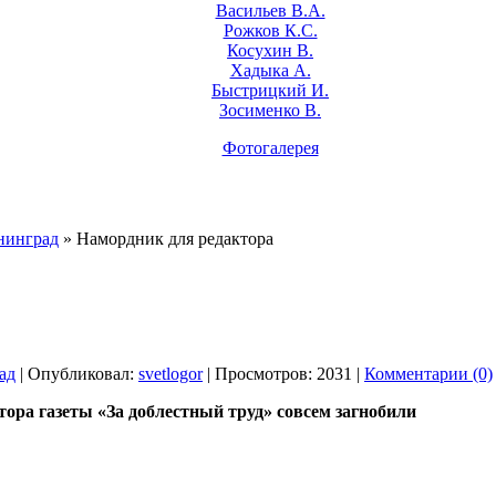
Васильев В.А.
Рожков К.С.
Косухин В.
Хадыка А.
Быстрицкий И.
Зосименко В.
Фотогалерея
нинград
» Намордник для редактора
ад
| Опубликовал:
svetlogor
| Просмотров: 2031 |
Комментарии (0)
тора газеты «За доблестный труд» совсем загнобили