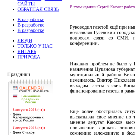
САЙТЫ
В этом издании Сергей Каюков работа
ОБРАТНАЯ СВЯЗЬ
В разработке
В разработке
Руководил газетой ещё при ны
В разработке
возглавлял Гусевский городск
вопросам связи со СМИ, го
ЛЮДИ
конференции.
ТОЛЬКО У НАС
ЯНТАРЬ
ПРИРОДА
Никаких проблем не было у К
назначения Цуканова губерна
Праздники
муниципальный район» Викто
изменилось. Виктор Николаев
выходом газеты в свет. Когд
финансирование газеты в рамк
Еще более обострилась ситу
высказывал свое мнение по 
мнение депутат Каюков выск
повышении зарплаты чиновн
сомнению заложенную в бюдж