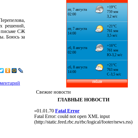
Перепелова,
ых решений,
в письме СЖ
ы. Боюсь за
мментарий
Свежие новости
ГЛАВНЫЕ НОВОСТИ
»01.01.70
Fatal Error
Fatal Error: could not open XML input
(http://static.feed.rbc.ru/rbc/logical/footer/news.rss)