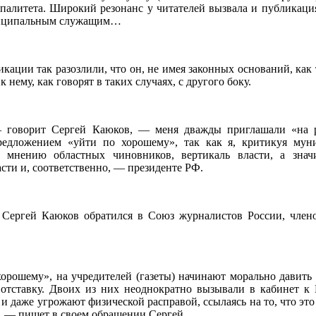
палитета. Широкий резонанс у читателей вызвала и публикаци
иципальным служащим…
икации так разозлили, что он, не имея законных оснований, как
к нему, как говорят в таких случаях, с другого боку.
говорит Сергей Каюков, — меня дважды приглашали «на р
предложением «уйти по хорошему», так как я, критикуя му
 мнению областных чиновников, вертикаль власти, а значи
асти и, соответственно, — президенте РФ.
 Сергей Каюков обратился в Союз журналистов России, член
хорошему», на учредителей (газеты) начинают морально давить 
 отставку. Двоих из них неоднократно вызывали в кабинет к 
и даже угрожают физической расправой, ссылаясь на то, что это
», — пишет в своем обращении Сергей.