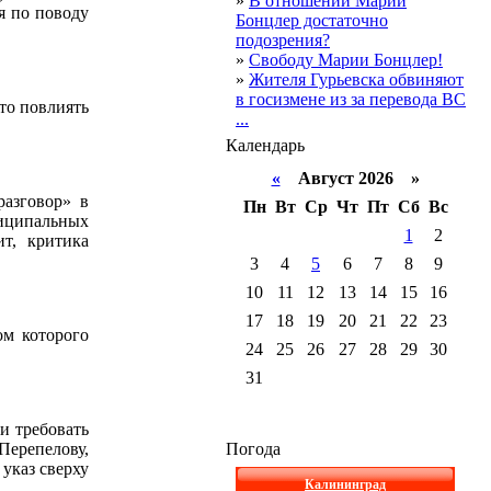
»
В отношении Марии
я по поводу
Бонцлер достаточно
подозрения?
»
Свободу Марии Бонцлер!
»
Жителя Гурьевска обвиняют
в госизмене из за перевода ВС
 то повлиять
...
Календарь
«
Август 2026 »
азговор» в
Пн
Вт
Ср
Чт
Пт
Сб
Вс
ниципальных
1
2
т, критика
3
4
5
6
7
8
9
10
11
12
13
14
15
16
17
18
19
20
21
22
23
ом которого
24
25
26
27
28
29
30
31
и требовать
Перепелову,
Погода
 указ сверху
Калининград