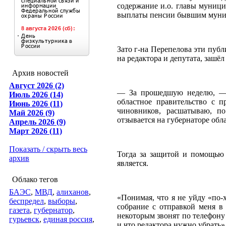
содержание и.о. главы муници
выплаты пенсии бывшим мун
Зато г-на Перепелова эти публ
на редактора и депутата, зашёл 
Архив новостей
Август 2026 (2)
— За прошедшую неделю, — 
Июль 2026 (14)
областное правительство с 
Июнь 2026 (11)
чиновников, расшатываю, по
Май 2026 (9)
отзывается на губернаторе обл
Апрель 2026 (9)
Март 2026 (11)
Показать / скрыть весь
Тогда за защитой и помощью
архив
является.
Облако тегов
БАЭС
,
МВД
,
алиханов
,
«Понимая, что я не уйду «по-
беспредел
,
выборы
,
собрание с отправкой меня в
газета
,
губернатор
,
некоторым звонят по телефону 
гурьевск
,
единая россия
,
и что редактора нужно убрать