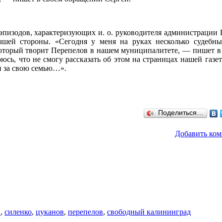
эпизодов, характеризующих и. о. руководителя администрации 
учшей стороны. «Сегодня у меня на руках несколько судебн
оторый творит Перепелов в нашем муниципалитете, — пишет 
сь, что не смогу рассказать об этом на страницах нашей газет
и за свою семью…».
Поделиться…
Добавить ко
в
,
силенко
,
цуканов
,
перепелов
,
свободный калининград