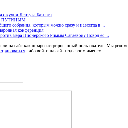
а с кухни Лентула Батиата
М ПУТИНЫМ
щего собрания, которым можно сразу и навсегда в ...
одная конференция
против мэра Пионерского Риммы Сагаевой? Повод ес ...
шли на сайт как незарегистрированный пользователь. Мы реком
стрироваться
либо войти на сайт под своим именем.