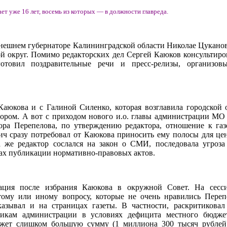
ет уже 16 лет, восемь из которых — в должности главреда.
нешнем губернаторе Калининградской области Николае Цуканове
ой округ. Помимо редакторских дел Сергей Каюков консультиро
товил поздравительные речи и пресс-релизы, организовы
аюкова и с Галиной Силенко, которая возглавила городской 
тором. А вот с приходом нового и.о. главы администрации МО
ра Перепелова, по утверждению редактора, отношение к газ
ич сразу потребовал от Каюкова приносить ему полосы для це
а же редактор сослался на закон о СМИ, последовала угроза
ах публикации нормативно-правовых актов.
ация после избрания Каюкова в окружной Совет. На сесси
тому или иному вопросу, которые не очень нравились Переп
азывал и на страницах газеты. В частности, раскритикова
икам администрации в условиях дефицита местного бюджет
ет слишком большую сумму (1 миллиона 300 тысяч рублей)