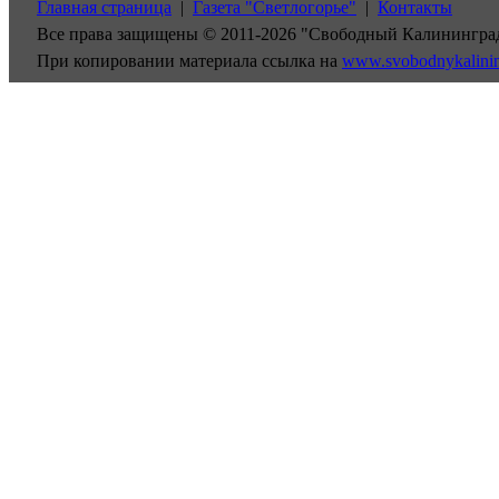
Главная страница
|
Газета "Светлогорье"
|
Контакты
Все права защищены © 2011-2026 "Свободный Калинингра
При копировании материала ссылка на
www.svobodnykalini