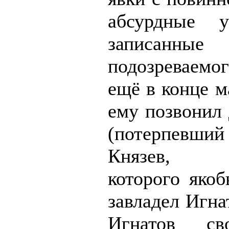
абсурдные у
записанн
подозреваемог
ещё в конце м
ему позвонил 
(потерпев
Князев, к
которого якоб
завладел Игна
Игнатов св