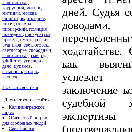
калининград
,
коррупция
,
митинг
,
дней. Судья с
митинги
,
москва
,
оппозиция
,
отрадное
,
доводами,
пикет
,
пикеты
,
пионерский
,
полиция
,
президент
,
прокуратура
,
перечисл
протест
,
путин
,
россия
,
рудников
,
светлогорск
,
ходатайстве. 
светлогорье
,
свободный
калининград
,
сми
,
суд
,
как выясн
убийство
,
уголовное
дело
,
цуканов
,
янтарный
,
янтарь
,
успевает 
ярошук
заключение к
Показать все теги
судебной м
Дружественные сайты
Калининградское
экспертизы
видео
Обитаемый остров
для свободных людей
(подтверждаю
Сайт Бориса