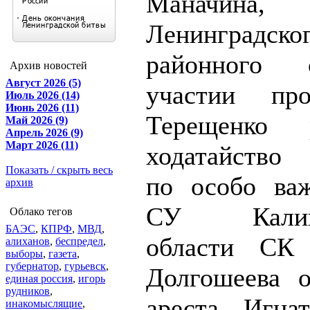
Маначина
Ленинградско
районного 
Архив новостей
Август 2026 (5)
участии пр
Июль 2026 (14)
Июнь 2026 (11)
Терещенко р
Май 2026 (9)
Апрель 2026 (9)
Март 2026 (11)
ходатайство 
Показать / скрыть весь
по особо ва
архив
СУ Калини
Облако тегов
БАЭС
,
КПРФ
,
МВД
,
области СК
алиханов
,
беспредел
,
выборы
,
газета
,
губернатор
,
гурьевск
,
Долгошеева 
единая россия
,
игорь
рудников
,
ареста Игна
инакомыслящие
,