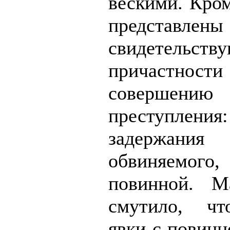
вескими. Кром
представле
свидетельс
причастности
совершению
преступления
задержания
обвиняемог
повинной. М
смутило, чт
явки с повинн