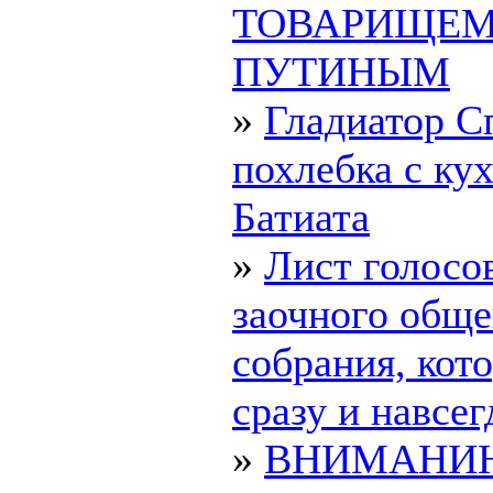
ТОВАРИЩЕ
ПУТИНЫМ
»
Гладиатор С
похлебка с ку
Батиата
»
Лист голосо
заочного обще
собрания, ко
сразу и навсегд
»
ВНИМАНИ