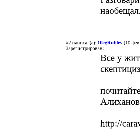
наобещал,
#2
написал(а):
OlegRublev
(10 фев
Зарегистрирован: --
Все у жи
скептици
почитайте
Алиханов
http://cara