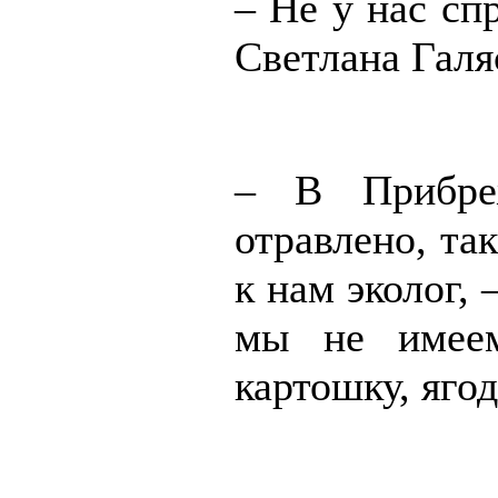
– Не у нас сп
Светлана Галя
– В Прибре
отравлено, та
к нам эколог,
мы не имеем
картошку, яго