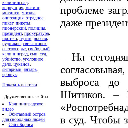
калининград
,
проблеме загр
коррупция
,
митинг
,
митинги
,
москва
,
оппозиция
,
отрадное
,
даже президен
пикет
,
пикеты
,
пионерский
,
полиция
,
президент
,
прокуратура
,
протест
,
путин
,
россия
,
рудников
,
светлогорск
,
светлогорье
,
свободный
– На сегодня
калининград
,
сми
,
суд
,
убийство
,
уголовное
дело
,
цуканов
,
согласовыва
янтарный
,
янтарь
,
ярошук
выброса до
Показать все теги
Шитиков. – 
Дружественные сайты
«Роспотребнад
Калининградское
видео
Обитаемый остров
в суд. Чтобы 
для свободных людей
Сайт Бориса