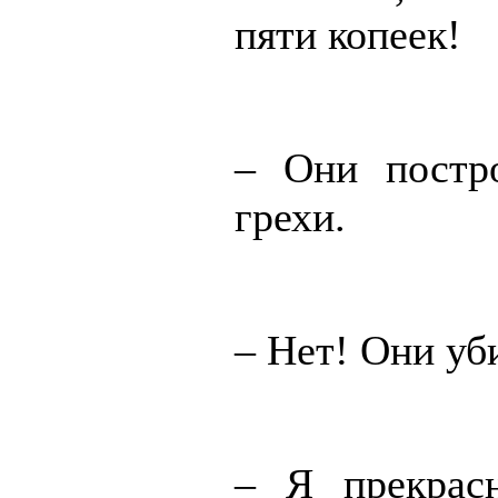
пяти копеек!
– Они постро
грехи.
– Нет! Они уб
– Я прекрас