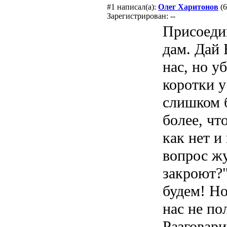
#1
написал(а):
Олег Харитонов
(6
Зарегистрирован: --
Присоеди
дам. Дай 
нас, но у
коротки у
слишком б
более, чт
как нет и
вопрос жу
закроют?"
будем! Но
нас не по
Разговари