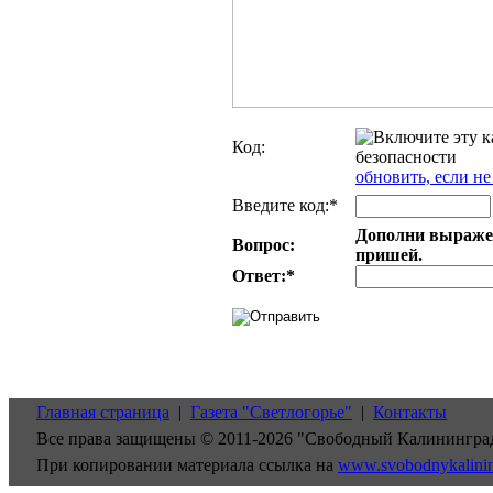
Код:
обновить, если не
Введите код:*
Дополни выражени
Вопрос:
пришей.
Ответ:
*
Главная страница
|
Газета "Светлогорье"
|
Контакты
Все права защищены © 2011-2026 "Свободный Калинингра
При копировании материала ссылка на
www.svobodnykalini