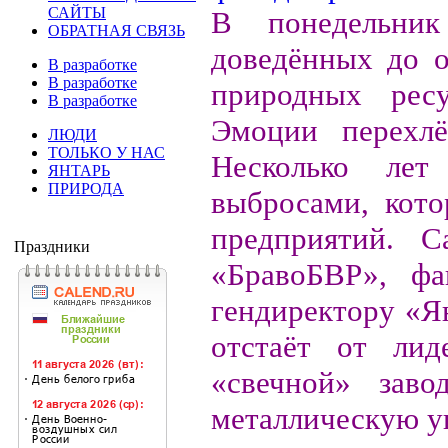
САЙТЫ
В понедельник
ОБРАТНАЯ СВЯЗЬ
доведённых до 
В разработке
В разработке
природных ресу
В разработке
Эмоции перехлё
ЛЮДИ
ТОЛЬКО У НАС
Несколько лет
ЯНТАРЬ
ПРИРОДА
выбросами, кото
предприятий. 
Праздники
«БравоБВР», фа
гендиректору «Ян
отстаёт от лид
«свечной» заво
металлическую у