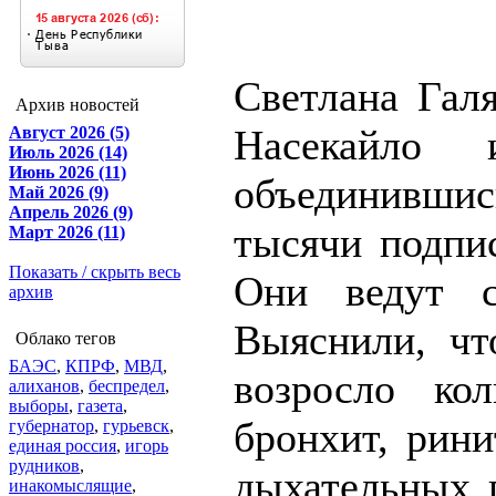
Светлана Галя
Архив новостей
Насекайло 
Август 2026 (5)
Июль 2026 (14)
Июнь 2026 (11)
объединившись
Май 2026 (9)
Апрель 2026 (9)
тысячи подпис
Март 2026 (11)
Показать / скрыть весь
Они ведут с
архив
Выяснили, чт
Облако тегов
БАЭС
,
КПРФ
,
МВД
,
возросло ко
алиханов
,
беспредел
,
выборы
,
газета
,
бронхит, рини
губернатор
,
гурьевск
,
единая россия
,
игорь
рудников
,
дыхательных п
инакомыслящие
,