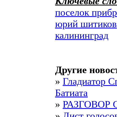
Ключевые сло
поселок приб
юрий шитиков
калининград
Другие новос
»
Гладиатор С
Батиата
»
РАЗГОВОР
»
Лист голосо