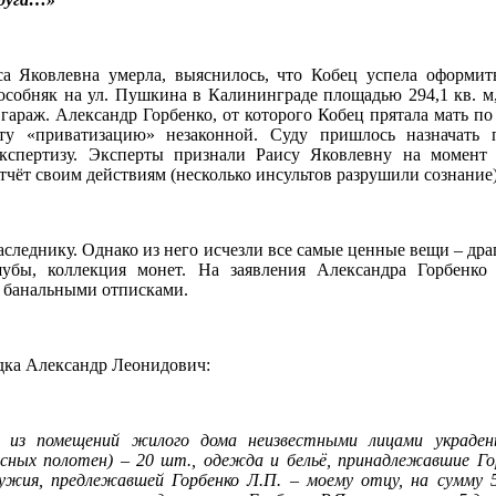
са Яковлевна умерла, выяснилось, что Кобец успела оформи
особняк на ул. Пушкина в Калининграде площадью 294,1 кв. м
 гараж. Александр Горбенко, от которого Кобец прятала мать по
ту «приватизацию» незаконной. Суду пришлось назначать 
экспертизу. Эксперты признали Раису Яковлевну на момент
тчёт своим действиям (несколько инсультов разрушили сознание)
аследнику. Однако из него исчезли все самые ценные вещи – дра
убы, коллекция монет. На заявления Александра Горбенко
и банальными отписками.
дка Александр Леонидович:
я, из помещений жилого дома неизвестными лицами украде
сных полотен) – 20 шт., одежда и бельё, принадлежавшие Гор
ружия, предлежавшей Горбенко Л.П. – моему отцу, на сумму 