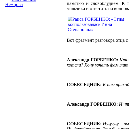
памятью и словоблудием. К т
Немцова
мальчика и ответить на волнов
Вот фрагмент разговора отца с
Александр ГОРБЕНКО:
Кто 
хотели? Хочу узнать фамили
СОБЕСЕДНИК:
К нам приход
Александр ГОРБЕНКО:
И что
СОБЕСЕДНИК:
Ну-у-у-у… вы
Ну, давайте так. Это был разг