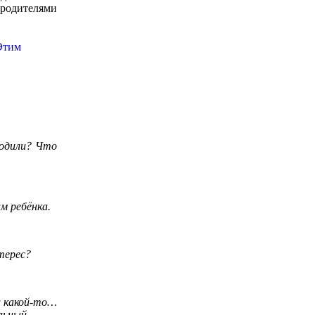
 родителями
ходили? Что
м ребёнка.
терес?
л какой-то…
льный.