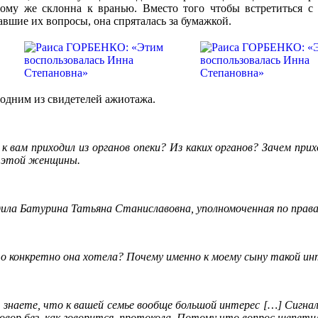
ому же склонна к вранью. Вместо того чтобы встретиться с
авшие их вопросы, она спряталась за бумажкой.
 одним из свидетелей ажиотажа.
к вам приходил из органов опеки? Из каких органов? Зачем при
ю этой женщины.
ила Батурина Татьяна Станиславовна, уполномоченная по права
 конкретно она хотела? Почему именно к моему сыну такой ин
 знаете, что к вашей семье вообще большой интерес […] Сигна
овор без, как говорится, протокола. Потому что вопрос щепети