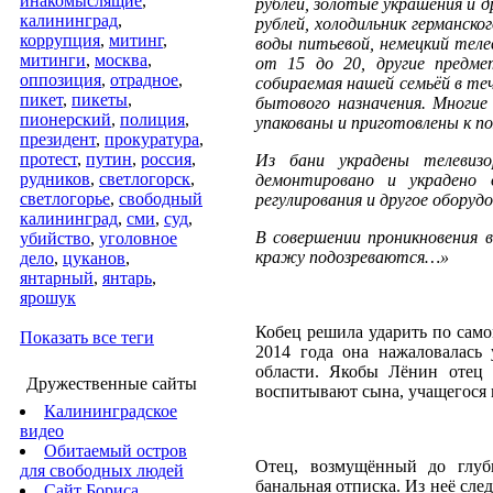
инакомыслящие
,
рублей, золотые украшения и д
калининград
,
рублей, холодильник германско
коррупция
,
митинг
,
воды питьевой, немецкий тел
митинги
,
москва
,
от 15 до 20, другие предме
оппозиция
,
отрадное
,
собираемая нашей семьёй в те
пикет
,
пикеты
,
бытового назначения. Многие
пионерский
,
полиция
,
упакованы и приготовлены к п
президент
,
прокуратура
,
протест
,
путин
,
россия
,
Из бани украдены телевизо
рудников
,
светлогорск
,
демонтировано и украдено 
светлогорье
,
свободный
регулирования и другое оборудо
калининград
,
сми
,
суд
,
В совершении проникновения 
убийство
,
уголовное
кражу подозреваются…»
дело
,
цуканов
,
янтарный
,
янтарь
,
ярошук
Кобец решила ударить по само
Показать все теги
2014 года она нажаловалась
области. Якобы Лёнин отец 
Дружественные сайты
воспитывают сына, учащегося 
Калининградское
видео
Обитаемый остров
Отец, возмущённый до глуб
для свободных людей
банальная отписка. Из неё сле
Сайт Бориса