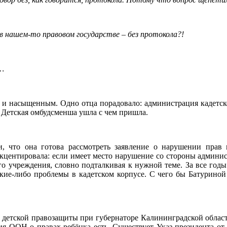
в нашем-то правовом государстве – без протокола?!
…
и насыщенным. Одно отца порадовало: администрация кадетск
 Детская омбудсменша ушла с чем пришла.
и, что она готова рассмотреть заявление о нарушении прав
акцентировала: если имеет место нарушение со стороны админи
о учреждения, словно подталкивая к нужной теме. За все годы
кие-либо проблемы в кадетском корпусе. С чего бы Батуриной
 детской правозащиты при губернаторе Калининградской облас
я ООН о правах ребёнка есть. Существует Указ президента от 