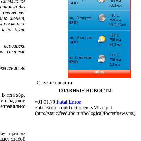
6 миллионов
тановка для
 количестве
ция монет,
ы роскоши и
 и др. были
 варварски
ая система
окушении на
Свежие новости
ГЛАВНЫЕ НОВОСТИ
 В сентябре
нинградской
»01.01.70
Fatal Error
еправильно
Fatal Error: could not open XML input
(http://static.feed.rbc.ru/rbc/logical/footer/news.rss)
ему пришла
дает слабой