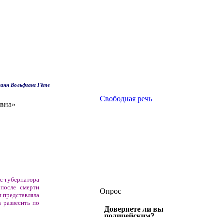
анн Вольфганг Гёте
Свободная речь
вна»
губернатора
 после смерти
Опрос
я представляла
 развесить по
Доверяете ли вы
полицейским?