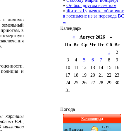
»
Свободу Марии Бонцлер!
»
Он был другом всем нам
»
Жителя Гурьевска обвиняют
в госизмене из за перевода ВС
ть в личную
...
, земельный
Календарь
 приютам, в
посмертную
«
Август 2026 »
 заключения
Пн
Вт
Ср
Чт
Пт
Сб
Вс
.
1
2
3
4
5
6
7
8
9
гоценности,
10
11
12
13
14
15
16
 полиция и
17
18
19
20
21
22
23
24
25
26
27
28
29
30
31
Погода
ны картины
Калининград
бенко Р.Я.,
5 миллионов