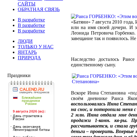
САЙТЫ
ОБРАТНАЯ СВЯЗЬ
В разработке
«Батяни» 7 августа 2010 года,
В разработке
или на имя своей дочери. И з
В разработке
Леонида Петровича Горбенко. 
завещание так и появилось. Не
ЛЮДИ
ТОЛЬКО У НАС
ЯНТАРЬ
ПРИРОДА
Наследство досталось Раисе
единственному сыну.
Праздники
Вскоре Инна Степановна «под
своём дневнике Раиса Яко
воспользовалась Инна Степан
на снос, и поторопила меня с
2 млн. Инна отдала мне день
продажи 1-комн. кв-ры. П
рассчитывается, и стала груб
деньги – проверить. Впервые я
сама там держала дочь и её 