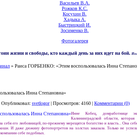
Васильев В.А.
Рожков К.С.
Косухин В.
Хадыка А.
Быстрицкий И.
Зосименко В.
Фотогалерея
оин жизни и свободы, кто каждый день за них идет на бой.
Иог
инал
» Раиса ГОРБЕНКО: «Этим воспользовалась Инна Степано
льзовалась Инна Степановна»
| Опубликовал:
svetlogor
| Просмотров: 4160 |
Комментарии (0)
Инне Кобец, домработнице экс-
Калининградской области, которая
 себя его любовницей, по-прежнему мерещятся богатство и власть... Она себ
коши. И даже дюжину фотопортретов на холстах заказала. Только не успела
в компании себе подобных.