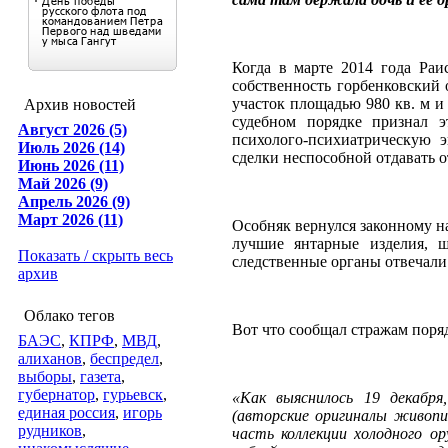
Когда в марте 2014 года Раи
собственность горбенковский 
участок площадью 980 кв. м и
Архив новостей
судебном порядке признал э
Август 2026 (5)
психолого-психиатрическую 
Июль 2026 (14)
сделки неспособной отдавать о
Июнь 2026 (11)
Май 2026 (9)
Апрель 2026 (9)
Март 2026 (11)
Особняк вернулся законному н
лучшие янтарные изделия, ш
Показать / скрыть весь
следственные органы отвечал
архив
Облако тегов
Вот что сообщал стражам поря
БАЭС
,
КПРФ
,
МВД
,
алиханов
,
беспредел
,
выборы
,
газета
,
губернатор
,
гурьевск
,
«Как выяснилось 19 декабр
единая россия
,
игорь
(авторские оригиналы живопи
рудников
,
часть коллекции холодного о