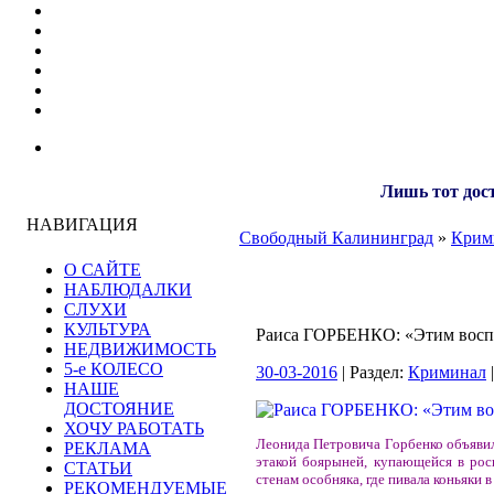
Лишь тот дост
НАВИГАЦИЯ
Свободный Калининград
»
Крим
О САЙТЕ
НАБЛЮДАЛКИ
СЛУХИ
КУЛЬТУРА
Раиса ГОРБЕНКО: «Этим воспо
НЕДВИЖИМОСТЬ
5-е КОЛЕСО
30-03-2016
| Раздел:
Криминал
НАШЕ
ДОСТОЯНИЕ
ХОЧУ РАБОТАТЬ
Леонида Петровича Горбенко объявила
РЕКЛАМА
этакой боярыней, купающейся в рос
СТАТЬИ
стенам особняка, где пивала коньяки 
РЕКОМЕНДУЕМЫЕ