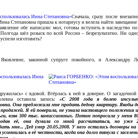
Сначала, сразу после внезап
 Инна Степановна пришла к нотариусу и велела найти завещание 
аявление обе написали: мол, готовы вступить в наследство п
Полгода шёл розыск по всей России – безрезультатно. Ни одно
 успели изготовить?
 Яковлевне, законной супруге покойного, и Александру Ле
ружилась» с вдовой. Втёрлась к ней в доверие. О загадочной
влевна оставила запись:
«С 2008 года я болею инсуль
овна. Она предложила мне продать дедову квартиру. Якобы 
 продажей. Я ей поверила, не узнала настоящего положения и
ги, взяв 300 тыс. комиссионных. Потом попросила у меня 8
родав её, она думала со мной рассчитаться, но уже 
ить мне... Дед умер 20.05.2008. У него остались договоры на
 усомнилась в её честности, когда она долго тянула с заселени
друга…»