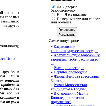
Да. Доверяю
безоговорочно
ной кончины
Нет. Я их опасаюсь
на своё имя
Не верь менту: или соврёт
о завещанию
или обманет
, ни другое
Самое популярное
онидовичу,
»
Кафкианское
калининградское правосудие
»
Хватит ли судье Марочкину
зарплаты, чтобы рассчитаться
...
»
Высоцкий сегодня
 «дружбе» в
»
Нервное правосудие
том. Этим
»
Жанна Немцова арестована.
дом готовят
Заочно
 продала за
»
Роман Морозов стал
00 тыс. для
кандидатом в Госдуму
2-й год не
»
В отношении Марии
 квартиру и
Бонцлер достаточно
ем кв-ры, а
подозрения?