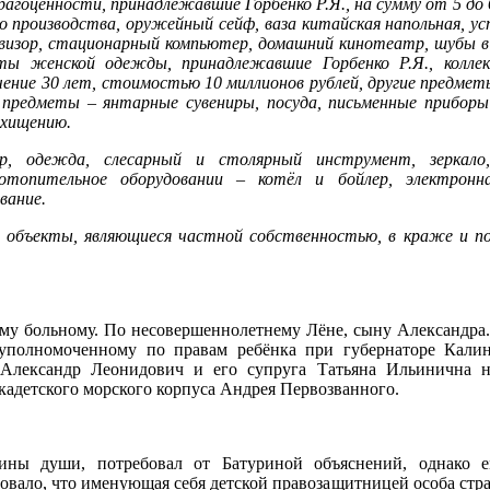
рагоценности, принадлежавшие Горбенко Р.Я., на сумму от 5 до 
го производства, оружейный сейф, ваза китайская напольная, ус
евизор, стационарный компьютер, домашний кинотеатр, шубы в
ты женской одежды, принадлежавшие Горбенко Р.Я., коллек
чение 30 лет, стоимостью 10 миллионов рублей, другие предмет
 предметы – янтарные сувениры, посуда, письменные приборы
охищению.
р, одежда, слесарный и столярный инструмент, зеркало,
отопительное оборудовании – котёл и бойлер, электронн
вание.
в объекты, являющиеся частной собственностью, в краже и п
му больному. По несовершеннолетнему Лёне, сыну Александра.
 уполномоченному по правам ребёнка при губернаторе Кали
Александр Леонидович и его супруга Татьяна Ильинична н
кадетского морского корпуса Андрея Первозванного.
ины души, потребовал от Батуриной объяснений, однако 
довало, что именующая себя детской правозащитницей особа стра