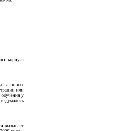
ого корпуса
 и законных
страции или
 обучения у
 вздумалось
ти вызывает
2009 года о