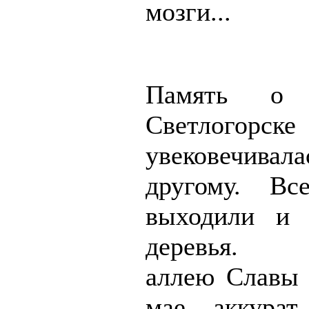
мозги...
Память о
Светлогорс
увековечив
другому. Вс
выходили и 
деревья. 
аллею Славы
мае, аккура