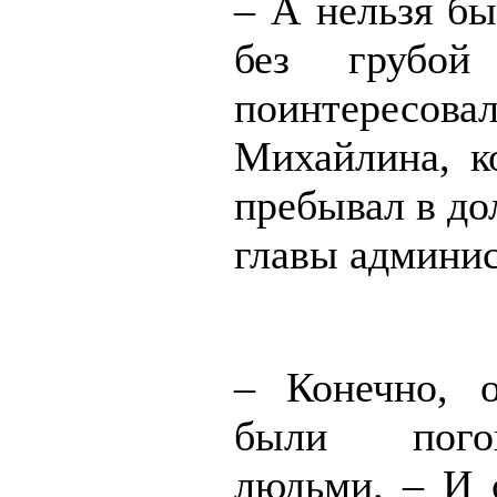
– А нельзя бы
без грубо
поинтересо
Михайлина, к
пребывал в до
главы админис
– Конечно, 
были пого
людьми. – И 