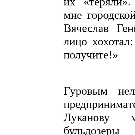
их «теряли»
мне городской
Вячеслав Ге
лицо хохотал:
получите!»
Гуровым нел
предпринима
Луканову 
бульдо