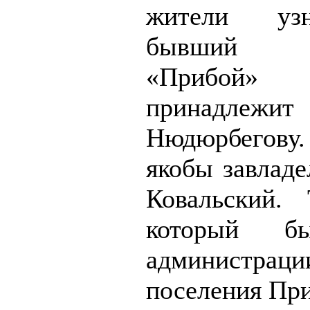
жители уз
бывший к
«Прибой»
принадлеж
Нюдюрбегову.
якобы завладе
Ковальский.
который б
администра
поселения Пр