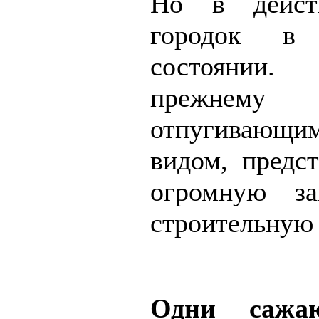
Но в действ
городок в 
состоянии
прежнему 
отпугивающ
видом, предст
огромную за
строительную
Одни сажаю