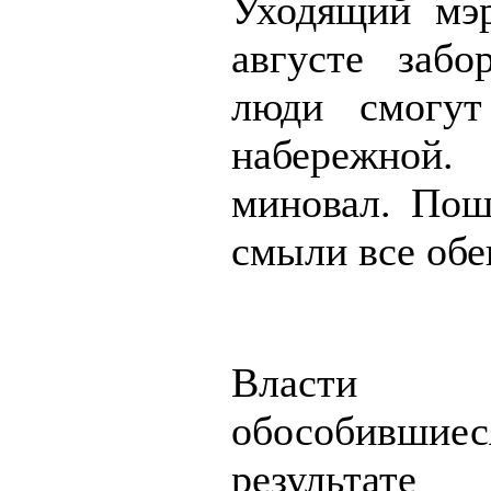
Уходящий мэ
августе забо
люди смогут
набережно
миновал. По
смыли все обе
Власти 
обособив
результате