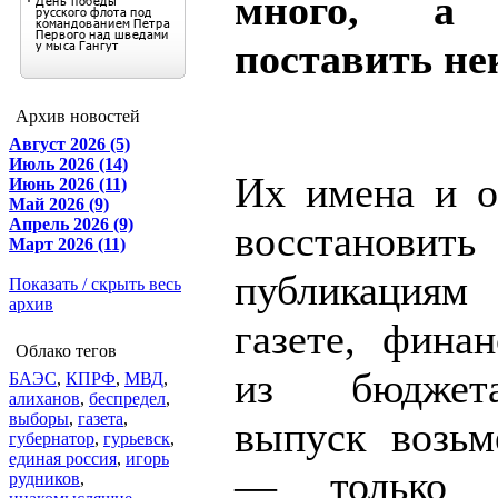
много, а 
поставить не
Архив новостей
Август 2026 (5)
Июль 2026 (14)
Их имена и 
Июнь 2026 (11)
Май 2026 (9)
Апрель 2026 (9)
восстано
Март 2026 (11)
публикациям
Показать / скрыть весь
архив
газете, фина
Облако тегов
из бюджет
БАЭС
,
КПРФ
,
МВД
,
алиханов
,
беспредел
,
выборы
,
газета
,
выпуск возь
губернатор
,
гурьевск
,
единая россия
,
игорь
— только ф
рудников
,