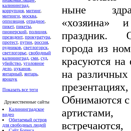
инакомыслящие
,
калининград
,
ныне здрав
коррупция
,
митинг
,
митинги
,
москва
,
«хозяина» 
оппозиция
,
отрадное
,
пикет
,
пикеты
,
пионерский
,
полиция
,
праздник. О
президент
,
прокуратура
,
протест
,
путин
,
россия
,
города из ном
рудников
,
светлогорск
,
светлогорье
,
свободный
красуются на 
калининград
,
сми
,
суд
,
убийство
,
уголовное
дело
,
цуканов
,
на различных 
янтарный
,
янтарь
,
ярошук
презентациях
Показать все теги
Обнимаются с
Дружественные сайты
артистами,
Калининградское
видео
Обитаемый остров
встречаются
для свободных людей
Сайт Бориса