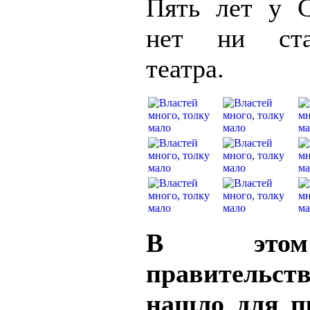
Пять лет у С
нет ни ста
театра.
В это
правительст
нашло для п