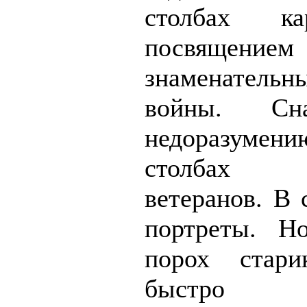
столбах к
посвящением
знаменател
войны. Сн
недоразумен
столбах 
ветеранов. В 
портреты. Н
порох стари
быстро пр