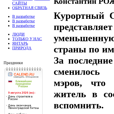
Константин Р
САЙТЫ
ОБРАТНАЯ СВЯЗЬ
Курортный С
В разработке
В разработке
представл
В разработке
ЛЮДИ
уменьшенн
ТОЛЬКО У НАС
ЯНТАРЬ
страны по им
ПРИРОДА
За последние
Праздники
сменилось
мэров, что
житель в со
вспомнит