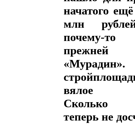
начатого ещё
млн рубле
почему-то
прежней
«Муради
стройплощад
вялое ше
Сколько м
теперь не до