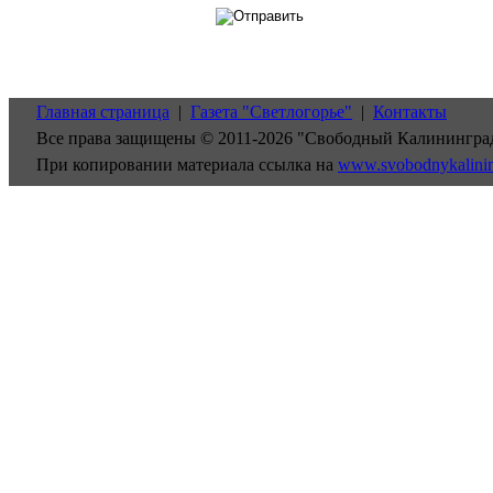
Главная страница
|
Газета "Светлогорье"
|
Контакты
Все права защищены © 2011-2026 "Свободный Калинингра
При копировании материала ссылка на
www.svobodnykalini