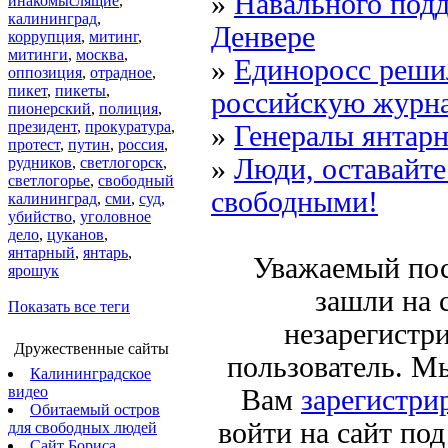
»
Навального под
инакомыслящие
,
калининград
,
Денвере
коррупция
,
митинг
,
митинги
,
москва
,
»
Единоросс реши
оппозиция
,
отрадное
,
пикет
,
пикеты
,
российскую журн
пионерский
,
полиция
,
президент
,
прокуратура
,
»
Генералы янтарн
протест
,
путин
,
россия
,
»
Люди, оставайте
рудников
,
светлогорск
,
светлогорье
,
свободный
свободными!
калининград
,
сми
,
суд
,
убийство
,
уголовное
дело
,
цуканов
,
янтарный
,
янтарь
,
Уважаемый пос
ярошук
зашли на 
Показать все теги
незарегистр
Дружественные сайты
пользователь. М
Калининградское
видео
Вам
зарегистри
Обитаемый остров
войти на сайт по
для свободных людей
Сайт Бориса