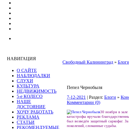
НАВИГАЦИЯ
Свободный Калининград
»
Блог
О САЙТЕ
НАБЛЮДАЛКИ
СЛУХИ
КУЛЬТУРА
Пепел Чернобыля
НЕДВИЖИМОСТЬ
5-е КОЛЕСО
7-12-2021
| Раздел:
Блоги
»
Кон
НАШЕ
Комментарии (0)
ДОСТОЯНИЕ
ХОЧУ РАБОТАТЬ
30 ноября в зал
катастрофы вручали благодарственные
РЕКЛАМА
был возведён защитный саркофаг. За
СТАТЬИ
поколений, сломанные судьбы.
РЕКОМЕНДУЕМЫЕ