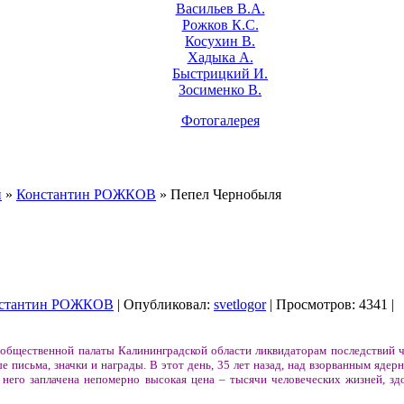
Васильев В.А.
Рожков К.С.
Косухин В.
Хадыка А.
Быстрицкий И.
Зосименко В.
Фотогалерея
и
»
Константин РОЖКОВ
» Пепел Чернобыля
стантин РОЖКОВ
| Опубликовал:
svetlogor
| Просмотров: 4341 |
е общественной палаты Калининградской области ликвидаторам последствий 
 письма, значки и награды. В этот день, 35 лет назад, над взорванным яде
 него заплачена непомерно высокая цена – тысячи человеческих жизней, зд