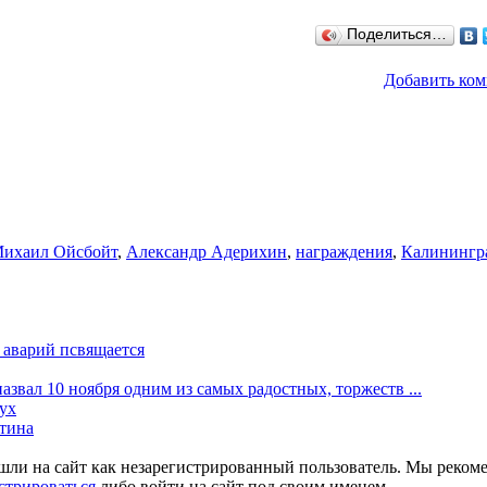
Поделиться…
Добавить ко
ихаил Ойсбойт
,
Александр Адерихин
,
награждения
,
Калинингр
аварий псвящается
вал 10 ноября одним из самых радостных, торжеств ...
ух
утина
шли на сайт как незарегистрированный пользователь. Мы реком
стрироваться
либо войти на сайт под своим именем.