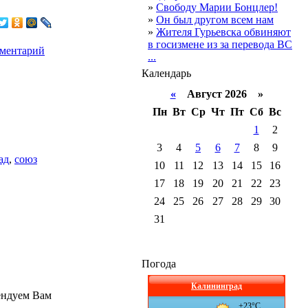
»
Свободу Марии Бонцлер!
»
Он был другом всем нам
»
Жителя Гурьевска обвиняют
в госизмене из за перевода ВС
мментарий
...
Календарь
«
Август 2026 »
Пн
Вт
Ср
Чт
Пт
Сб
Вс
1
2
3
4
5
6
7
8
9
ад
,
союз
10
11
12
13
14
15
16
17
18
19
20
21
22
23
24
25
26
27
28
29
30
31
Погода
Калининград
ендуем Вам