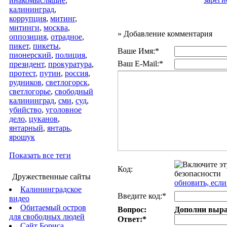
инакомыслящие
,
калининград
,
коррупция
,
митинг
,
митинги
,
москва
,
»
Добавление комментария
оппозиция
,
отрадное
,
пикет
,
пикеты
,
Ваше Имя:*
пионерский
,
полиция
,
Ваш E-Mail:*
президент
,
прокуратура
,
протест
,
путин
,
россия
,
рудников
,
светлогорск
,
светлогорье
,
свободный
калининград
,
сми
,
суд
,
убийство
,
уголовное
дело
,
цуканов
,
янтарный
,
янтарь
,
ярошук
Показать все теги
Код:
Дружественные сайты
обновить, если
Калининградское
Введите код:*
видео
Обитаемый остров
Вопрос:
Дополни выраж
для свободных людей
Ответ:
*
Сайт Бориса