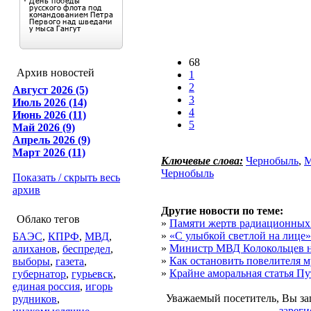
68
Архив новостей
1
2
Август 2026 (5)
3
Июль 2026 (14)
4
Июнь 2026 (11)
5
Май 2026 (9)
Апрель 2026 (9)
Март 2026 (11)
Ключевые слова:
Чернобыль
,
М
Чернобыль
Показать / скрыть весь
архив
Другие новости по теме:
Облако тегов
»
Памяти жертв радиационных 
»
«С улыбкой светлой на лице»
БАЭС
,
КПРФ
,
МВД
,
»
Министр МВД Колокольцев наз
алиханов
,
беспредел
,
»
Как остановить повелителя м
выборы
,
газета
,
»
Крайне аморальная статья П
губернатор
,
гурьевск
,
единая россия
,
игорь
Уважаемый посетитель, Вы за
рудников
,
зареги