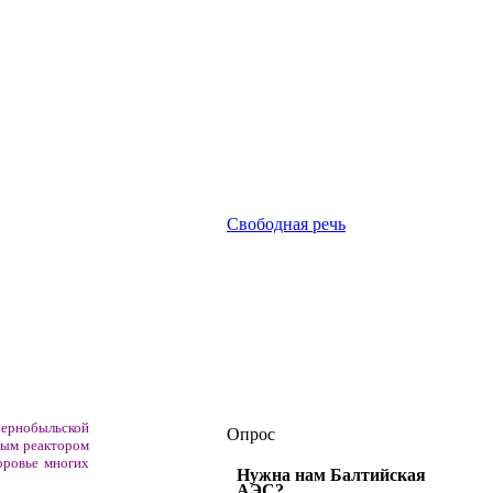
Свободная речь
чернобыльской
Опрос
рным реактором
оровье многих
Нужна нам Балтийская
АЭС?