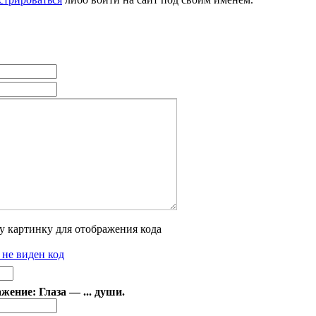
 не виден код
ение: Глаза — ... души.