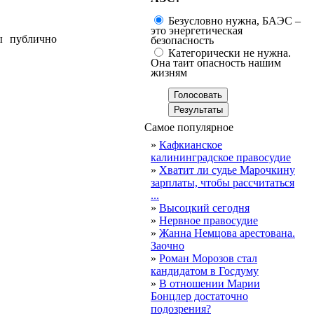
Безусловно нужна, БАЭС –
это энергетическая
ы публично
безопасность
Категорически не нужна.
Она таит опасность нашим
жизням
Самое популярное
»
Кафкианское
калининградское правосудие
»
Хватит ли судье Марочкину
зарплаты, чтобы рассчитаться
...
»
Высоцкий сегодня
»
Нервное правосудие
»
Жанна Немцова арестована.
Заочно
»
Роман Морозов стал
кандидатом в Госдуму
»
В отношении Марии
Бонцлер достаточно
подозрения?