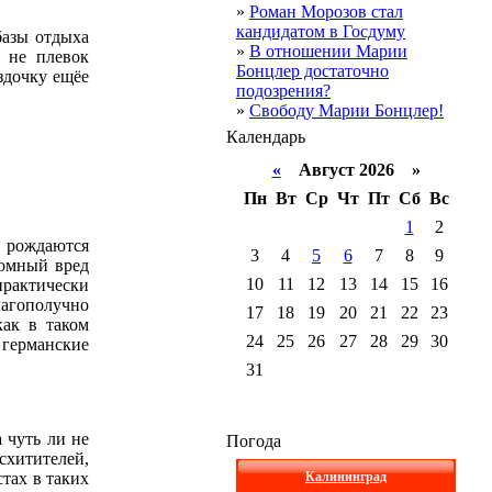
»
Роман Морозов стал
кандидатом в Госдуму
базы отдыха
»
В отношении Марии
и не плевок
Бонцлер достаточно
здочку ещёе
подозрения?
»
Свободу Марии Бонцлер!
Календарь
«
Август 2026 »
Пн
Вт
Ср
Чт
Пт
Сб
Вс
1
2
, рождаются
3
4
5
6
7
8
9
ромный вред
10
11
12
13
14
15
16
практически
лагополучно
17
18
19
20
21
22
23
как в таком
24
25
26
27
28
29
30
германские
31
 чуть ли не
Погода
схитителей,
тах в таких
Калининград