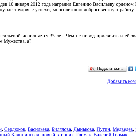
ев 10 января 2012 года наградил Евгению Васильеву орденом 
игнутые трудовые успехи, многолетнюю добросовестную работу
асильевой исполняется 35 лет. Чем не повод присвоить и ей зв
м Мужества, а?
Поделиться…
Добавить ко
й
,
Сердюков
,
Васильева
,
Билялова
,
Дынькова
,
Путин
,
Медведев
,
дный Калининград
,
новый вторник
,
Громак
,
Валерий Громак