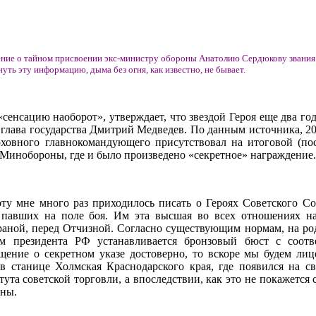
ние о тайном присвоении экс-министру обороны Анатолию Сердюкову звания 
ть эту информацию, дыма без огня, как известно, не бывает.
сенсацию наоборот», утверждает, что звездой Героя еще два год
глава государства Дмитрий Медведев. По данным источника, 20
рховного главнокомандующего присутствовал на итоговой (по
и Минобороны, где и было произведено «секретное» награждение.
ту мне много раз приходилось писать о Героях Советского Со
павших на поле боя. Им эта высшая во всех отношениях на
траной, перед Отчизной. Согласно существующим нормам, на ро
м президента РФ устанавливается бронзовый бюст с соотв
щение о секретном указе достоверно, то вскоре мы будем лиц
 станице Холмская Краснодарского края, где появился на с
ута советской торговли, а впоследствии, как это не покажется 
аны.