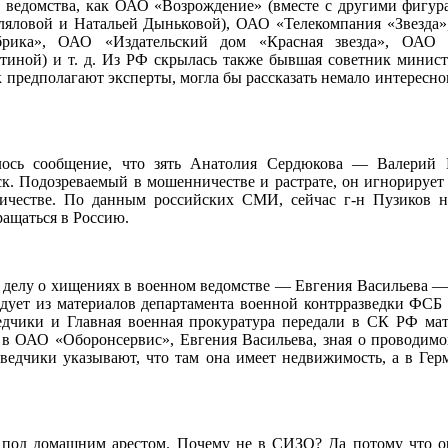
о ведомства, как ОАО «Возрождение» (вместе с другими фигур
ляловой и Натальей Дыньковой), ОАО «Телекомпания «Звезда
абрика», ОАО «Издательский дом «Красная звезда», ОАО 
атиной) и т. д. Из РФ скрылась также бывшая советник минис
к предполагают эксперты, могла бы рассказать немало интересно
илось сообщение, что зять Анатолия Сердюкова — Валерий
к. Подозреваемый в мошенничестве и растрате, он игнорирует
ичестве. По данным российских СМИ, сейчас г-н Пузиков н
ращаться в Россию.
о делу о хищениях в военном ведомстве — Евгения Васильева —
ледует из материалов департамента военной контрразведки ФСБ 
ведчики и Главная военная прокуратура передали в СК РФ ма
 в ОАО «Оборонсервис», Евгения Васильева, зная о проводимо
зведчики указывают, что там она имеет недвижимость, а в Гер
 под домашним арестом. Почему не в СИЗО? Да потому что о