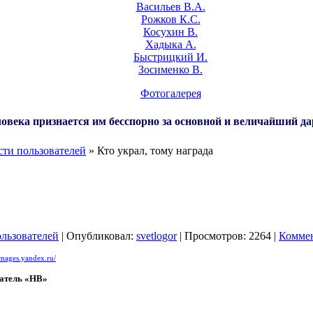
Васильев В.А.
Рожков К.С.
Косухин В.
Хадыка А.
Быстрицкий И.
Зосименко В.
Фотогалерея
овека признается им бесспорно за основной и величайший да
ти пользователей
» Кто украл, тому награда
льзователей
| Опубликовал:
svetlogor
| Просмотров: 2264 |
Коммен
/images.yandex.ru/
атель «НВ»