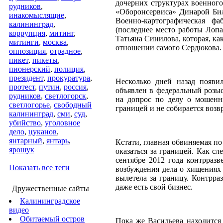
дочерних структурах военног
рудников
,
«Оборонсервиса» Динарой Би
инакомыслящие
,
Военно-картографическая ф
калининград
,
(последнее место работы Лоп
коррупция
,
митинг
,
Татьяна Синилова, которая, ка
митинги
,
москва
,
отношении самого Сердюкова.
оппозиция
,
отрадное
,
пикет
,
пикеты
,
пионерский
,
полиция
,
президент
,
прокуратура
,
Несколько дней назад появ
протест
,
путин
,
россия
,
объявлен в федеральный розыс
рудников
,
светлогорск
,
на допрос по делу о мошенн
светлогорье
,
свободный
границей и не собирается возв
калининград
,
сми
,
суд
,
убийство
,
уголовное
дело
,
цуканов
,
янтарный
,
янтарь
,
Кстати, главная обвиняемая п
ярошук
оказаться за границей. Как с
сентябре 2012 года контрраз
Показать все теги
возбуждения дела о хищениях
вылетела за границу. Контрра
даже есть свой бизнес.
Дружественные сайты
Калининградское
видео
Обитаемый остров
Пока же Васильева находится