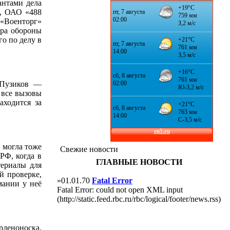
антами дела
», ОАО «488
«Военторг»
тра обороны
го по делу в
 Пузиков —
 все вызовы
аходится за
 могла тоже
Свежие новости
РФ, когда в
ГЛАВНЫЕ НОВОСТИ
териалы для
й проверке,
»01.01.70
Fatal Error
мании у неё
Fatal Error: could not open XML input
(http://static.feed.rbc.ru/rbc/logical/footer/news.rss)
рденоноска.