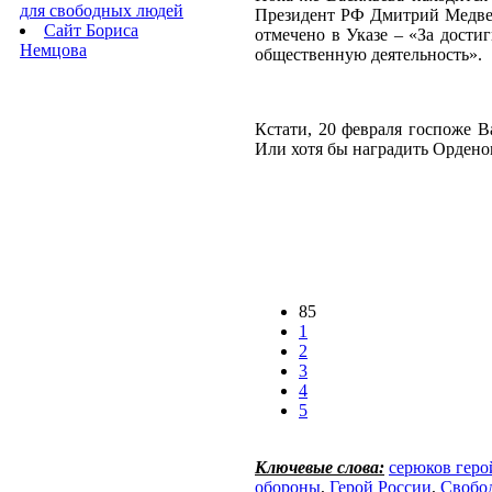
для свободных людей
Президент РФ Дмитрий Медвед
Сайт Бориса
отмечено в Указе – «За дост
Немцова
общественную деятельность».
Кстати, 20 февраля госпоже В
Или хотя бы наградить Ордено
85
1
2
3
4
5
Ключевые слова:
серюков геро
обороны
,
Герой России
,
Свобо