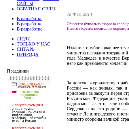
САЙТЫ
ОБРАТНАЯ СВЯЗЬ
18 Фев, 2014
В разработке
В разработке
Общество буквально взорвало сообще
И хотя в Кремле поспешили опровергну
В разработке
ЛЮДИ
ТОЛЬКО У НАС
Издание, опубликовавшее эту «
ЯНТАРЬ
министра наградил тогдашний 
ПРИРОДА
года Медведев в качестве Ве
него как президента) коллеги
Праздники
За долгую журналисткую рабо
России — как живых, так и 
присвоена за заслуги перед с
Российской Федерации указо
надписью. Так что, если сооб
Сердюкова на его родине — в
студент Ленинградского инстит
министр обороны великой стр