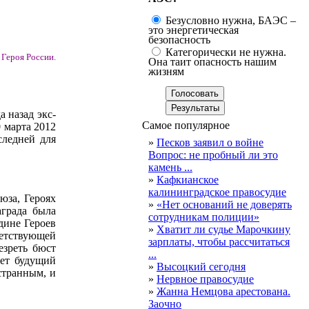
Безусловно нужна, БАЭС –
это энергетическая
безопасность
Категорически не нужна.
Героя России.
Она таит опасность нашим
жизням
а назад экс-
Самое популярное
 марта 2012
следней для
»
Песков заявил о войне
Вопрос: не пробный ли это
камень ...
»
Кафкианское
калининградское правосудие
юза, Героях
»
«Нет оснований не доверять
града была
сотрудникам полиции»
дине Героев
»
Хватит ли судье Марочкину
етствующей
зарплаты, чтобы рассчитаться
езреть бюст
...
вет будущий
»
Высоцкий сегодня
странным, и
»
Нервное правосудие
»
Жанна Немцова арестована.
Заочно