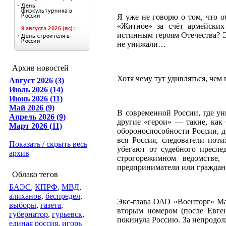
Я уже не говорю о том, что о
«Житное» за счёт армейских
истинным героям Отечества? Э
не унижали…
Архив новостей
Хотя чему тут удивляться, чем
Август 2026 (3)
Июль 2026 (14)
Июнь 2026 (11)
Май 2026 (9)
В современной России, где у
Апрель 2026 (9)
другие «герои» — такие, как
Март 2026 (11)
обороноспособности России, д
вся Россия, следователи пот
Показать / скрыть весь
убегают от судебного пресле
архив
строгорежимном ведомстве,
предприниматели или граждан
Облако тегов
БАЭС
,
КПРФ
,
МВД
,
алиханов
,
беспредел
,
Экс-глава ОАО «Военторг» Мар
выборы
,
газета
,
вторым номером (после Евге
губернатор
,
гурьевск
,
покинула Россию. За непродол
единая россия
,
игорь