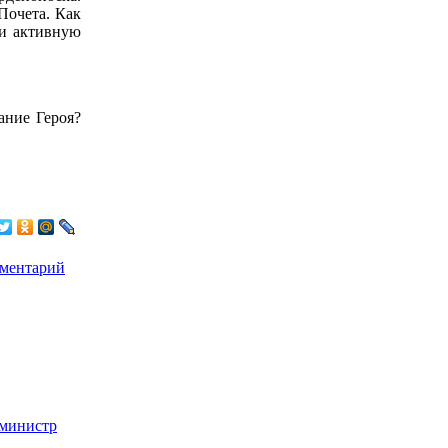
Почета. Как
 и активную
ание Героя?
мментарий
министр