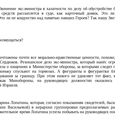
бвинение экс-министра в халатности по делу об обустройстве 
 средств рассыплется в суде, как карточный домик. Это л
то ли не кощунство над памятью павших Героев? Так нашу Зве
 возмущаться?
ничтожены почти все морально-нравственные ценности, похоже
 Сердюков. Резонансное дело экс-министра, который нанёс ог
ела о хищениях в Министерстве обороны, за которыми следит 
ихоньку спускают на тормозах. А фигуранты и фигурантки б
дования за границу. При этом никого не удивляет тот факт, 
 как Минобороны, на руководящих должностях оказались 
е Израиля.
ина Лопатина, которая, согласно показаниям свидетелей, была
нии Васильевой) в иерархии группировки предполагаемых ра
жительное время Лопатина успела побывать на руководящих пос