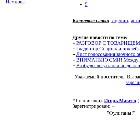
Немцова
5
Ключевые слова:
зацепин
,
янта
Другие новости по теме:
»
РАЗГОВОР С ТОВАРИЩЕ
»
Гладиатор Спартак и похлебк
»
Лист голосования заочного об
»
ВНИМАНИЮ СМИ! Междунар
»
Возбудят ли уголовное дело 
Уважаемый посетитель, Вы за
зареги
#1
написал(а):
Игорь Макеев
(
Зарегистрирован: --
"Фулиганы!"