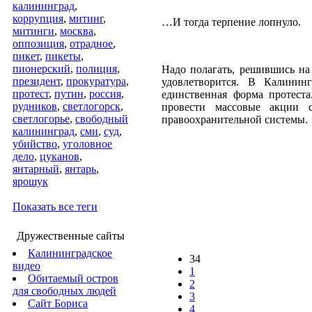
калининград
,
коррупция
,
митинг
,
…И тогда терпение лопнуло.
митинги
,
москва
,
оппозиция
,
отрадное
,
пикет
,
пикеты
,
пионерский
,
полиция
,
Надо полагать, решившись на
президент
,
прокуратура
,
удовлетворится. В Калинин
протест
,
путин
,
россия
,
единственная форма протест
рудников
,
светлогорск
,
провести массовые акции 
светлогорье
,
свободный
правоохранительной системы.
калининград
,
сми
,
суд
,
убийство
,
уголовное
дело
,
цуканов
,
янтарный
,
янтарь
,
ярошук
Показать все теги
Дружественные сайты
Калининградское
34
видео
1
Обитаемый остров
2
для свободных людей
3
Сайт Бориса
4