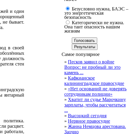
Безусловно нужна, БАЭС –
мжей и один
это энергетическая
оморощенный
безопасность
 не бывает.
Категорически не нужна.
Она таит опасность нашим
а.
жизням
зод в своей
 обозлённых
Самое популярное
у должность
»
Песков заявил о войне
рателя стен
Вопрос: не пробный ли это
камень ...
»
Кафкианское
калининградское правосудие
»
«Нет оснований не доверять
нинградскую
сотрудникам полиции»
ны янтарный
»
Хватит ли судье Марочкину
зарплаты, чтобы рассчитаться
...
»
Высоцкий сегодня
 политика.
»
Нервное правосудие
ли расцвет.
»
Жанна Немцова арестована.
и работали,
Заочно