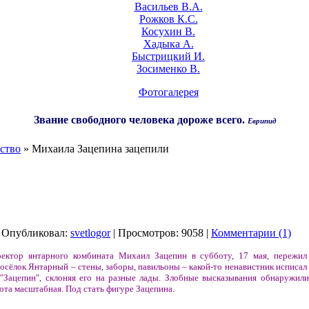
Васильев В.А.
Рожков К.С.
Косухин В.
Хадыка А.
Быстрицкий И.
Зосименко В.
Фотогалерея
Звание свободного человека дороже всего.
Еврипид
ство
» Михаила Зацепина зацепили
 Опубликовал:
svetlogor
| Просмотров: 9058 |
Комментарии (1)
ректор янтарного комбината Михаил Зацепин в субботу, 17 мая, пережил
осёлок Янтарный – стены, заборы, павильоны – какой-то ненавистник исписа
Зацепин", склоняя его на разные лады. Злобные высказывания обнаружили
ота масштабная. Под стать фигуре Зацепина.