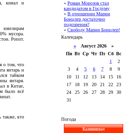
я, кивал и
»
Роман Морозов стал
кандидатом в Госдуму
»
В отношении Марии
Бонцлер достаточно
подозрения?
м ювелирам
»
Свободу Марии Бонцлер!
80% мусора.
Календарь
тои. Ропот.
«
Август 2026 »
Пн
Вт
Ср
Чт
Пт
Сб
Вс
1
2
 о том, что
3
4
5
6
7
8
9
та янтарь и
ался тайком
10
11
12
13
14
15
16
нны янтаря.
17
18
19
20
21
22
23
ыл в Китае,
ем было всё
24
25
26
27
28
29
30
бинат.
31
 также, кто
Погода
Калининград