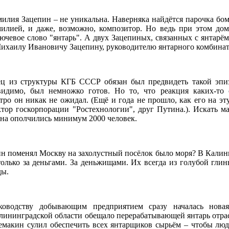
илия Зацепин – не уникальна. Наверняка найдётся парочка бо
милией, и даже, возможно, композитор. Но ведь при этом д
ючевое слово "янтарь". А двух Зацепиных, связанных с янтарём,
ихаилу Ивановичу Зацепину, руководителю янтарного комбинат
ц из структуры КГБ СССР обязан был предвидеть такой эпи
 видимо, был немножко готов. Но то, что реакция каких-то
тро он никак не ожидал. (Ещё и года не прошло, как его на эт
ктор госкорпорации "Ростехнологии", друг Путина.). Искать ма
ина ополчились минимум 2000 человек.
ин поменял Москву на захолустный посёлок было моря? В Кали
олько за деньгами. За деньжищами. Их всегда из голубой гли
ды.
оводству добывающим предприятием сразу началась новая
ининградской области обещало перерабатывающей янтарь отрас
акин сулил обеспечить всех янтарщиков сырьём – чтобы люд