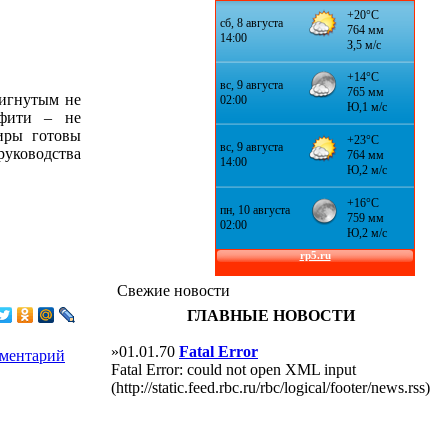
тигнутым не
ффити – не
лиры готовы
уководства
Свежие новости
ГЛАВНЫЕ НОВОСТИ
»01.01.70
Fatal Error
мментарий
Fatal Error: could not open XML input
(http://static.feed.rbc.ru/rbc/logical/footer/news.rss)