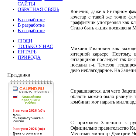
САЙТЫ
ОБРАТНАЯ СВЯЗЬ
Конечно, даже в Янтарном фам
кочегар с такой же точно фа
В разработке
граффитчик употреблял как кл
В разработке
Стало быть акция посвящена М
В разработке
ЛЮДИ
ТОЛЬКО У НАС
Михаил Иванович как выходе
ЯНТАРЬ
янтарной карьере. Поэтому,
ПРИРОДА
янтарщиков последует так быс
посадил г-н Чемезов, гендире
дело неблагодарное. На Зацеп
Праздники
Спрашивается, для чего Зацеп
область можно было рвануть т
комбинат мог нарыть миллиар
С приходом Зацепина к рук
Официально правительство Кал
Местный министр Дмитрий Чем