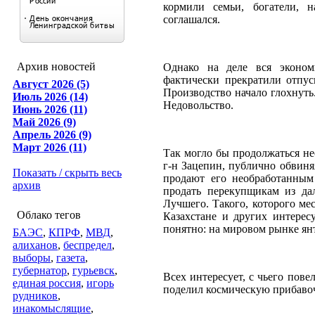
кормили семьи, богатели, 
соглашался.
Архив новостей
Однако на деле вся эконом
фактически прекратили отпус
Август 2026 (5)
Производство начало глохнуть
Июль 2026 (14)
Недовольство.
Июнь 2026 (11)
Май 2026 (9)
Апрель 2026 (9)
Март 2026 (11)
Так могло бы продолжаться не
г-н Зацепин, публично обвиня
Показать / скрыть весь
продают его необработанным
архив
продать перекупщикам из да
Лучшего. Такого, которого ме
Облако тегов
Казахстане и других интерес
понятно: на мировом рынке янт
БАЭС
,
КПРФ
,
МВД
,
алиханов
,
беспредел
,
выборы
,
газета
,
губернатор
,
гурьевск
,
Всех интересует, с чьего пов
единая россия
,
игорь
поделил космическую прибавоч
рудников
,
инакомыслящие
,