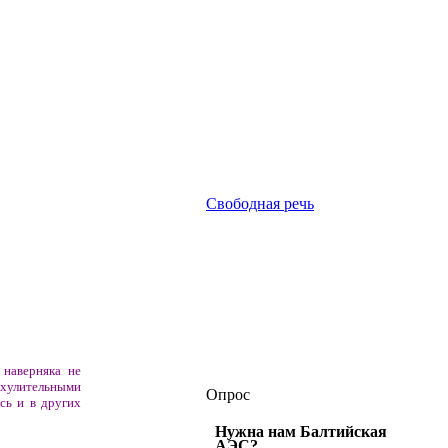
Свободная речь
 наверняка не
л хулительными
Опрос
сь и в других
Нужна нам Балтийская
АЭС?