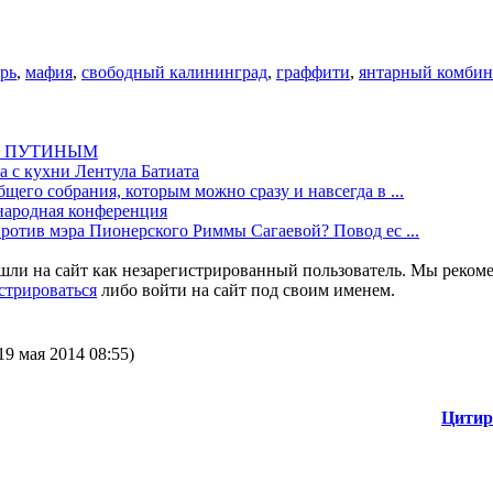
рь
,
мафия
,
свободный калининград
,
граффити
,
янтарный комбин
М ПУТИНЫМ
а с кухни Лентула Батиата
щего собрания, которым можно сразу и навсегда в ...
одная конференция
против мэра Пионерского Риммы Сагаевой? Повод ес ...
шли на сайт как незарегистрированный пользователь. Мы реком
стрироваться
либо войти на сайт под своим именем.
19 мая 2014 08:55)
Цитир