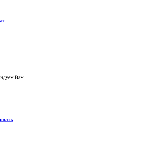
ат
ендуем Вам
овать