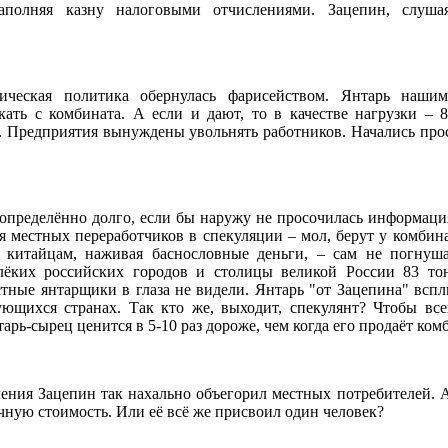
наполняя казну налоговыми отчислениями. Зацепин, слуша
ическая политика обернулась фарисейством. Янтарь наши
кать с комбината. А если и дают, то в качестве нагрузки – 
. Предприятия вынуждены увольнять работников. Начались прос
определённо долго, если бы наружу не просочилась информация
я местных переработчиков в спекуляции – мол, берут у комбина
 китайцам, наживая баснословные деньги, – сам не погнуш
лёких российских городов и столицы великой России 83 то
стные янтарщики в глаза не видели. Янтарь "от Зацепина" вспл
ующихся странах. Так кто же, выходит, спекулянт? Чтобы вс
арь-сырец ценится в 5-10 раз дороже, чем когда его продаёт ком
еления Зацепин так нахально объегорил местных потребителей. А
ную стоимость. Или её всё же присвоил один человек?