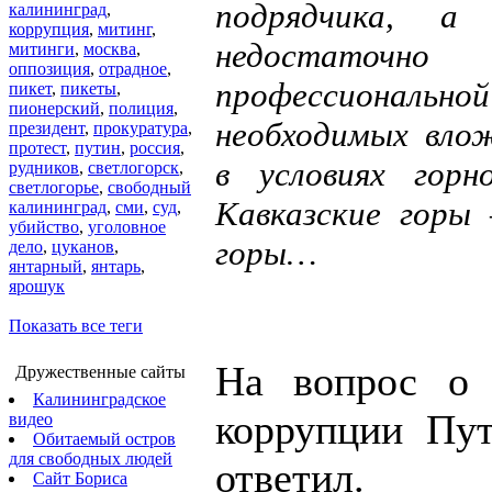
подрядчика, 
калининград
,
коррупция
,
митинг
,
недостаточно
митинги
,
москва
,
оппозиция
,
отрадное
,
профессионал
пикет
,
пикеты
,
пионерский
,
полиция
,
необходимых влож
президент
,
прокуратура
,
протест
,
путин
,
россия
,
в условиях горн
рудников
,
светлогорск
,
светлогорье
,
свободный
Кавказские горы
калининград
,
сми
,
суд
,
убийство
,
уголовное
горы…
дело
,
цуканов
,
янтарный
,
янтарь
,
ярошук
Показать все теги
На вопрос о 
Дружественные сайты
Калининградское
коррупции Пу
видео
Обитаемый остров
для свободных людей
ответил.
Сайт Бориса