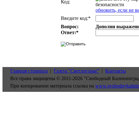
Код:
обновить, если не в
Введите код:*
Вопрос:
Дополни выражение:
Ответ:
*
Главная страница
|
Газета "Светлогорье"
|
Контакты
Все права защищены © 2011-2026 "Свободный Калинингра
При копировании материала ссылка на
www.svobodnykalini