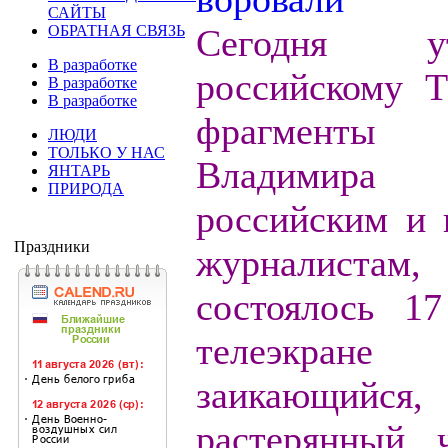
САЙТЫ
ОБРАТНАЯ СВЯЗЬ
Сегодня 
В разработке
российскому 
В разработке
В разработке
фрагменты
ЛЮДИ
ТОЛЬКО У НАС
Владимир
ЯНТАРЬ
ПРИРОДА
российским и
Праздники
журналиста
состоялось 1
телеэкр
заикающийся
растерянный 