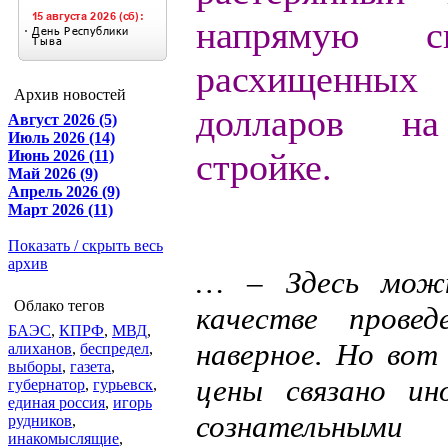
напрямую с
расхищенны
Архив новостей
долларов на
Август 2026 (5)
Июль 2026 (14)
стройке.
Июнь 2026 (11)
Май 2026 (9)
Апрель 2026 (9)
Март 2026 (11)
Показать / скрыть весь
архив
… – Здесь можн
Облако тегов
качестве провед
БАЭС
,
КПРФ
,
МВД
,
наверное. Но вот
алиханов
,
беспредел
,
выборы
,
газета
,
цены связано ин
губернатор
,
гурьевск
,
единая россия
,
игорь
сознательным
рудников
,
инакомыслящие
,