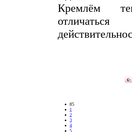
Кремлём те
отличат
действительнос
85
1
2
3
4
5