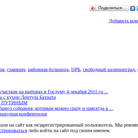
Поделиться…
Добавить ко
ов
,
главврач
,
районная больница
,
ЦРБ
,
свободный калининград
,
частков на выборах в Госдуму 4 декабря 2011 го ...
а с кухни Лентула Батиата
М ПУТИНЫМ
щего собрания, которым можно сразу и навсегда в ...
одная конференция
шли на сайт как незарегистрированный пользователь. Мы реком
стрироваться
либо войти на сайт под своим именем.