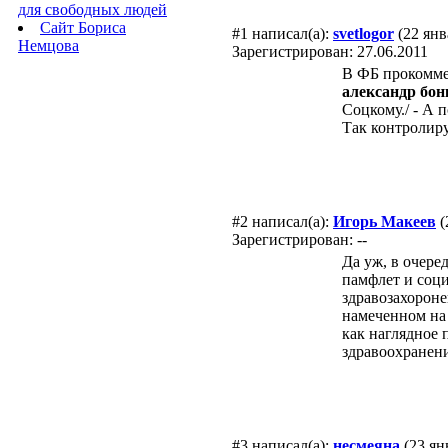
для свободных людей
Сайт Бориса
#1
написал(а):
svetlogor
(22 янв
Немцова
Зарегистрирован: 27.06.2011
В ФБ прокомм
александр бо
Соцкому./ - А 
Так контролиру
#2
написал(а):
Игорь Макеев
(
Зарегистрирован: --
Да уж, в очере
памфлет и соци
здравозахороне
намеченном на 
как наглядное 
здравоохранени
#3
написал(а):
несмеяна
(23 ян