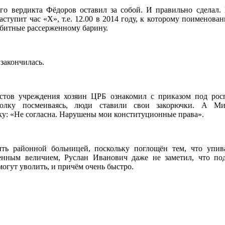
го вердикта Фёдоров оставил за собой. И правильно сделал.
наступит час «Х», т.е. 12.00 в 2014 году, к которому поименов
обитные рассерженному барину.
закончилась.
стов учреждения хозяин ЦРБ ознакомил с приказом под рос
олку посмеиваясь, люди ставили свои закорючки. А Ми
ку: «Не согласна. Нарушены мои конституционные права».
ть районной больницей, поскольку поглощён тем, что упив
енным величием, Руслан Иванович даже не заметил, что по
могут уволить, и причём очень быстро.