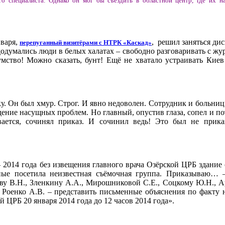
его специалиста. Однако он мог бы съездить в областной центр, где их на
нваря,
, решил заняться ди
перепуганный визитёрами с НТРК «Каскад»
 додумались люди в белых халатах – свободно разговаривать с ж
мство! Можно сказать, бунт! Ещё не хватало устраивать Киев
ку. Он был хмур. Строг. И явно недоволен. Сотрудник и больниц
дение насущных проблем. Но главный, опустив глаза, сопел и по
вается, сочинял приказ. И сочинил ведь! Это был не прик
 – 2014 года без извещения главного врача Озёрской ЦРБ здание
рные посетила неизвестная съёмочная группа. Приказываю…
ву В.Н., Зленкину А.А., Мирошниковой С.Е., Соцкому Ю.Н., Ар
 Роенко А.В. – представить письменные объяснения по факту 
 ЦРБ 20 января 2014 года до 12 часов 2014 года».