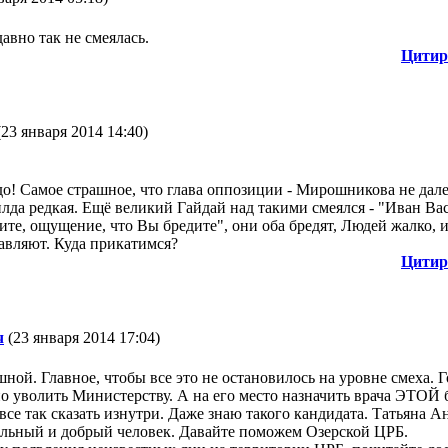
давно так не смеялась.
Цитир
23 января 2014 14:40)
до! Самое страшное, что глава оппозиции - Мирошникова не дал
лда редкая. Ещё великий Гайдай над такими смеялся - "Иван Ва
ите, ощущение, что Вы бредите", они оба бредят, Людей жалко, и
авляют. Куда прикатимся?
Цитир
ч
(23 января 2014 17:04)
шной. Главное, чтобы все это не остановилось на уровне смеха. 
о уволить Министерству. А на его место назначить врача ЭТОЙ
все так сказать изнутри. Даже знаю такого кандидата. Татьяна А
ельный и добрый человек. Давайте поможем Озерской ЦРБ.