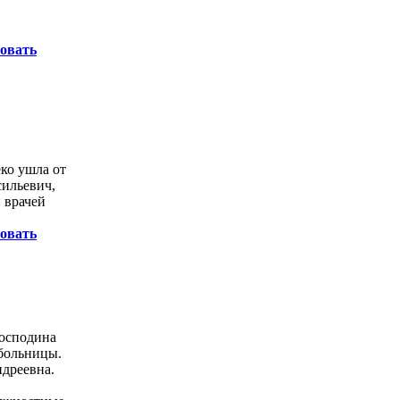
овать
еко ушла от
сильевич,
 врачей
овать
Господина
 больницы.
ндреевна.