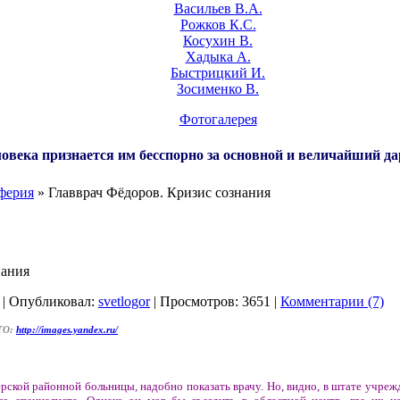
Васильев В.А.
Рожков К.С.
Косухин В.
Хадыка А.
Быстрицкий И.
Зосименко В.
Фотогалерея
овека признается им бесспорно за основной и величайший да
ферия
» Главврач Фёдоров. Кризис сознания
нания
| Опубликовал:
svetlogor
| Просмотров: 3651 |
Комментарии (7)
ТО:
http://images.yandex.ru/
ёрской районной больницы, надобно показать врачу. Но, видно, в штате учреж