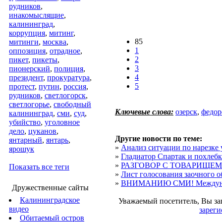
рудников
,
инакомыслящие
,
калининград
,
коррупция
,
митинг
,
85
митинги
,
москва
,
1
оппозиция
,
отрадное
,
2
пикет
,
пикеты
,
3
пионерский
,
полиция
,
4
президент
,
прокуратура
,
5
протест
,
путин
,
россия
,
рудников
,
светлогорск
,
светлогорье
,
свободный
Ключевые слова:
озерск
,
федор
калининград
,
сми
,
суд
,
убийство
,
уголовное
дело
,
цуканов
,
Другие новости по теме:
янтарный
,
янтарь
,
»
Анализ ситуации по нарезке у
ярошук
»
Гладиатор Спартак и похлебк
»
РАЗГОВОР С ТОВАРИЩЕ
Показать все теги
»
Лист голосования заочного об
»
ВНИМАНИЮ СМИ! Междунар
Дружественные сайты
Калининградское
Уважаемый посетитель, Вы за
видео
зареги
Обитаемый остров