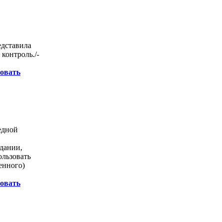
едставила
 контроль./-
овать
едной
едании,
ользовать
енного)
овать