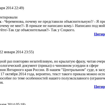
аря 2014 22:49)
ентировали
нк
- Череменова, почему не представили объяснительную?/ - Я пр
почему не мне?/- В приказе не написано кому./- Написано под мой
йте/-Так где объяснительная?/- Так у Соцкого.
Цитир
22 января 2014 23:55)
дной раз повторяю незатейливую, но крылатую фразу, читая очер
ологический документ (приказ) о чиновном усердии в сфере
ния Янтарного края России. В нашем "Центральном" суде, в зас
17 октября 2014 года, вероятно, текст такого приказа можно исп
пособие по теме особенностей нашего полуэксклавного (огранич
я.
Цитир
варя 2014 05:18)