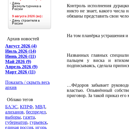
Контроль исполнения дурацко
никто не знает, какого числа 
обязаны представить свои чел
На том планёрка устрашения и 
Архив новостей
Август 2026 (4)
Июль 2026 (14)
Названных главных специали
Июнь 2026 (11)
пальцем у виска и втихом
Май 2026 (9)
подписываясь, сделала припис
Апрель 2026 (9)
Март 2026 (11)
Показать / скрыть весь
…Фёдоров забывает руководи
архив
властью. Опьянённый собств
приговор. За такой приказ его 
Облако тегов
БАЭС
,
КПРФ
,
МВД
,
алиханов
,
беспредел
,
выборы
,
газета
,
губернатор
,
гурьевск
,
единая россия
,
игорь