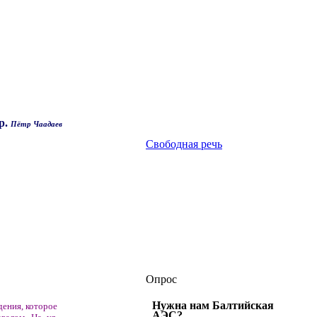
р.
Пётр Чаадаев
Свободная речь
Опрос
Нужна нам Балтийская
дения, которое
АЭС?