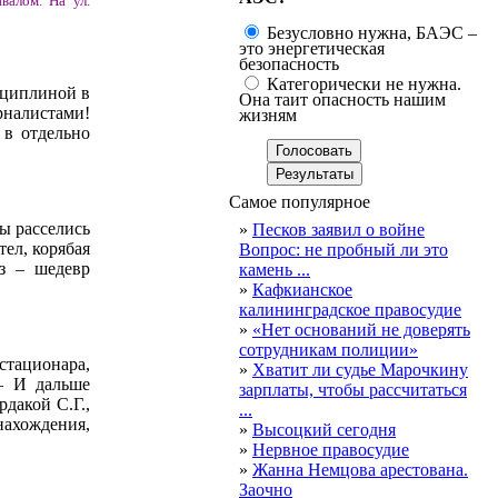
валом. На ул.
Безусловно нужна, БАЭС –
это энергетическая
безопасность
Категорически не нужна.
сциплиной в
Она таит опасность нашим
урналистами!
жизням
 в отдельно
Самое популярное
ы расселись
»
Песков заявил о войне
тел, корябая
Вопрос: не пробный ли это
аз – шедевр
камень ...
»
Кафкианское
калининградское правосудие
»
«Нет оснований не доверять
сотрудникам полиции»
 стационара,
»
Хватит ли судье Марочкину
 – И дальше
зарплаты, чтобы рассчитаться
дакой С.Г.,
...
нахождения,
»
Высоцкий сегодня
»
Нервное правосудие
»
Жанна Немцова арестована.
Заочно