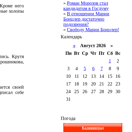
»
Роман Морозов стал
 Кроме него
кандидатом в Госдуму
анные холопы
»
В отношении Марии
Бонцлер достаточно
подозрения?
»
Свободу Марии Бонцлер!
Календарь
«
Август 2026 »
Пн
Вт
Ср
Чт
Пт
Сб
Вс
пись. Крутя
1
2
рошникова,
3
4
5
6
7
8
9
10
11
12
13
14
15
16
17
18
19
20
21
22
23
ается своей
24
25
26
27
28
29
30
дписал себе
31
Погода
Калининград