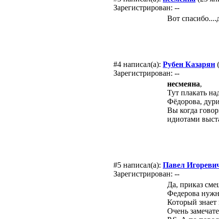
Зарегистрирован: --
Вот спасибо....
#4
написал(а):
Рубен Казарян
(
Зарегистрирован: --
несмеяна
,
Тут плакать на
Фёдорова, дури
Вы когда говор
идиотами выст
#5
написал(а):
Павел Игореви
Зарегистрирован: --
Да, приказ сме
Федерова нужн
Который знает 
Очень замечат