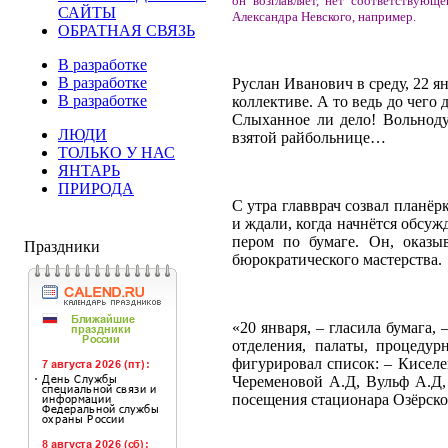
он возглавляет, нет соответствующ
САЙТЫ
Александра Невского, например.
ОБРАТНАЯ СВЯЗЬ
В разработке
В разработке
Руслан Иванович в среду, 22 я
В разработке
коллективе. А то ведь до чего
Слыханное ли дело! Вольноду
ЛЮДИ
взятой райбольнице…
ТОЛЬКО У НАС
ЯНТАРЬ
ПРИРОДА
С утра главврач созвал планёр
и ждали, когда начнётся обсуж
пером по бумаге. Он, оказы
Праздники
бюрократического мастерства.
«20 января, – гласила бумага,
отделения, палаты, процеду
фигурировал список: – Киселе
Череменовой А.Д, Вульф А.Д,
посещения стационара Озёрской