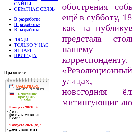
САЙТЫ
обострения соб
ОБРАТНАЯ СВЯЗЬ
ещё в субботу, 18
В разработке
В разработке
как на публику
В разработке
предстала сто
ЛЮДИ
ТОЛЬКО У НАС
нашему спе
ЯНТАРЬ
ПРИРОДА
корреспонденту.
«Революционный
Праздники
улицах, ор
новогодняя ё
митингующие лю