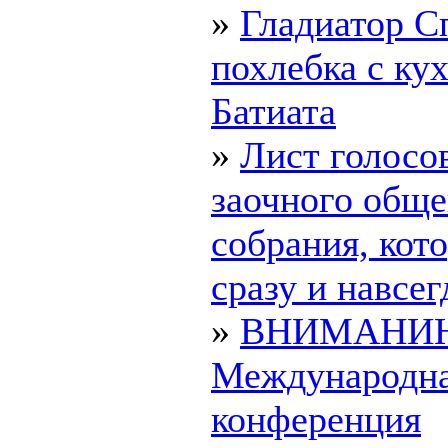
»
Гладиатор С
похлебка с ку
Батиата
»
Лист голосо
заочного обще
собрания, ко
сразу и навсегд
»
ВНИМАНИ
Международн
конференция