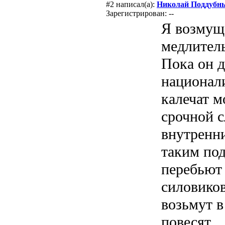
#2
написал(а):
Николай Поддубн
Зарегистрирован: --
Я возмущ
медлител
Пока он д
национал
калечат 
срочной 
внутренни
таким по
перебьют
силовиков
возьмут в
повесят.