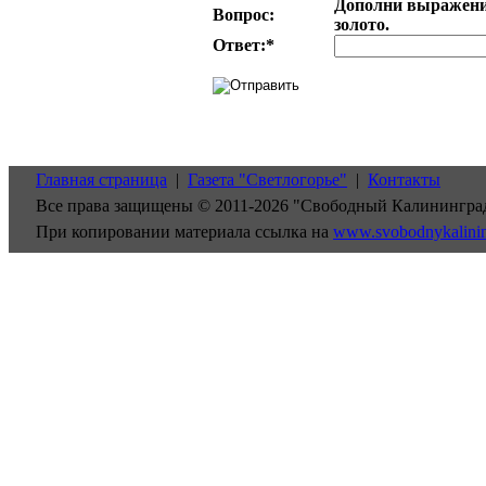
Дополни выражение
Вопрос:
золото.
Ответ:
*
Главная страница
|
Газета "Светлогорье"
|
Контакты
Все права защищены © 2011-2026 "Свободный Калинингра
При копировании материала ссылка на
www.svobodnykalini