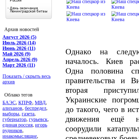
Архив новостей
Август 2026 (5)
Июль 2026 (14)
Июнь 2026 (11)
Однако на следу
Май 2026 (9)
началось. Киев ра
Апрель 2026 (9)
Март 2026 (11)
Одна половина сп
Показать / скрыть весь
правительства и В
архив
вторая приступ
Облако тегов
Украинские погром
БАЭС
,
КПРФ
,
МВД
,
до такого, чего в ис
алиханов
,
беспредел
,
выборы
,
газета
,
движения ещё 
губернатор
,
гурьевск
,
единая россия
,
игорь
соорудили катапул
рудников
,
инакомыслящие
,
средневековых боевы