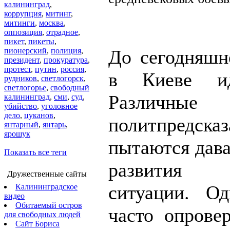
калининград
,
коррупция
,
митинг
,
митинги
,
москва
,
оппозиция
,
отрадное
,
пикет
,
пикеты
,
пионерский
,
полиция
,
До сегодняшн
президент
,
прокуратура
,
протест
,
путин
,
россия
,
в Киеве ид
рудников
,
светлогорск
,
светлогорье
,
свободный
Различные
калининград
,
сми
,
суд
,
убийство
,
уголовное
дело
,
цуканов
,
политпредсказ
янтарный
,
янтарь
,
ярошук
пытаются дава
Показать все теги
развития 
Дружественные сайты
ситуации. О
Калининградское
видео
Обитаемый остров
часто опрове
для свободных людей
Сайт Бориса