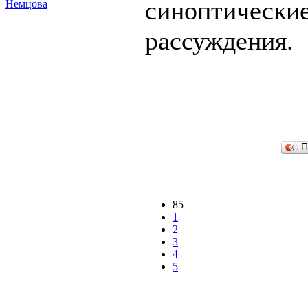
синоптически
Немцова
рассуждения.
П
85
1
2
3
4
5