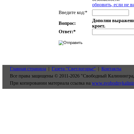
обновить, если не в
Введите код:*
Дополни выражение:
Вопрос:
кроет.
Ответ:
*
Главная страница
|
Газета "Светлогорье"
|
Контакты
Все права защищены © 2011-2026 "Свободный Калинингра
При копировании материала ссылка на
www.svobodnykalini