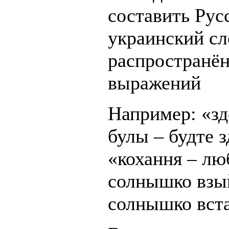
составить Рус
украинский сл
распространён
выражений
Например: «з
булы – будте 
«кохання – лю
солнышко взый
солнышко вста