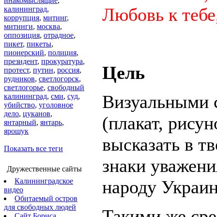
инакомыслящие
,
Любовь к тебе
калининград
,
коррупция
,
митинг
,
митинги
,
москва
,
оппозиция
,
отрадное
,
пикет
,
пикеты
,
пионерский
,
полиция
,
президент
,
прокуратура
,
Цель
протест
,
путин
,
россия
,
рудников
,
светлогорск
,
светлогорье
,
свободный
Визуальными 
калининград
,
сми
,
суд
,
убийство
,
уголовное
дело
,
цуканов
,
(плакат, рисун
янтарный
,
янтарь
,
ярошук
высказать в т
Показать все теги
знаки уважени
Дружественные сайты
Калининградское
народу Украи
видео
Обитаемый остров
для свободных людей
Такими же ср
Сайт Бориса