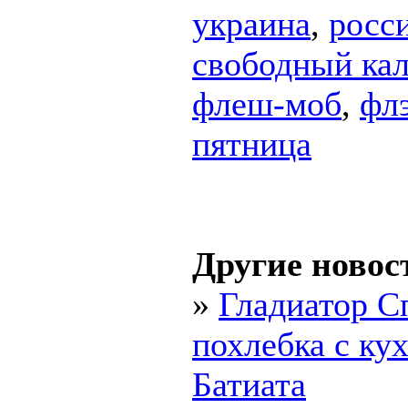
украина
,
росс
свободный ка
флеш-моб
,
фл
пятница
Другие новос
»
Гладиатор С
похлебка с ку
Батиата