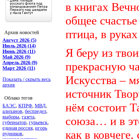
в книгах Вечн
общее счастье 
птица, в руках
Архив новостей
Август 2026 (5)
Июль 2026 (14)
Я беру из твои
Июнь 2026 (11)
Май 2026 (9)
Апрель 2026 (9)
прекрасную ч
Март 2026 (11)
Искусства – 
Показать / скрыть весь
архив
источник Твор
Облако тегов
нём состоит Т
БАЭС
,
КПРФ
,
МВД
,
алиханов
,
беспредел
,
выборы
,
газета
,
союза… и в эт
губернатор
,
гурьевск
,
единая россия
,
игорь
как в ковчеге,
рудников
,