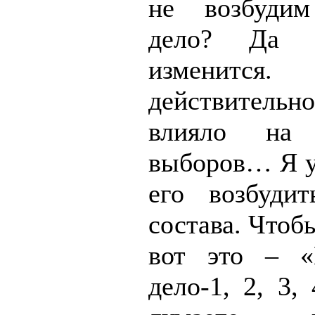
не возбудим
дело? Да 
изменится
действитель
влияло на 
выборов… Я у
его возбуди
состава. Чтоб
вот это – «
дело-1, 2, 3,