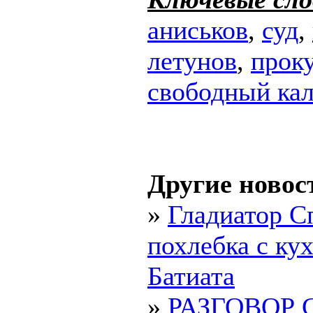
аниськов
,
суд
,
летунов
,
прок
свободный ка
Другие новос
»
Гладиатор С
похлебка с ку
Батиата
»
РАЗГОВОР 