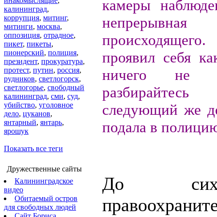
инакомыслящие
,
камеры наблюде
калининград
,
коррупция
,
митинг
,
непрерывная 
митинги
,
москва
,
оппозиция
,
отрадное
,
происходящего.
пикет
,
пикеты
,
пионерский
,
полиция
,
проявил себя ка
президент
,
прокуратура
,
протест
,
путин
,
россия
,
ничего не х
рудников
,
светлогорск
,
светлогорье
,
свободный
разбирайтес
калининград
,
сми
,
суд
,
убийство
,
уголовное
следующий же д
дело
,
цуканов
,
янтарный
,
янтарь
,
подала в полицию
ярошук
Показать все теги
Дружественные сайты
До си
Калининградское
видео
Обитаемый остров
правоохранит
для свободных людей
Сайт Бориса