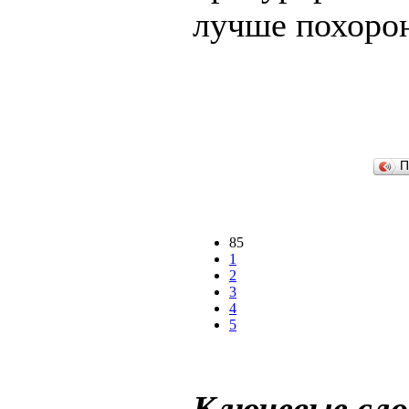
лучше похоро
П
85
1
2
3
4
5
Ключевые сло