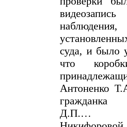
проверки бы
видеозапис
наблюдения,
установленн
суда, и было 
что коробк
принадлежащ
Антоненко Т.А
гражданка 
Д.П.…
Никифорово