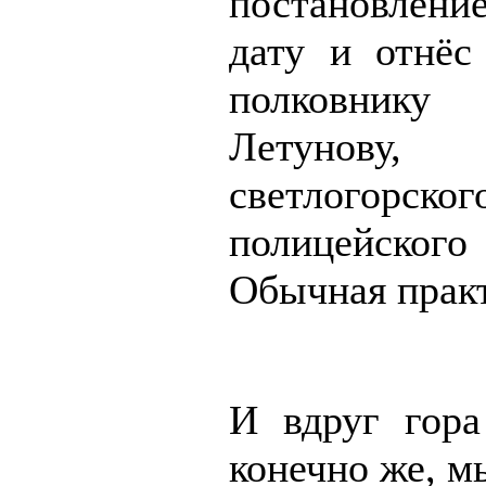
постановлен
дату и отнёс
полковник
Летунов
светлогорског
полицейског
Обычная практ
И вдруг гора
конечно же, м