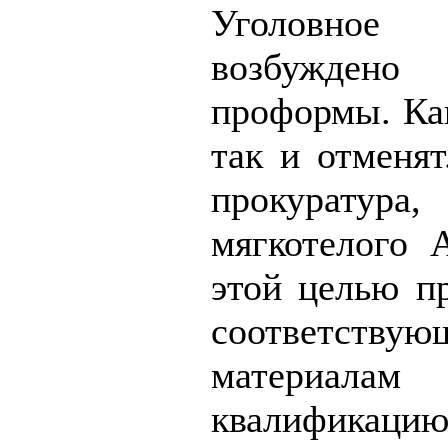
Уголовн
возбужд
проформы. Как
так и отменят
прокуратура
мягкотелого А
этой целью п
соответству
материалам
квалификацию,