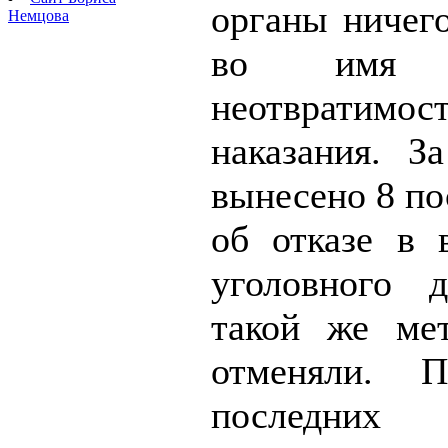
органы ничего
Немцова
во имя т
неотвратимос
наказания. З
вынесено 8 по
об отказе в 
уголовного 
такой же ме
отменяли. 
последних 