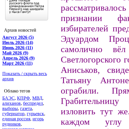
рассматрива
признании фа
избирателей пре
Архив новостей
Эдуардом Проц
Август 2026 (5)
Июль 2026 (14)
самолично вёл 
Июнь 2026 (11)
Май 2026 (9)
Светлогорского 
Апрель 2026 (9)
Март 2026 (11)
Аниськов, свид
Показать / скрыть весь
Татьяну Антоне
архив
ограбили. Пр
Облако тегов
БАЭС
,
КПРФ
,
МВД
,
Грабительницу
алиханов
,
беспредел
,
выборы
,
газета
,
изловить тут же
губернатор
,
гурьевск
,
единая россия
,
игорь
каждом углу 
рудников
,