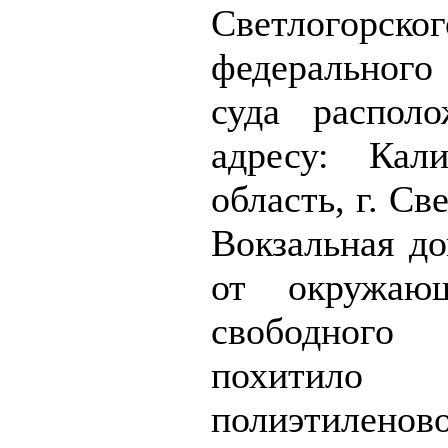
Светлогорског
федерального
суда распол
адресу: Кали
область, г. Св
Вокзальная до
от окружаю
свободног
похит
полиэтилено