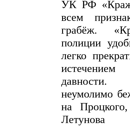
УК РФ «Краж
всем призна
грабёж. «К
полиции удоб
легко прекрат
истечени
давности.
неумолимо беж
на Процкого,
Летунова