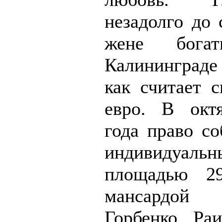
незадолго до 
жене бог
Калининград
как считает 
евро. В окт
года право со
индивидуаль
площадью 2
мансардой
Горбенко Ра