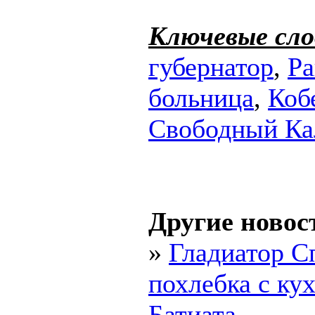
Ключевые сло
губернатор
,
Ра
больница
,
Коб
Свободный Ка
Другие новос
»
Гладиатор С
похлебка с ку
Батиата