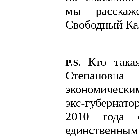
мы расскаж
Свободный Ка
Кто така
P.S.
Степановна
экономическ
экс-губернат
2010 года о
единственны