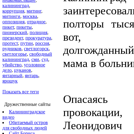
инакомыслящие
,
калининград
,
заинтересо
коррупция
,
митинг
,
митинги
,
москва
,
полторы тыся
оппозиция
,
отрадное
,
пикет
,
пикеты
,
пионерский
,
полиция
,
вот, на
президент
,
прокуратура
,
протест
,
путин
,
россия
,
долгожданный
рудников
,
светлогорск
,
светлогорье
,
свободный
калининград
,
сми
,
суд
,
мама в больни
убийство
,
уголовное
дело
,
цуканов
,
янтарный
,
янтарь
,
ярошук
Показать все теги
Опасаясь к
Дружественные сайты
провокации
Калининградское
видео
Леонидович
Обитаемый остров
для свободных людей
Сайт Бориса