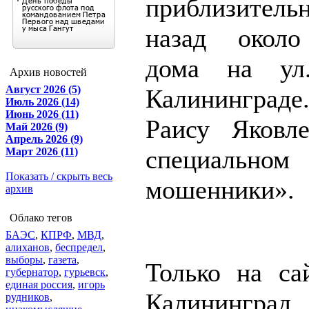
приблизитель
назад около
дома на ул
Архив новостей
Август 2026 (5)
Калининград
Июль 2026 (14)
Июнь 2026 (11)
Раису Яковл
Май 2026 (9)
Апрель 2026 (9)
специаль
Март 2026 (11)
Показать / скрыть весь
мошенники».
архив
Облако тегов
БАЭС
,
КПРФ
,
МВД
,
алиханов
,
беспредел
,
выборы
,
газета
,
Только на са
губернатор
,
гурьевск
,
единая россия
,
игорь
Калининград
рудников
,