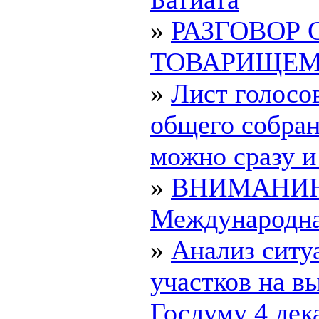
»
РАЗГОВОР 
ТОВАРИЩЕ
»
Лист голосо
общего собран
можно сразу и 
»
ВНИМАНИ
Международна
»
Анализ ситу
участков на в
Госдуму 4 дека