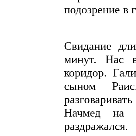
подозрение в г
Свидание дли
минут. Нас 
коридор. Гал
сыном Раис
разговариват
Начмед на 
раздражалс