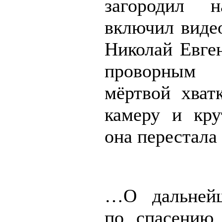
загородил 
включил видео
Николай Евген
проворным
мёртвой хват
камеру и кру
она перестала
…О дальнейш
по спасению