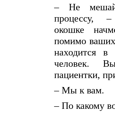
– Не мешай
процессу, 
окошке нач
помимо ваших
находится в 
человек. 
пациентки, пр
– Мы к вам.
– По какому в