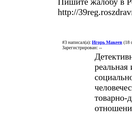
Пишите жалобу в Р
http://39reg.roszdra
#3
написал(а):
Игорь Макеев
(18 
Зарегистрирован: --
Детективн
реальная
социальн
человечес
товарно-
отношени