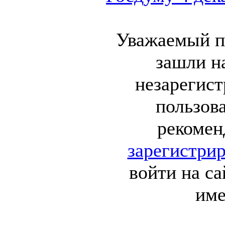
Уважаемый п
зашли на
незарегис
пользов
рекомен
зарегистрир
войти на са
име