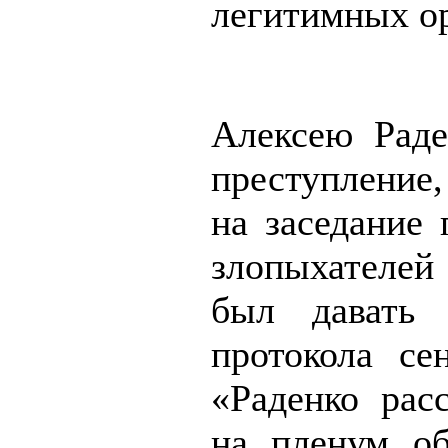
легитимных о
Алексею Раде
преступление
на заседание
злопыхателей
был давать 
протокола се
«Раденко рас
на пленум об