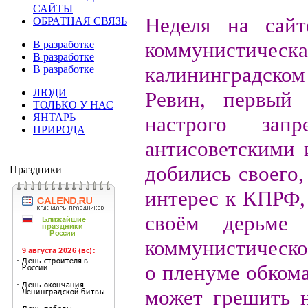
САЙТЫ
Неделя на сайт
ОБРАТНАЯ СВЯЗЬ
коммунистическа
В разработке
В разработке
калининградском
В разработке
ЛЮДИ
Ревин, первый 
ТОЛЬКО У НАС
ЯНТАРЬ
настрого зап
ПРИРОДА
антисоветскими
добились своего
Праздники
интерес к КПРФ, 
своём дерьме
коммунистическо
о пленуме обкома
может грешить 