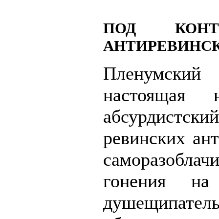
ПОД КОНТ
АНТИРЕВИНСК
Пленумский
настоящая 
абсурдистски
ревинских ан
саморазоблач
гонения на
душещипатель