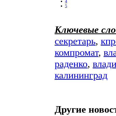
4
5
Ключевые сло
секретарь
,
кп
компромат
,
вл
раденко
,
влад
калининград
Другие новос