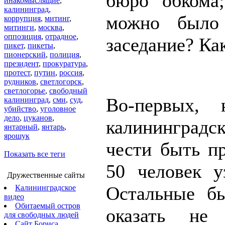
бюро обкома
инакомыслящие
,
калининград
,
можно было 
коррупция
,
митинг
,
митинги
,
москва
,
оппозиция
,
отрадное
,
заседание? Ка
пикет
,
пикеты
,
пионерский
,
полиция
,
президент
,
прокуратура
,
протест
,
путин
,
россия
,
рудников
,
светлогорск
,
светлогорье
,
свободный
Во-первых,
калининград
,
сми
,
суд
,
убийство
,
уголовное
дело
,
цуканов
,
калининградс
янтарный
,
янтарь
,
ярошук
чести быть п
Показать все теги
50 человек у
Дружественные сайты
Остальные б
Калининградское
видео
Обитаемый остров
оказать не
для свободных людей
Сайт Бориса