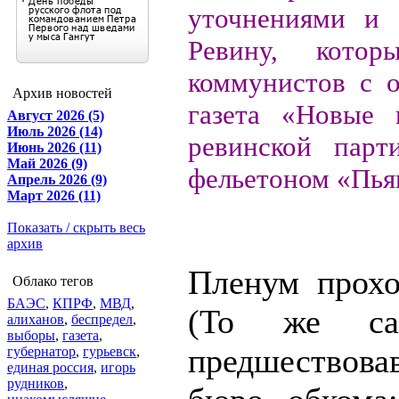
уточнениями и 
Ревину, кото
коммунистов с 
Архив новостей
газета
«Новые 
Август 2026 (5)
Июль 2026 (14)
ревинской пар
Июнь 2026 (11)
Май 2026 (9)
фельетоном «Пья
Апрель 2026 (9)
Март 2026 (11)
Показать / скрыть весь
архив
Пленум прохо
Облако тегов
БАЭС
,
КПРФ
,
МВД
,
(То же са
алиханов
,
беспредел
,
выборы
,
газета
,
предшествова
губернатор
,
гурьевск
,
единая россия
,
игорь
рудников
,