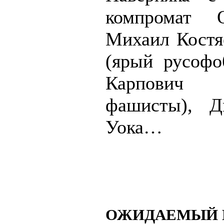
компромат О
Михаил Костяе
(ярый русофо
Карпович (
фашисты), Д
Уока…
ОЖИДАЕМЫЙ 