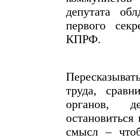
депутата об
первого секр
КПРФ.
Пересказыва
труда, сравн
органов, д
остановиться 
смысл – что