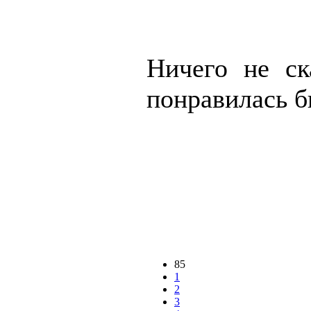
Ничего не ск
понравилась б
85
1
2
3