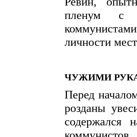
Ревин, опытн
пленум с 
коммунистам
личности мест
ЧУЖИМИ РУК
Перед начало
розданы увес
содержался 
коммунистов