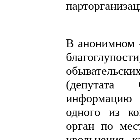
парторганиза
В анонимном 
благоглупости
обывательс
(депутата 
информацию 
одного из к
орган по мес
увольнения 