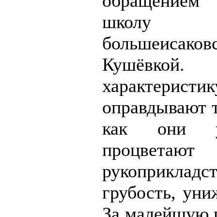
обращением
школу Бы
большеисаков
Кушёвкой
характери
оправдывают т
как они ут
процветают
рукоприкладст
грубость, уни
За малейшую 