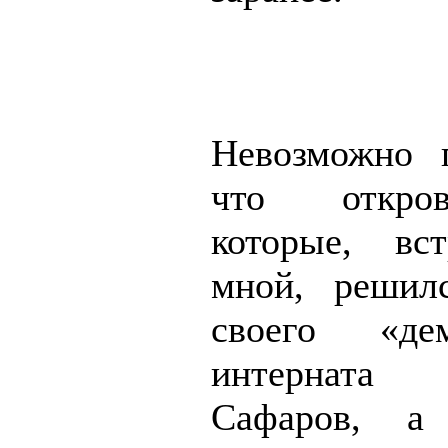
Невозможно п
что откро
которые, вс
мной, решил
своего «де
интернат
Сафаров, а