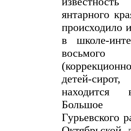
известност
янтарного кра
происходило и
в школе-ин
восьмог
(коррекцио
детей-сиро
находится 
Большое 
Гурьевского р
Октябрьской, д