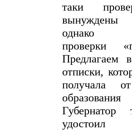
таки пров
вынуждены 
однако м
проверки «п
Предлагаем в
отписки, кото
получала о
образования
Губернатор
удостои