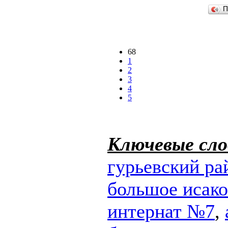
П
68
1
2
3
4
5
Ключевые сло
гурьевский ра
большое исак
интернат №7
,