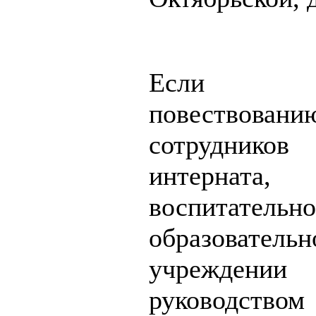
Если 
повествова
сотрудник
интернат
воспитательно
образовательн
учрежде
руководств