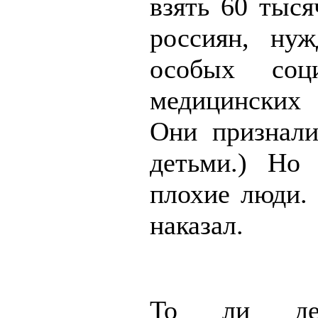
взять 60 тыся
россиян, ну
особых соц
медицинских
Они признал
детьми.) Но
плохие люди.
наказал.
То ли де