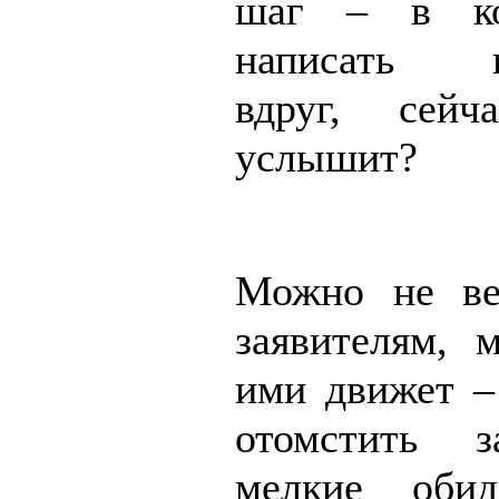
шаг – в ко
написать гу
вдруг, сей
услышит?
Можно не ве
заявителям, 
ими движет –
отомстить з
мелкие обид