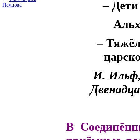
– Дет
Немцова
Альх
– Тяжёл
царск
И. Ильф,
Двенадца
В Соединён