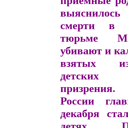
приёмные ро
выяснило
смерти в р
тюрьме Маг
убивают и кал
взятых и
детских
призрения.
России гла
декабря ста
детях. По