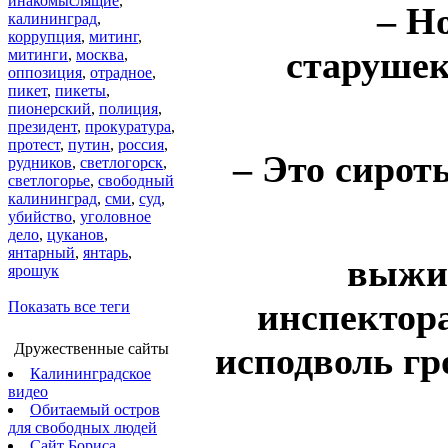
инакомыслящие
,
– Н
калининград
,
коррупция
,
митинг
,
старушек
митинги
,
москва
,
оппозиция
,
отрадное
,
пикет
,
пикеты
,
пионерский
,
полиция
,
президент
,
прокуратура
,
протест
,
путин
,
россия
,
– Это сирот
рудников
,
светлогорск
,
светлогорье
,
свободный
калининград
,
сми
,
суд
,
убийство
,
уголовное
дело
,
цуканов
,
янтарный
,
янтарь
,
выжи
ярошук
инспектора
Показать все теги
Дружественные сайты
исподволь гр
Калининградское
видео
Обитаемый остров
для свободных людей
Сайт Бориса