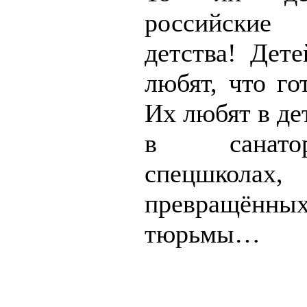
российские
детства! Дете
любят, что го
Их любят в де
в санато
спецшколах,
превращ
тюрьмы…