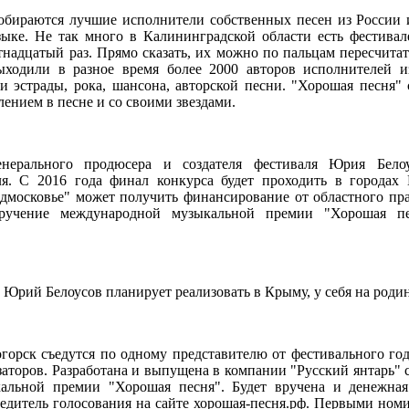
обираются лучшие исполнители собственных песен из России и
зыке. Не так много в Калининградской области есть фестивал
тнадцатый раз. Прямо сказать, их можно по пальцам пересчитат
ыходили в разное время более 2000 авторов исполнителей и
и эстрады, рока, шансона, авторской песни. "Хорошая песня" 
лением в песне и со своими звездами.
нерального продюсера и создателя фестиваля Юрия Белоу
ля. С 2016 года финал конкурса будет проходить в городах
дмосковье" может получить финансирование от областного пра
вручение международной музыкальной премии "Хорошая пе
Юрий Белоусов планирует реализовать в Крыму, у себя на родин
огорск съедутся по одному представителю от фестивального год
аторов. Разработана и выпущена в компании "Русский янтарь" 
альной премии "Хорошая песня". Будет вручена и денежная
едитель голосования на сайте хорошая-песня.рф. Первыми ном