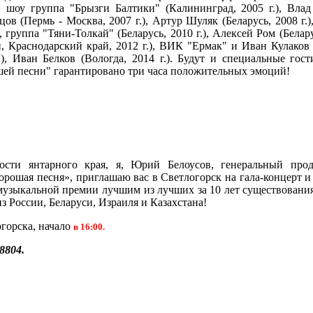
 шоу группа "Брызги Балтики" (Калининград, 2005 г.), Вла
ецов (Пермь - Москва, 2007 г.), Артур Шуляк (Беларусь, 2008 г.
, группа "Тяни-Толкай" (Беларусь, 2010 г.), Алексей Ром (Беларус
, Краснодарский край, 2012 г.), ВИК "Ермак" и Иван Кулаков
.), Иван Белков (Вологда, 2014 г.). Будут и специальные гост
ей песни" гарантировано три часа положительных эмоций!
ости янтарного края, я, Юрий Белоусов, генеральный прод
рошая песня», приглашаю вас в Светлогорск на гала-концерт 
музыкальной премии лучшим из лучших за 10 лет существовани
 России, Беларуси, Израиля и Казахстана!
горска, начало
в 16:00.
8804.