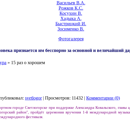
Васильев В.А.
Рожков К.С.
Косухин В.
Хадыка А.
Быстрицкий И.
Зосименко В.
Фотогалерея
овека признается им бесспорно за основной и величайший да
ура
» 15 раз о хорошем
публиковал:
svetlogor
| Просмотров: 11432 |
Комментарии (0)
рортном городе Светлогорске при поддержке Александра Ковальского, главы 
логорский район", пройдёт церемония вручения 1-й международной музык
международного фестиваля.