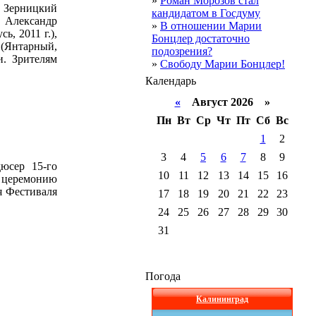
»
Роман Морозов стал
д Зерницкий
кандидатом в Госдуму
), Александр
»
В отношении Марии
ь, 2011 г.),
Бонцлер достаточно
 (Янтарный,
подозрения?
и. Зрителям
»
Свободу Марии Бонцлер!
Календарь
«
Август 2026 »
Пн
Вт
Ср
Чт
Пт
Сб
Вс
1
2
3
4
5
6
7
8
9
юсер 15-го
10
11
12
13
14
15
16
и церемонию
я Фестиваля
17
18
19
20
21
22
23
24
25
26
27
28
29
30
31
Погода
Калининград