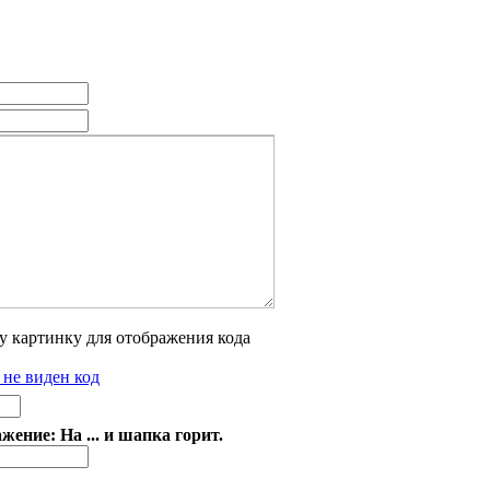
 не виден код
ение: На ... и шапка горит.