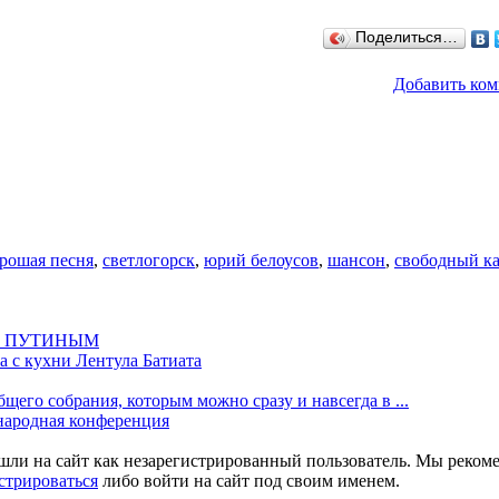
Поделиться…
Добавить ко
рошая песня
,
светлогорск
,
юрий белоусов
,
шансон
,
свободный к
М ПУТИНЫМ
а с кухни Лентула Батиата
щего собрания, которым можно сразу и навсегда в ...
одная конференция
шли на сайт как незарегистрированный пользователь. Мы реком
стрироваться
либо войти на сайт под своим именем.