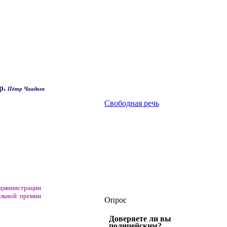
р.
Пётр Чаадаев
Свободная речь
администрации
альной премии
Опрос
Доверяете ли вы
полицейским?