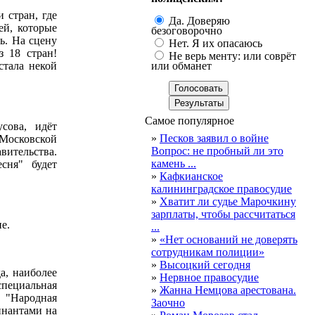
 стран, где
Да. Доверяю
ей, которые
безоговорочно
ь. На сцену
Нет. Я их опасаюсь
з 18 стран!
Не верь менту: или соврёт
стала некой
или обманет
Самое популярное
сова, идёт
»
Песков заявил о войне
 Московской
Вопрос: не пробный ли это
вительства.
камень ...
сня" будет
»
Кафкианское
калининградское правосудие
»
Хватит ли судье Марочкину
зарплаты, чтобы рассчитаться
е.
...
»
«Нет оснований не доверять
сотрудникам полиции»
»
Высоцкий сегодня
а, наиболее
»
Нервное правосудие
специальная
»
Жанна Немцова арестована.
 "Народная
Заочно
инантами на