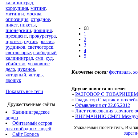
калининград
,
коррупция
,
митинг
,
митинги
,
москва
,
оппозиция
,
отрадное
,
пикет
,
пикеты
,
68
пионерский
,
полиция
,
1
президент
,
прокуратура
,
2
протест
,
путин
,
россия
,
3
рудников
,
светлогорск
,
4
светлогорье
,
свободный
5
калининград
,
сми
,
суд
,
убийство
,
уголовное
дело
,
цуканов
,
Ключевые слова:
фестиваль
,
хо
янтарный
,
янтарь
,
ярошук
Другие новости по теме:
Показать все теги
»
РАЗГОВОР С ТОВАРИЩЕ
»
Гладиатор Спартак и похлебк
Дружественные сайты
»
Объявления от 22.05.2012
»
Лист голосования заочного об
Калининградское
»
ВНИМАНИЮ СМИ! Междунар
видео
Обитаемый остров
Уважаемый посетитель, Вы за
для свободных людей
зареги
Сайт Бориса