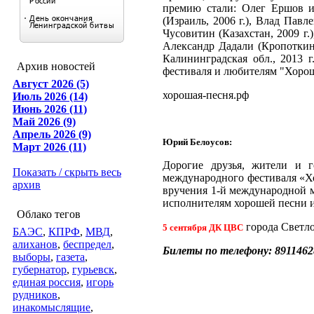
премию стали: Олег Ершов и
(Израиль, 2006 г.), Влад Павл
Чусовитин (Казахстан, 2009 г.)
Александр Дадали (Кропоткин
Калининградская обл., 2013 г
Архив новостей
фестиваля и любителям "Хорош
Август 2026 (5)
хорошая-песня.рф
Июль 2026 (14)
Июнь 2026 (11)
Май 2026 (9)
Апрель 2026 (9)
Юрий Белоусов:
Март 2026 (11)
Дорогие друзья, жители и г
Показать / скрыть весь
международного фестиваля «Хо
архив
вручения 1-й международной 
исполнителям хорошей песни из
Облако тегов
города Светло
5 сентября ДК ЦВС
БАЭС
,
КПРФ
,
МВД
,
алиханов
,
беспредел
,
Билеты по телефону: 8911462
выборы
,
газета
,
губернатор
,
гурьевск
,
единая россия
,
игорь
рудников
,
инакомыслящие
,