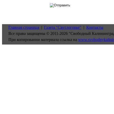
Главная страница
|
Газета "Светлогорье"
|
Контакты
Все права защищены © 2011-2026 "Свободный Калинингра
При копировании материала ссылка на
www.svobodnykalini