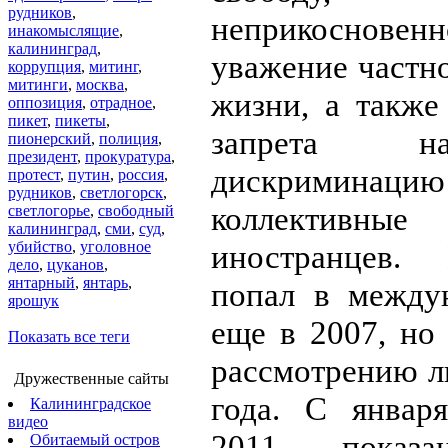
рудников
,
неприкосновенн
инакомыслящие
,
калининград
,
уважение частн
коррупция
,
митинг
,
митинги
,
москва
,
жизни, а также
оппозиция
,
отрадное
,
пикет
,
пикеты
,
запрета н
пионерский
,
полиция
,
президент
,
прокуратура
,
дискрими
протест
,
путин
,
россия
,
рудников
,
светлогорск
,
коллективн
светлогорье
,
свободный
калининград
,
сми
,
суд
,
убийство
,
уголовное
иностранцев.
дело
,
цуканов
,
янтарный
,
янтарь
,
попал в между
ярошук
еще в 2007, но
Показать все теги
рассмотрению л
Дружественные сайты
года. С январ
Калининградское
видео
2011 показа
Обитаемый остров