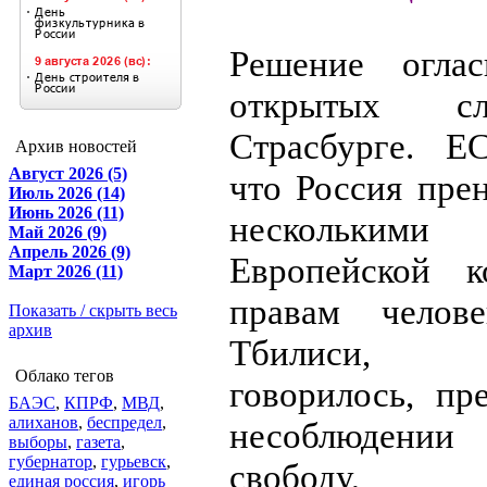
Решение огла
открытых с
Страсбурге. Е
Архив новостей
Август 2026 (5)
что Россия прен
Июль 2026 (14)
Июнь 2026 (11)
нескольким
Май 2026 (9)
Апрель 2026 (9)
Европейской к
Март 2026 (11)
правам челов
Показать / скрыть весь
архив
Тбилиси, 
Облако тегов
говорилось, пр
БАЭС
,
КПРФ
,
МВД
,
алиханов
,
беспредел
,
несоблюден
выборы
,
газета
,
губернатор
,
гурьевск
,
свободу,
единая россия
,
игорь