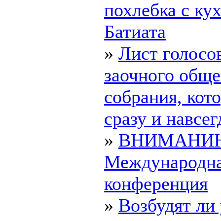
похлебка с ку
Батиата
»
Лист голосо
заочного обще
собрания, ко
сразу и навсегд
»
ВНИМАНИ
Международн
конференция
»
Возбудят ли