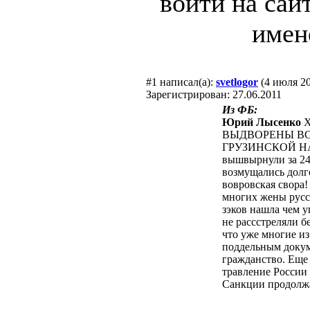
войти на сай
имен
#1
написал(а):
svetlogor
(4 июля 20
Зарегистрирован: 27.06.2011
Из ФБ:
Юрий Лысенко
Х
ВЫДВОРЕНЫ ВС
ГРУЗИНСКОЙ Н
вышвырнули за 24
возмущались долг
вовровская свора!
многих жены русс
зэков нашла чем у
не рассстреляли б
что уже многие из
поддельным докум
гражданство. Еще
травление России 
Санкции продолж