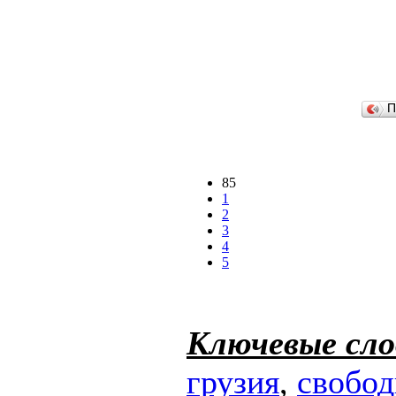
П
85
1
2
3
4
5
Ключевые сло
грузия
,
свобо